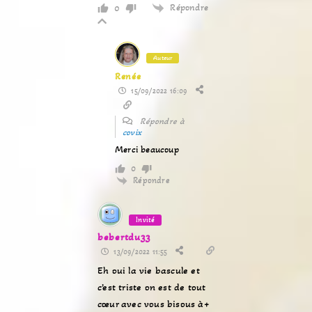
Répondre
0
Auteur
Renée
15/09/2022 16:09
Répondre à
covix
Merci beaucoup
0
Répondre
Invité
bebertdu33
13/09/2022 11:55
Eh oui la vie bascule et
c’est triste on est de tout
cœur avec vous bisous à+