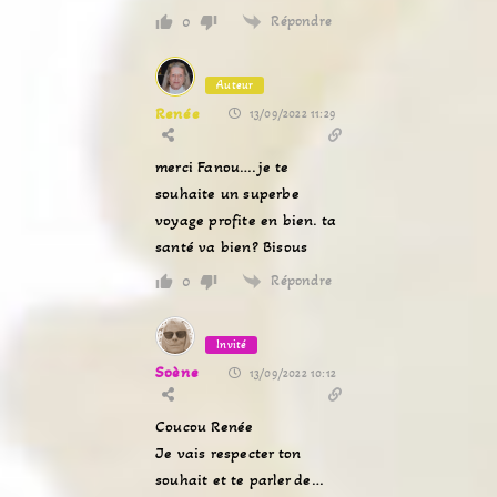
Répondre
0
Auteur
Renée
13/09/2022 11:29
merci Fanou….je te
souhaite un superbe
voyage profite en bien. ta
santé va bien? Bisous
Répondre
0
Invité
Soène
13/09/2022 10:12
Coucou Renée
Je vais respecter ton
souhait et te parler de…