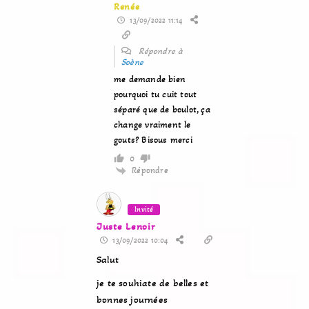
Renée
13/09/2022 11:14
Répondre à
Soène
me demande bien
pourquoi tu cuit tout
séparé que de boulot, ça
change vraiment le
gouts? Bisous merci
0
Répondre
Invité
Juste Lenoir
13/09/2022 10:04
Salut
je te souhiate de belles et
bonnes journées