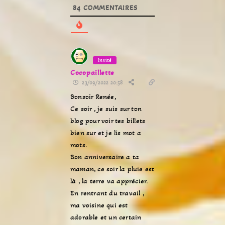
84
COMMENTAIRES
Invité
Cocopaillette
23/09/2022 20:58
Bonsoir Renée,
Ce soir , je suis sur ton
blog pour voir tes billets
bien sur et je lis mot a
mots.
Bon anniversaire a ta
maman, ce soir la pluie est
là , la terre va apprécier.
En rentrant du travail ,
ma voisine qui est
adorable et un certain