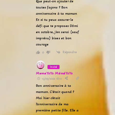
Que peut-on ajouter de
toutes façons ? Bon
anniversaire à ta maman
Et si tu peux assurer le
défi que te proposes Dômi
en octobre, j’en serai (sauf
imprévu) bises et bon
courage
Répondre
0
Invité
MemeYoYo MéméYoYo
13/09/2022 18:10
Bon anniversaire à ta
maman. C’était quand ?
Moi hier c’était
l’anniversaire de ma
première petite fille. Elle a