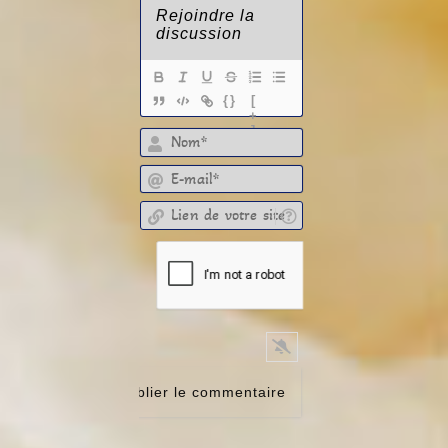
{}
[
+
]
E-mail*
Lien de votre site