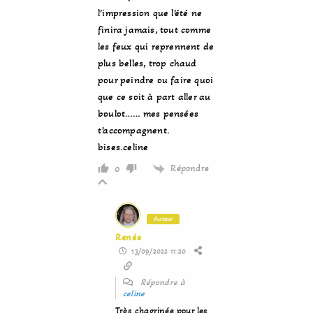
l’impression que l’été ne
finira jamais, tout comme
les feux qui reprennent de
plus belles, trop chaud
pour peindre ou faire quoi
que ce soit à part aller au
boulot…… mes pensées
t’accompagnent.
bises.celine
Répondre
0
Auteur
Renée
13/09/2022 11:20
Répondre à
celine
Très chagrinée pour les