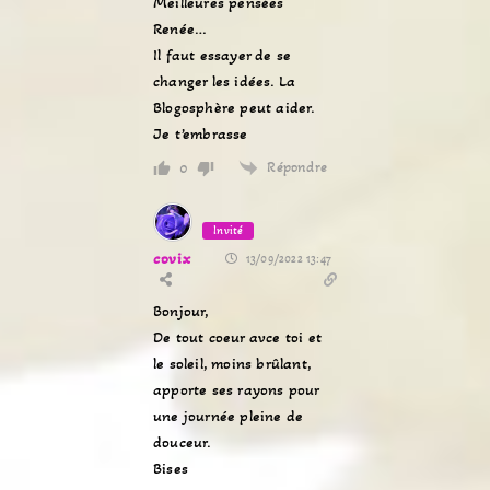
Meilleures pensées
Renée…
Il faut essayer de se
changer les idées. La
Blogosphère peut aider.
Je t’embrasse
Répondre
0
Invité
covix
13/09/2022 13:47
Bonjour,
De tout coeur avce toi et
le soleil, moins brûlant,
apporte ses rayons pour
une journée pleine de
douceur.
Bises