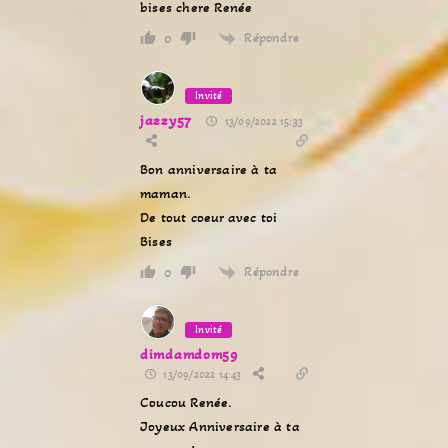
bises chere Renée
Répondre
0
Invité
jazzy57
13/09/2022 15:33
Bon anniversaire à ta
maman.
De tout coeur avec toi
Bises
Répondre
0
Invité
dimdamdom59
13/09/2022 14:43
Coucou Renée.
Joyeux Anniversaire à ta