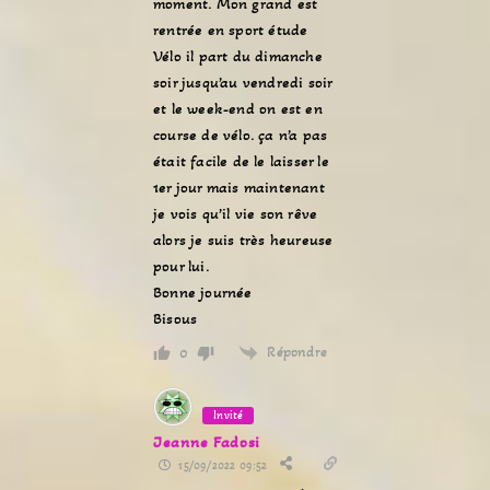
moment. Mon grand est
rentrée en sport étude
Vélo il part du dimanche
soir jusqu’au vendredi soir
et le week-end on est en
course de vélo. ça n’a pas
était facile de le laisser le
1er jour mais maintenant
je vois qu’il vie son rêve
alors je suis très heureuse
pour lui.
Bonne journée
Bisous
Répondre
0
Invité
Jeanne Fadosi
15/09/2022 09:52