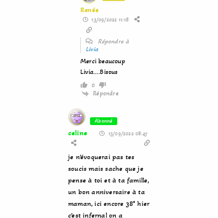
Renée
13/09/2022 11:18
Répondre à
Livia
Merci beaucoup
Livia….Bisous
0
Répondre
Abonné
celine
13/09/2022 08:47
je n’évoquerai pas tes
soucis mais sache que je
pense à toi et à ta famille,
un bon anniversaire à ta
maman, ici encore 38° hier
c’est infernal on a