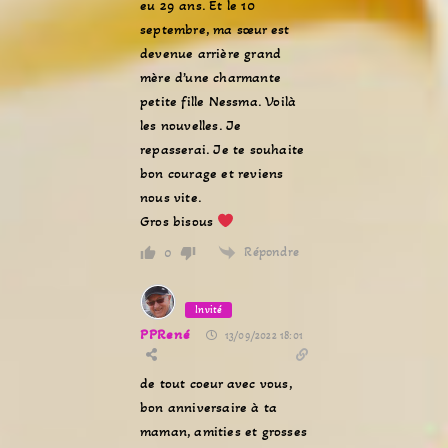
eu 29 ans. Et le 10
septembre, ma sœur est
devenue arrière grand
mère d’une charmante
petite fille Nessma. Voilà
les nouvelles. Je
repasserai. Je te souhaite
bon courage et reviens
nous vite.
Gros bisous
Répondre
0
Invité
PPRené
13/09/2022 18:01
de tout coeur avec vous,
bon anniversaire à ta
maman, amities et grosses