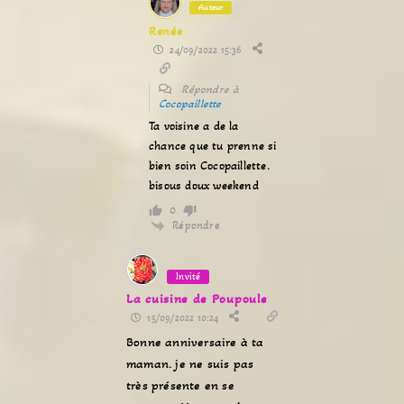
Auteur
Renée
24/09/2022 15:36
Répondre à
Cocopaillette
Ta voisine a de la
chance que tu prenne si
bien soin Cocopaillette.
bisous doux weekend
0
Répondre
Invité
La cuisine de Poupoule
15/09/2022 10:24
Bonne anniversaire à ta
maman. je ne suis pas
très présente en se