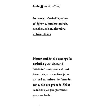
Liste 35
de An-Maï,
les mots
:
Corbeille,
arbre
,
téléphone
,
lumière
,
miroir
,
escalier
,
sabot
,
chambre
,
milieu
,
blouse
Blouse
enfilée elle attrape la
corbeille
puis, descend
l’
escalier
avec peine il faut
bien dire, sans même jeter
un oeil au
miroir
de l’entrée
tant, elle est pressée d’aller
récolter quelque pommes
pour sa tarte.