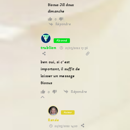
Bisous Jill doux
dimanche
0
Répondre
Abonné
trublion
21/05/2022 17:56
ben oui, si c’ est
important, il suffit de
laisser un message
Bisous
Répondre
0
Auteur
Renée
22/05/2022 14:20