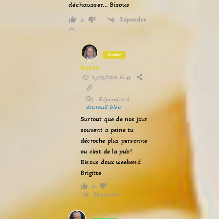
déchausser… Bisous
Répondre
0
Auteur
Renée
27/05/2022 16:49
Répondre à
écureuil bleu
Surtout que de nos jour
souvent a peine tu
décroche plus personne
ou c’est de la pub!
Bisous doux weekend
Brigitte
0
Répondre