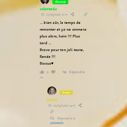
Abonné
colettedc
21/05/2022 21:11
… bien sûr, le temps de
remonter et ça ne sonnera
plus alors, hein !!! Plus
tard …
Bravo pour ton joli texte,
Renée !!!
Bisous♥
Répondre
0
Auteur
Renée
22/05/2022 14:15
Répondre à
colettedc