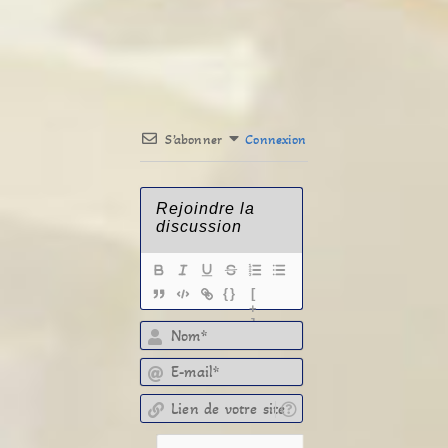
S’abonner
Connexion
{}
[
+
]
E-mail*
Lien de votre site