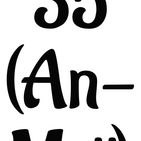
35
(An-