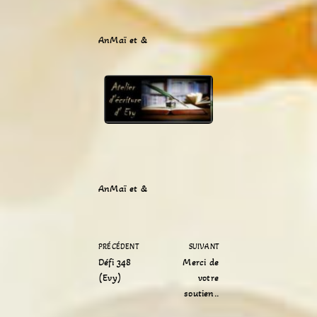
AnMaï et &
AnMaï et &
PRÉCÉDENT
SUIVANT
Défi 348
Merci de
(Evy)
votre
soutien..