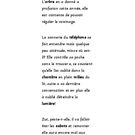
L’
arbre
en a donné a
profusion cette année, elle
est contente de pouvoir
régaler le voisinage.
La sonnerie du
téléphone
se
fait entendre mais quelque
peu atténuée, mince où est-
il? Elle contrôle sa poche
sans le trouver e, se souvient
qu’elle l’as oublié dans la
chambre
en plein
milieu
du
lit, suite a sa dernière
conversation et en plus elle
à oublié d’éteindre la
lumière
!
Zut, peste-t-elle, il va falloir
ôter les
sabots
et remonter
elle aura encore mal aux