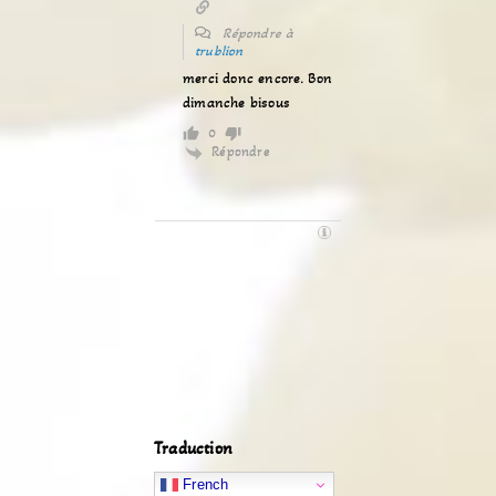
Répondre à
trublion
merci donc encore. Bon
dimanche bisous
0
Répondre
Traduction
French