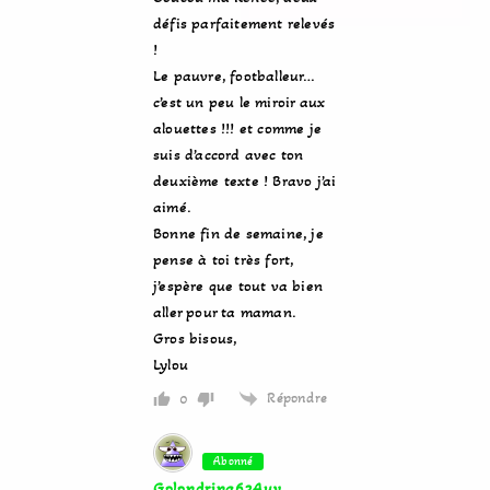
défis parfaitement relevés
!
Le pauvre, footballeur…
c’est un peu le miroir aux
alouettes !!! et comme je
suis d’accord avec ton
deuxième texte ! Bravo j’ai
aimé.
Bonne fin de semaine, je
pense à toi très fort,
j’espère que tout va bien
aller pour ta maman.
Gros bisous,
Lylou
Répondre
0
Abonné
Golondrina63Auv