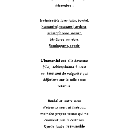
décembre
:
Irrémissible, bienfaits, bordel,
humanité, tsunami, ardent,
schizophrène, néant,
ténèbres, auréole,
flamboyant, espoir.
L’
humanité
est-elle devenue
folle,
schizophrène ?
. C’est
un
tsunami
de vulgarité qui
déferlent sur la toile sans
retenue.
Bordel
et autre nom
d’oiseaux sont utilisés, au
moindre propos tenus qui ne
convient pas à certains.
Quelle faute
Irrémissible