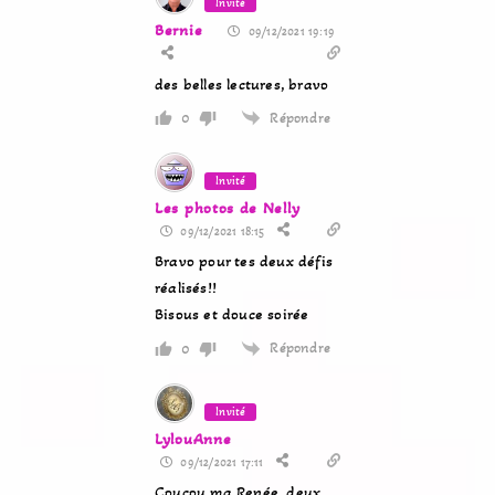
Invité
Bernie
09/12/2021 19:19
des belles lectures, bravo
Répondre
0
Invité
Les photos de Nelly
09/12/2021 18:15
Bravo pour tes deux défis
réalisés!!
Bisous et douce soirée
Répondre
0
Invité
LylouAnne
09/12/2021 17:11
Coucou ma Renée, deux