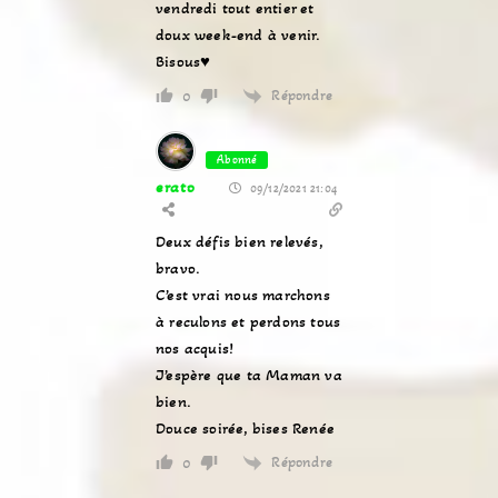
vendredi tout entier et
doux week-end à venir.
Bisous♥
Répondre
0
Abonné
erato
09/12/2021 21:04
Deux défis bien relevés,
bravo.
C’est vrai nous marchons
à reculons et perdons tous
nos acquis!
J’espère que ta Maman va
bien.
Douce soirée, bises Renée
Répondre
0