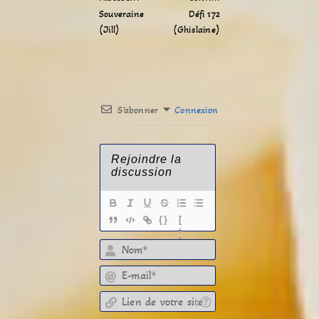
Souveraine
Défi 172
(Jill)
(Ghislaine)
S’abonner
Connexion
{}
[
+
]
E-mail*
Lien de votre site