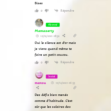
Bises
Répondre
0
Abonné
Mamazerty
10/12/2021 08:32
Oui le silence est d’or mais
je viens quand même te
faire un petit coucou.
Répondre
0
Invité
manou
10/12/2021 06:53
Des défis bien menés
comme d’habitude. C’est
sûr que les salaires des