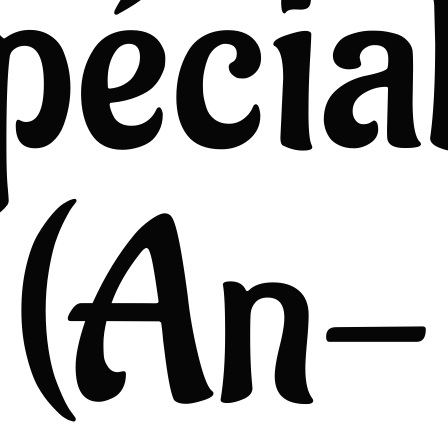
pécia
(An-