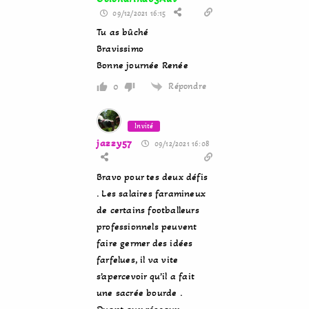
09/12/2021 16:15
Tu as bûché
Bravissimo
Bonne journée Renée
Répondre
0
Invité
jazzy57
09/12/2021 16:08
Bravo pour tes deux défis
. Les salaires faramineux
de certains footballeurs
professionnels peuvent
faire germer des idées
farfelues, il va vite
s’apercevoir qu’il a fait
une sacrée bourde .
Quant aux réseaux