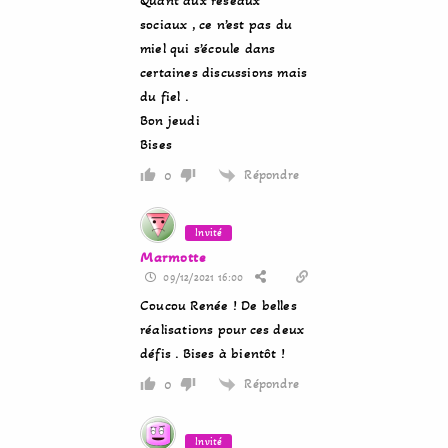
sociaux , ce n’est pas du
miel qui s’écoule dans
certaines discussions mais
du fiel .
Bon jeudi
Bises
Répondre
0
Invité
Marmotte
09/12/2021 16:00
Coucou Renée ! De belles
réalisations pour ces deux
défis . Bises à bientôt !
Répondre
0
Invité