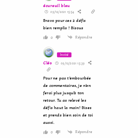
écureuil bleu
09/12/2021 15:54
Bravo pour ces 2 défis
bien remplis ! Bisous
Répondre
0
Invité
Cléo
09/12/2021 15:39
Pour ne pas t’embourbée
de commentaires, je n’en
ferai plus jusqu’à ton
retour. Tu as relevé les
défis haut la main! Bises
et prends bien soin de toi
aussi.
Répondre
0