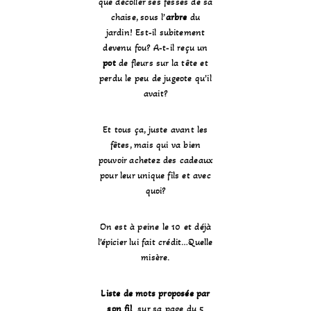
que décoller ses fesses de sa
chaise, sous l’
arbre
du
jardin! Est-il subitement
devenu fou? A-t-il reçu un
pot
de fleurs sur la tête et
perdu le peu de jugeote qu’il
avait?
Et tous ça, juste avant les
fêtes, mais qui va bien
pouvoir achetez des cadeaux
pour leur unique fils et avec
quoi?
On est à peine le 10 et déjà
l’épicier lui fait crédit…Quelle
misère.
Liste de mots proposée par
son fil
sur sa page du
5