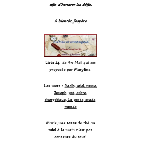
afin d’honorer les défis.
A bientôt, j’espère
Liste 24
de An-Maï qui est
proposée par Maryline.
Les mots :
Radio, miel, tasse,
Joseph, pot, arbre,
énergétique, La poste, stade,
monde
Marie, une
tasse
de thé au
miel
à la main n’est pas
contente du tout!