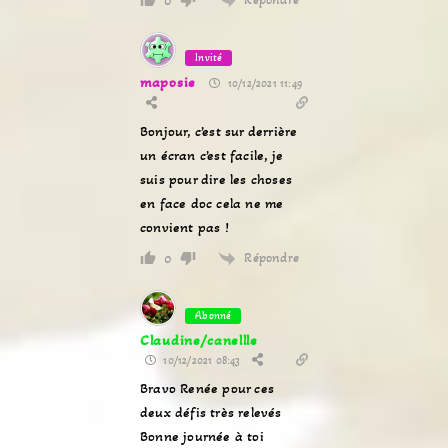
0
Invité
maposie
10/12/2021 11:49
Bonjour, c’est sur derrière
un écran c’est facile, je
suis pour dire les choses
en face doc cela ne me
convient pas !
Répondre
0
Abonné
Claudine/canellle
10/12/2021 08:43
Bravo Renée pour ces
deux défis très relevés
Bonne journée à toi