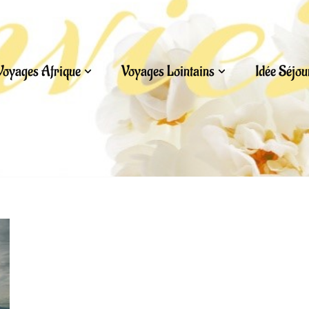
Voyages Afrique
Voyages Lointains
Idée Séjo