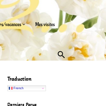
urs/vacances
Mes visites
Traduction
French
Derniers Parus