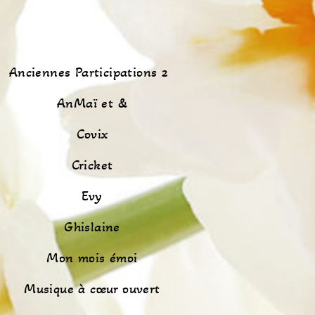
Anciennes Participations 2
AnMaï et &
Covix
Cricket
Evy
Ghislaine
Mon mois émoi
Musique à cœur ouvert