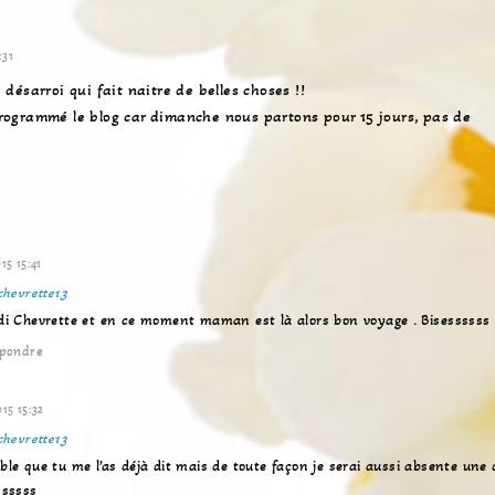
v
o
:31
t
r
e désarroi qui fait naitre de belles choses !!
e
 programmé le blog car dimanche nous partons pour 15 jours, pas de
s
i
t
e
15 15:41
chevrette13
di Chevrette et en ce moment maman est là alors bon voyage . Bisessssss
pondre
15 15:32
chevrette13
le que tu me l’as déjà dit mais de toute façon je serai aussi absente une 
ssssss