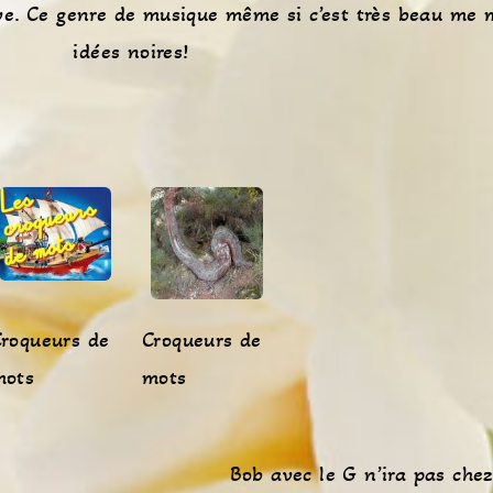
ve. Ce genre de musique même si c’est très beau me 
idées noires!
roqueurs de
Croqueurs de
mots
mots
Bob avec le G n’ira pas che