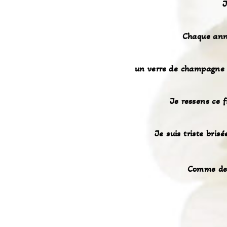
J
Chaque anné
un verre de champagne 
Je ressens ce f
Je suis triste bris
Comme dep