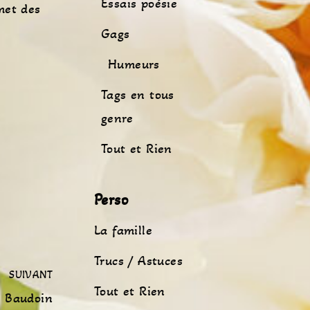
Essais poésie
met des
Gags
Humeurs
Tags en tous
genre
Tout et Rien
Perso
La famille
Trucs / Astuces
SUIVANT
Tout et Rien
z Baudoin