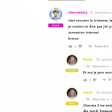
chevrette13
04/06/2015 17
c’est souvent la tristesse, l
Invité
je voulais te dire que j’ai
connexion internet
bisous
Répondre
0
Renée
05/06/20
Répondre à
Auteur
Et moi je pars mar
Ré
0
Renée
06/06/20
Répondre à
Auteur
Chevrete il me embb
dès mardi. Bisesss