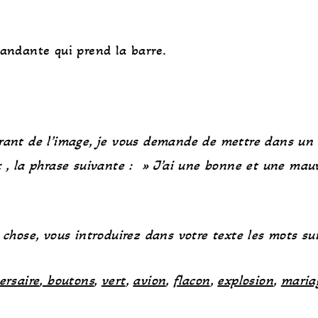
mandante qui prend la barre.
rant de l’image,
je vous demande de mettre dans un 
x , la phrase suivante : » J’ai une bonne et une mau
a chose, vous introduirez dans votre texte les mots s
ersaire
,
boutons
,
vert
,
avion
,
flacon
,
explosion
,
maria