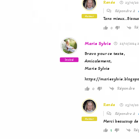
Renée
23/10/20
Répondre à
Auteur
Tans mieux…Bisous
Ré
0
Marie Sylvie
22/10/2024 2
Bravo pour ce texte,
Invité
Amicalement,
Marie Sylvie
https://mariesylvie.blogsp
Répondre
0
Renée
23/10/202
Répondre à
Auteur
Merci beaucoup de 
Ré
1