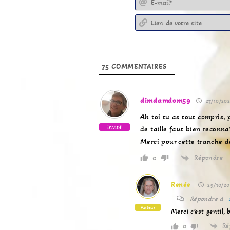
75
COMMENTAIRES
dimdamdom59
27/10/202
Ah toi tu as tout compris,
Invité
de taille faut bien reconnaît
Merci pour cette tranche d
Répondre
0
Renée
29/10/20
Répondre à
Auteur
Merci c’est gentil,
Ré
0