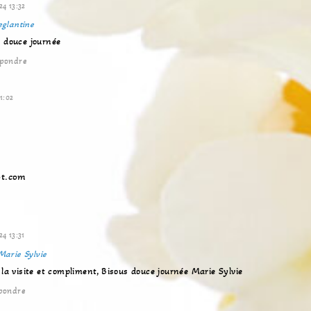
24 13:32
eglantine
 douce journée
pondre
1:02
ot.com
4 13:31
Marie Sylvie
la visite et compliment, Bisous douce journée Marie Sylvie
pondre