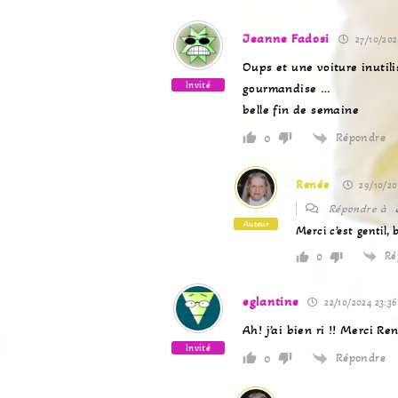
Jeanne Fadosi
27/10/202
Oups et une voiture inutili
Invité
gourmandise …
belle fin de semaine
Répondre
0
Renée
29/10/20
Répondre à
Auteur
Merci c’est gentil,
Ré
0
eglantine
22/10/2024 23:36
Ah! j’ai bien ri !! Merci Ren
Invité
Répondre
0