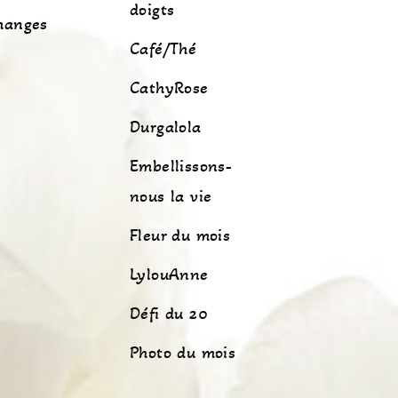
doigts
manges
Café/Thé
CathyRose
Durgalola
Embellissons-
nous la vie
Fleur du mois
LylouAnne
Défi du 20
Photo du mois