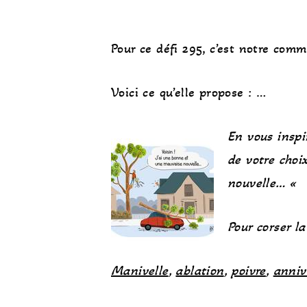
Pour ce défi 295, c’est notre com
Voici ce qu’elle propose : …
En vous inspi
de votre choi
nouvelle… «
Pour corser l
Manivelle
,
ablation
,
poivre
,
anniv