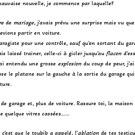
mauvaise nouvelle, je commence par laquelle?
re
de
mariage
, j’avais prévu une surprise mais vu que
evions partir en voiture.
aragiste pour une contrôle, sauf qu’en sortant du gara
is laissé trainer, celle-ci à gicler jusqu’au
flacon
d’es
j’ai entendu une grosse
explosion
du coup de peur, j’ai
sse le platane sur la gauche à la sortie du garage qui
ture.
 de garage et, plus de voiture. Rassure toi, la maison 
te quelque vitres cassées……
c’est que le toubib a appelé, l’
ablation
de tes testicu