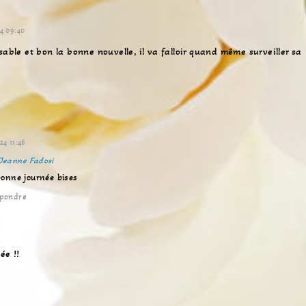
4 09:40
sable et bon la bonne nouvelle, il va falloir quand même surveiller sa
24 11:46
Jeanne Fadosi
 bonne journée bises
pondre
ée !!