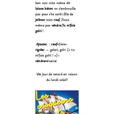
ben non m’as même dit
laisse béton
on s’embrouille
pas pour c’te zarbi fille de
joibour
mon
reuf.
J’suis
même pas
vénère
,
Tu m’fais
golri
!
Ajouter
:
reuf
=frère–
rigoler
→ goleri, golri (« tu
m’fais golri ! »)–
vénère=
énervé
Un
jour de retard en raison
du lundi soleil!