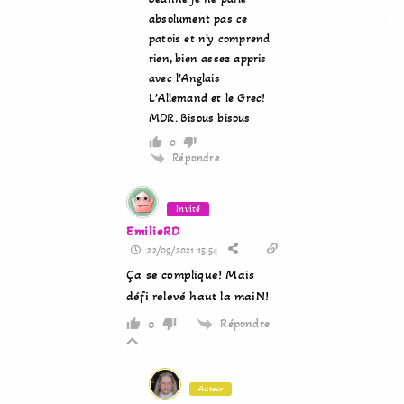
absolument pas ce
patois et n’y comprend
rien, bien assez appris
avec l’Anglais
L’Allemand et le Grec!
MDR. Bisous bisous
0
Répondre
Invité
EmilieRD
22/09/2021 15:54
Ça se complique! Mais
défi relevé haut la maiN!
Répondre
0
Auteur