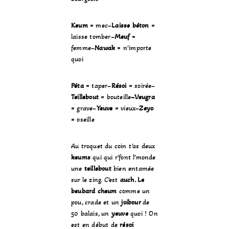
Keum
= mec–
Laisse béton
=
laisse tomber–
Meuf
=
femme–
Nawak
= n’importe
quoi
Péta
= taper–
Résoi
= soirée–
Teillebout
= bouteille
–Veugra
= grave–
Yeuve
= vieux–
Zeyo
= oseille
Au troquet du coin t’as deux
keums
qui qui r’font l’monde
une
teillebout
bien entamée
sur le zing. C’est
auch. Le
beubard cheum
comme un
pou, crade et un
joibour
de
50 balais, un
yeuve
quoi ! On
est en début de
résoi