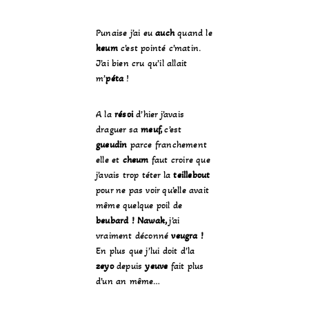
Punaise j’ai eu
auch
quand le
keum
c’est pointé c’matin.
J’ai bien cru qu’il allait
m’
péta
!
A la
résoi
d’hier j’avais
draguer sa
meuf,
c’est
gueudin
parce franchement
elle et
cheum
faut croire que
j’avais trop téter la
teillebout
pour ne pas voir qu’elle avait
même quelque poil de
beubard ! Nawak,
j’ai
vraiment déconné
veugra !
En plus que j’lui doit d’la
zeyo
depuis
yeuve
fait plus
d’un an même…