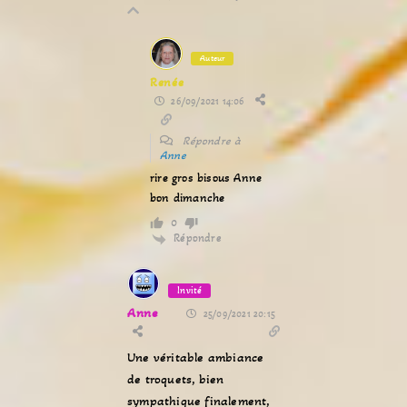
Auteur
Renée
26/09/2021 14:06
Répondre à
Anne
rire gros bisous Anne
bon dimanche
0
Répondre
Invité
Anne
25/09/2021 20:15
Une véritable ambiance
de troquets, bien
sympathique finalement,