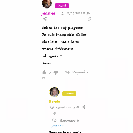
Invité
jeanne
22/09/2021 18:36
Vobra tes ouf playcom
Je suis incapable d’aller
plus loin.. mais je te
trouve drôlement
bilinguée !!
Bises
Répondre
0
Auteur
Renée
23/09/2021 13:18
Répondre à
jeanne
Jeanne je ne parle