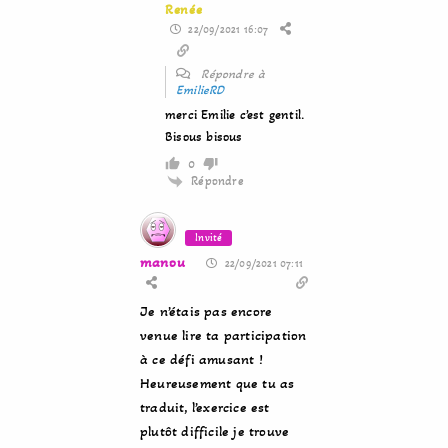
Renée
22/09/2021 16:07
Répondre à
EmilieRD
merci Emilie c’est gentil.
Bisous bisous
0
Répondre
Invité
manou
22/09/2021 07:11
Je n’étais pas encore
venue lire ta participation
à ce défi amusant !
Heureusement que tu as
traduit, l’exercice est
plutôt difficile je trouve