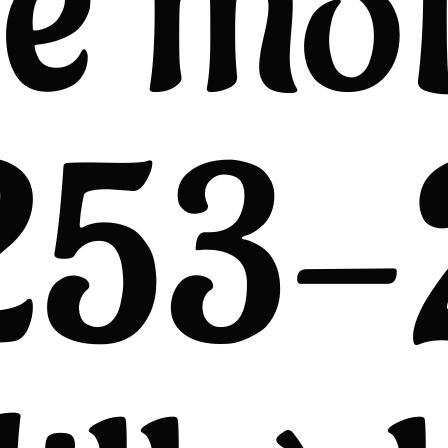
e mo
253-