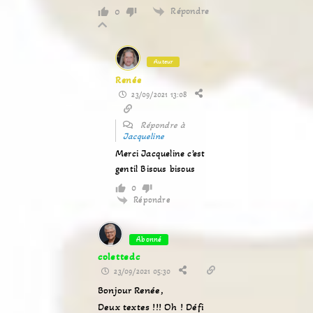
Répondre
0
Auteur
Renée
23/09/2021 13:08
Répondre à
Jacqueline
Merci Jacqueline c’est
gentil Bisous bisous
0
Répondre
Abonné
colettedc
23/09/2021 05:30
Bonjour Renée,
Deux textes !!! Oh ! Défi