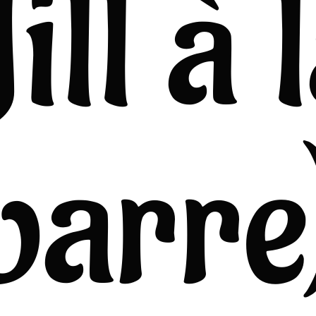
Jill à 
barre