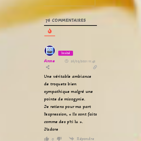
76
COMMENTAIRES
Invité
Anne
26/09/2021 11:42
Une véritable ambiance
de troquets bien
sympathique malgré une
pointe de misogynie.
Je retiens pour ma part
l’expression, « Ils sont faits
comme des p’ti lu ».
J’adore
Répondre
0