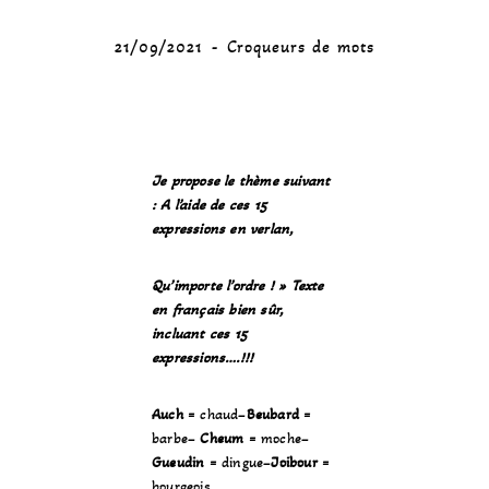
21/09/2021
Croqueurs de mots
Je propose le thème suivant
:
A l’aide de ces 15
expressions en verlan,
Qu’importe l’ordre ! »
Texte
en français bien sûr,
incluant ces 15
expressions….!!!
Auch
= chaud–
Beubard
=
barbe–
Cheum
= moche–
Gueudin
= dingue–
Joibour
=
bourgeois