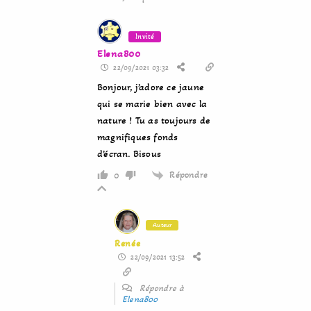
Invité
Elena800
22/09/2021 03:32
Bonjour, j’adore ce jaune
qui se marie bien avec la
nature ! Tu as toujours de
magnifiques fonds
d’écran. Bisous
Répondre
0
Auteur
Renée
22/09/2021 13:52
Répondre à
Elena800