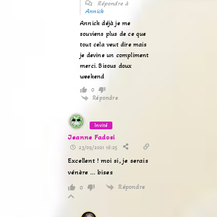
Répondre à
Annick
Annick déjà je me
souviens plus de ce que
tout cela veut dire mais
je devine un compliment
merci. Bisous doux
weekend
0
Répondre
Invité
Jeanne Fadosi
23/09/2021 16:25
Excellent ! moi si, je serais
vénère … bises
Répondre
0