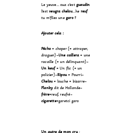
Le yeuve… oua c’est
gueudin
l’est
veugra chelou
…he
reuf
tu m’files une
garo
?
Ajouter cela :
Pécho
= choper (= attraper,
draguer)–
Une caillera
= une
racaille (= un délinquant)–
Un keuf
= Un flic (= un
policier)–
Ripou
= Pourri–
Chelou
= louche = bizarre–
Flanby
dit de Hollande–
frère
=reuf, reufré–
cigarette
=garetci garo
Un autre de mon cru
: