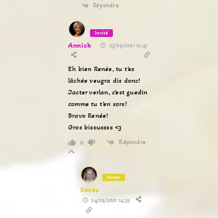
Répondre
Invité
Annick
23/09/2021 17:47
Eh bien Renée, tu t’es
lâchée veugra dis donc!
Jacter verlan, c’est guedin
comme tu t’en sors!
Bravo Renée!
Gros bisoussss <3
Répondre
0
Auteur
Renée
24/09/2021 14:39