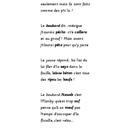
seulement mais ils sont faits
comme des p’ti lu !
Le
beubard
dit…mézigue
j’taurais
pécho
ct’e
caillera
et au gnouf ! Mais avant
j’tlaurai
péta
pour qu’y jacte
Le
yeuve
répond.. ba l’as du
lui filer d’la
zeyo
dans la
fouille,
laisse béton
c’est tous
des
ripou
les
keufs
!
Le
beubard
..
Nawak
c’est
l’Flanby qu’est trop
ouf
pense qu’à sa
meuf
pas
l’temps d‘soccuper d’la
flicaille, c’est relou…