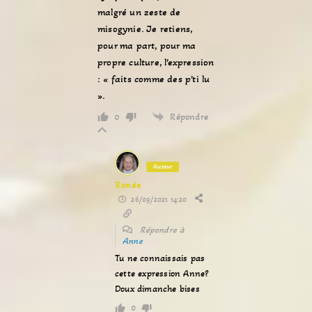
malgré un zeste de
misogynie. Je retiens,
pour ma part, pour ma
propre culture, l’expression
: « faits comme des p’ti lu
».
Répondre
0
Auteur
Renée
26/09/2021 14:20
Répondre à
Anne
Tu ne connaissais pas
cette expression Anne?
Doux dimanche bises
0