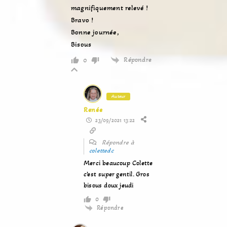
magnifiquement relevé !
Bravo !
Bonne journée,
Bisous
Répondre
0
Auteur
Renée
23/09/2021 13:22
Répondre à
colettedc
Merci beaucoup Colette
c’est super gentil. Gros
bisous doux jeudi
0
Répondre