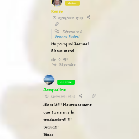
Auteur
Renée
23/09/2021 17:09
Répondre à
Jeanne Fadosi
Ho pourquoi Jeanne?
Bisous merci
0
Répondre
Abonné
Jacqueline
23/09/2021 08:15
Alors là!!! Heureusement
que tu as mis la
traduction!!!!!!
Brava!!!
Bises