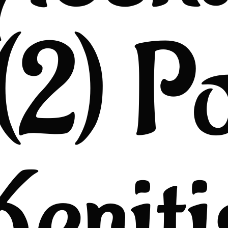
(2) P
Keriti