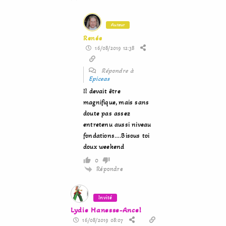
Auteur
Renée
16/08/2019 12:38
Répondre à
Epiceas
Il devait être
magnifique, mais sans
doute pas assez
entretenu aussi niveau
fondations….Bisous toi
doux weekend
0
Répondre
Invité
Lydie Hanesse-Ancel
16/08/2019 08:07