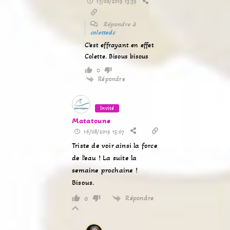
17/08/2019 13:39
Répondre à
colettedc
C’est effrayant en effet
Colette. Bisous bisous
0
Répondre
Invité
Matatoune
16/08/2019 15:07
Triste de voir ainsi la force
de l’eau ! La suite la
semaine prochaine !
Bisous.
Répondre
0