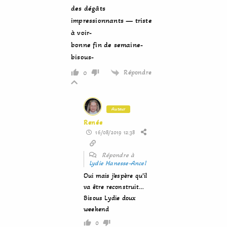
des dégâts
impressionnants — triste
à voir-
bonne fin de semaine-
bisous-
Répondre
0
Auteur
Renée
16/08/2019 12:38
Répondre à
Lydie Hanesse-Ancel
Oui mais j’espère qu’il
va être reconstruit…
Bisous Lydie doux
weekend
0