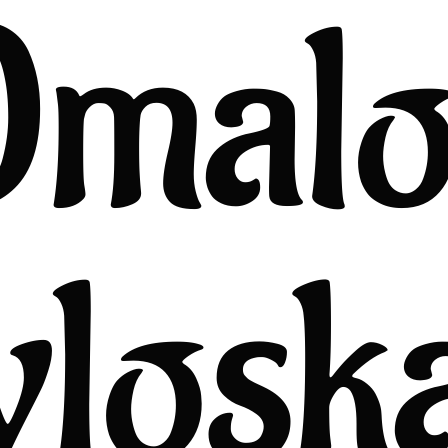
Omalo
losk