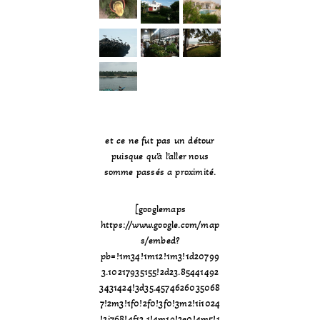
et ce ne fut pas un détour
puisque qu’à l’aller nous
somme passés a proximité.
[googlemaps
https://www.google.com/map
s/embed?
pb=!1m34!1m12!1m3!1d20799
3.10217935155!2d23.85441492
3431424!3d35.4574626035068
7!2m3!1f0!2f0!3f0!3m2!1i1024
!2i768!4f13.1!4m19!3e0!4m5!1