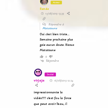
Auteur
Renée
17/08/2019 13:39
Répondre à
Matatoune
Oui c’est bien triste…
Semaine prochaine plus
gaie aucun doute. Bisous
Matatoune
0
Répondre
Invité
virjaja
16/08/2019 12:24
impressionnante la
vidéo!!!! c’est fou la force
que peut avoir l’eau, il