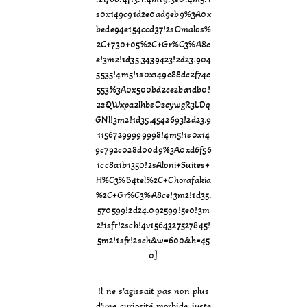
s0x149c91d2e0ad9eb9%3A0x
bede94e154ccd37!2sOmalos%
2C+730+05%2C+Gr%C3%A8c
e!3m2!1d35.3439423!2d23.904
5535!4m5!1s0x149c88dc2f74c
553%3A0x500bd2ce2ba1db0!
2zQWxpa2lhbsOzcywgR3LDq
GNl!3m2!1d35.4542693!2d23.9
11567299999998!4m5!1s0x14
9c792c028d00d9%3A0xd6f56
1cc8a1b1350!2sAloni+Suites+
H%C3%B4tel%2C+Chorafakia
%2C+Gr%C3%A8ce!3m2!1d35.
570599!2d24.092599!5e0!3m
2!1sfr!2sch!4v1564327527845!
5m2!1sfr!2sch&w=600&h=45
0]
Il ne s’agissait pas non plus
d’une curiosité morbide, juste