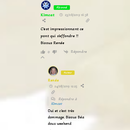
Abonné
Kimcat
23/08/2019 16:38
C’est impressionnant ce
pont qui s’effondre !!
Bisous Renée
Répondre
0
Auteur
Renée
24/08/2019 12:25
Répondre à
Kimcat
Oui et c’est très
dommage. Bisous Béa
doux weekend