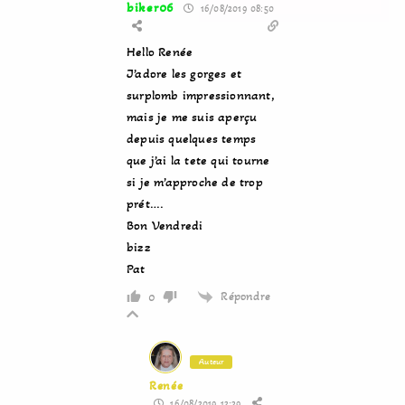
biker06
16/08/2019 08:50
Hello Renée
J’adore les gorges et
surplomb impressionnant,
mais je me suis aperçu
depuis quelques temps
que j’ai la tete qui tourne
si je m’approche de trop
prét….
Bon Vendredi
bizz
Pat
Répondre
0
Auteur
Renée
16/08/2019 12:39