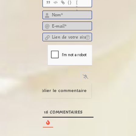
{}
[
+
]
E-mail*
Lien de votre site
16
COMMENTAIRES