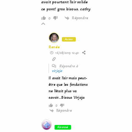
avait pourtant l’air solide
ce pont! gros bisous. cathy
Répondre
0
Auteur
Renée
16/08/2019 12:40
Répondre à
virjaja
Il avait l’air mais peut-
être que les fondations
ne l’était plus va
savoir…Bisous Virjaja
0
Répondre
Abonné