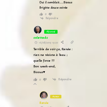
Oui il semblait…..Bisous
Brigitte douce soirée
0
Répondre
Abonné
colettedc
16/08/2019 19:20
Terrible de voir ça, Renée :
rien ne résiste à l’eau ;
quelle force !!!
Bon week-end,
Bisous♥
Répondre
0
Auteur
Renée