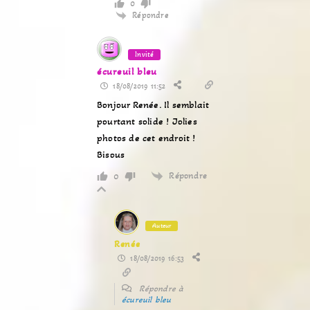
0
Répondre
Invité
écureuil bleu
18/08/2019 11:52
Bonjour Renée. Il semblait
pourtant solide ! Jolies
photos de cet endroit !
Bisous
Répondre
0
Auteur
Renée
18/08/2019 16:53
Répondre à
écureuil bleu