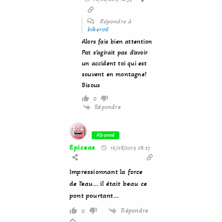
Répondre à
biker06
Alors fais bien attention
Pat s’agirait pas d’avoir
un accident toi qui est
souvent en montagne!
Bisous
0
Répondre
Abonné
Epiceas
16/08/2019 08:27
Impressionnant la force
de l’eau… il était beau ce
pont pourtant…
Répondre
0