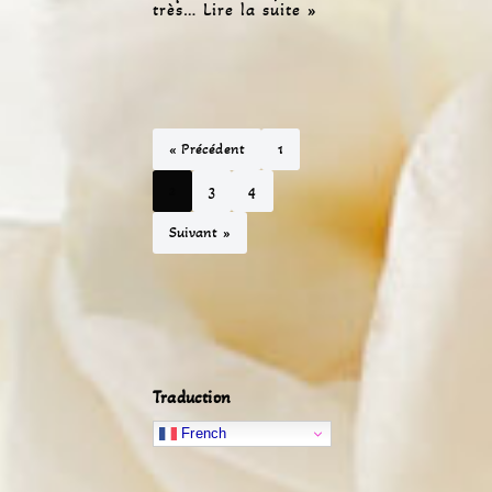
très…
Lire la suite »
« Précédent
1
2
3
4
Suivant »
Traduction
French