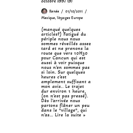
octobre 1997 (9)
Renée
01/10/2011
Mexique
,
Voyages Europe
(manqué quelques
articles?) Fatigué du
périple nous nous
sommes réveillés assez
tard et ne prenons la
route que vers 10H30
pour Cancun qui est
aussi à voir puisque
nous n’en sommes pas
si loin. Sur quelques
heures c’est
amplement suffisant a
mon avis.. Le trajet
dur environ 1 heure,
(on n’est pas pressé).
Dès l’arrivée nous
partons flâner un peu
dans le *village*, qui
n’as…
Lire la suite »