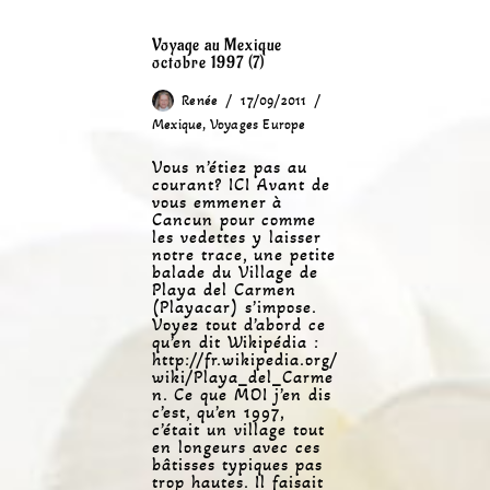
Voyage au Mexique
octobre 1997 (7)
Renée
17/09/2011
Mexique
,
Voyages Europe
Vous n’étiez pas au
courant? ICI Avant de
vous emmener à
Cancun pour comme
les vedettes y laisser
notre trace, une petite
balade du Village de
Playa del Carmen
(Playacar) s’impose.
Voyez tout d’abord ce
qu’en dit Wikipédia :
http://fr.wikipedia.org/
wiki/Playa_del_Carme
n. Ce que MOI j’en dis
c’est, qu’en 1997,
c’était un village tout
en longeurs avec ces
bâtisses typiques pas
trop hautes. Il faisait