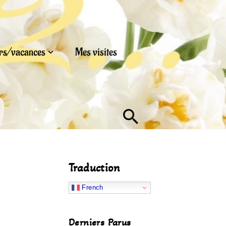
urs/vacances
Mes visites
Traduction
French
Derniers Parus