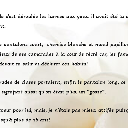
e c’est déroulée les larmes aux yeux. Il avait été la 
nt.
me pantalons court, chemise blanche et nœud papillon
jeux de ses camarades à la cour de récré car, les fam
vait ni salir ni déchirer ces habits!
ades de classe portaient, enfin le pantalon long, ce 
signifiait aussi qu’on était plus, un *gosse*.
eur pour lui, mais, je n’étais pas mieux attifée puisq
squ’à plus de 16 ans!