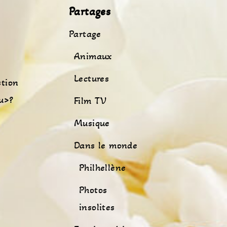
Partages
Partage
Animaux
Lectures
stion
u>?
Film TV
Musique
Dans le monde
Philhellène
Photos
insolites