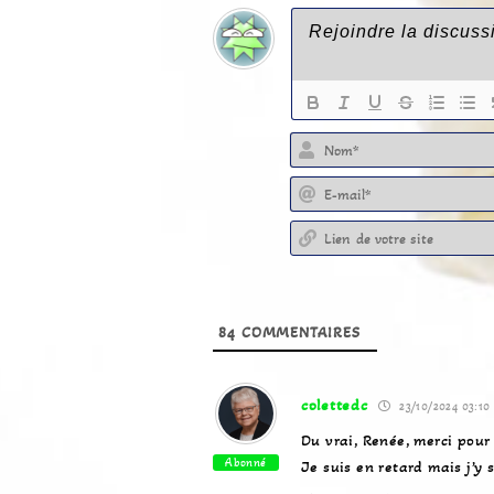
84
COMMENTAIRES
colettedc
23/10/2024 03:10
Du vrai, Renée, merci pour 
Abonné
Je suis en retard mais j’y s