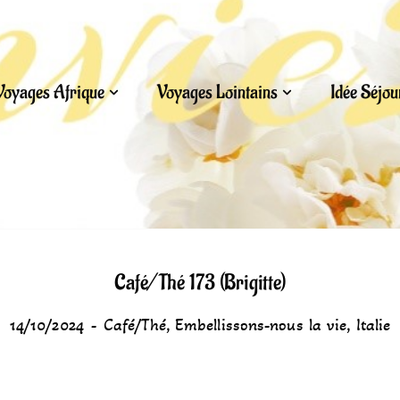
Voyages Afrique
Voyages Lointains
Idée Séjo
Café/Thé 173 (Brigitte)
14/10/2024
Café/Thé
,
Embellissons-nous la vie
,
Italie