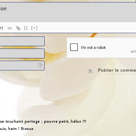
{}
[+]
N
o
E
m
-
*
L
m
i
a
e
i
n
l
d
*
e
v
o
t
r
ce touchant partage ; pauvre petit, hélas !!!
e
uis, hein ! Bisous
s