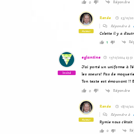
Répondre
0
Renée
23/10/20
Répondre à
Auteur
Colette il y a d’au
Ré
1
eglantine
17/10/2024 23:51
J’ai porté un uniforme à l’é
Invité
les soeurs! Pas de moquerie
Ton texte est émouvant !! B
Répondre
0
Renée
18/10/20
Répondre à
Auteur
Rymie nous c’était 
Ré
0