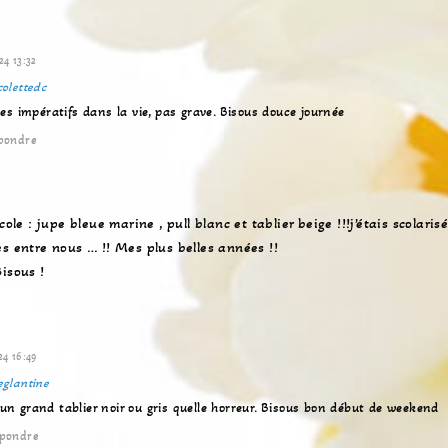
i
t
e
24 13:32
colettedc
tres impératifs dans la vie, pas grave. Bisous douce journée
pondre
cole : jupe bleue marine , pull blanc et tablier beige !!!j’étais scolaris
s entre nous … !! Mes plus belles années !!
isous !
24 16:49
eglantine
un grand tablier noir ou gris quelle horreur. Bisous bon début de weekend
pondre