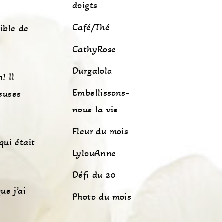
doigts
Café/Thé
cible de
CathyRose
Durgalola
! Il
Embellissons-
euses
nous la vie
Fleur du mois
qui était
LylouAnne
Défi du 20
ue j’ai
Photo du mois