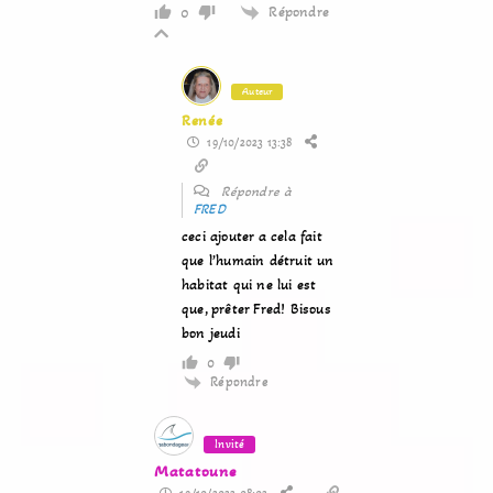
Répondre
0
Auteur
Renée
19/10/2023 13:38
Répondre à
FRED
ceci ajouter a cela fait
que l’humain détruit un
habitat qui ne lui est
que, prêter Fred! Bisous
bon jeudi
0
Répondre
Invité
Matatoune