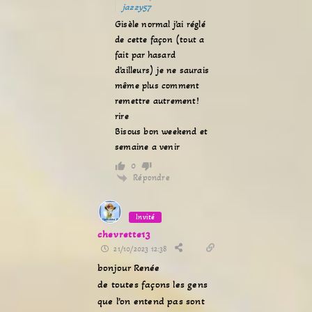
jazzy57
Gisèle normal j’ai réglé
de cette façon (tout a
fait par hasard
d’ailleurs) je ne saurais
même plus comment
remettre autrement!
rire
Bisous bon weekend et
semaine a venir
0
Répondre
Invité
chevrette13
21/10/2023 12:38
bonjour Renée
de toutes façons les gens
que l’on entend pas sont