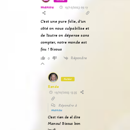
manou
19/10/2023 09:17
C’est une pure folie, d’un
côté on nous culpabilise et
de l’autre on dépense sans
compter, notre monde est
fou ! Bisous
Répondre
0
Auteur
Renée
19/10/2023 13:35
Répondre à
manou
C’est rien de el dire
Manou! Bisous bon
jeudi