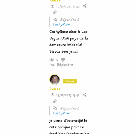
Renée
19/10/2023 13:40
Répondre à
CathyRose
CathyRose c’est à Las
Vegas, USA pays de la
démesure imbécile!
Bisous bon jeudi
0
Répondre
Auteur
Renée
19/10/2023 13:42
Répondre à
CathyRose
je viens d’intensifié le
coté opaque pour ce
fond blog j’espère qu’en