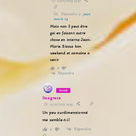
20/10/2023 14:57
Répondre à
jean
marie 14
Mais non il peut être
gai en faisant autre
chose en interne Jean-
Marie. Bisous bon
weekend et semaine a
venir
0
Répondre
Invité
lizagrece
19/10/2023 14:45
Un peu surdimensionné
me semble-t-il
Répondre
0