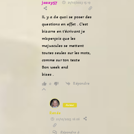
jazzy57
21/10/2023 15:19
IL y a de quoi se poser des
questions en effet . C’est
bizarre en t’écrivant je
m’aperçois que les
majuscules se mettent
toutes seules sur les mots,
comme sur ton texte
Bon week end
bises .
Répondre
0
Auteur
Renée
21/10/2023 16:06
Répondre à