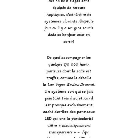
des 18 600 sièges sont
équipés de retours
haptiques, c’est-à-dire de
systèmes vibrants.
Oups
, le
jour ou il y a un gros soucis
dedans bonjour pour en
sortir!
De quoi accompagner les
quelque 170 000 haut-
parleurs dont la salle est
truffée, comme le détaille
le
Las Vegas Review Journal
.
Un système son qui se fait
pourtant très discret, car il
est presque exclusivement
caché derrière des panneaux
LED qui ont la particularité
d’être
« acoustiquement
transparents » – (
qui