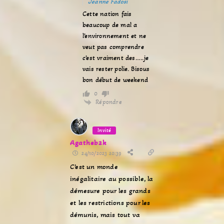
Jeanne Fadosi
Cette nation fais
beaucoup de mal a
l’environnement et ne
veut pas comprendre
c’est vraiment des…..je
vais rester polie. Bisous
bon début de weekend
0
Répondre
Invité
Agatheb2k
24/10/2023 20:39
C’est un monde
inégalitaire au possible, la
démesure pour les grands
et les restrictions pour les
démunis, mais tout va