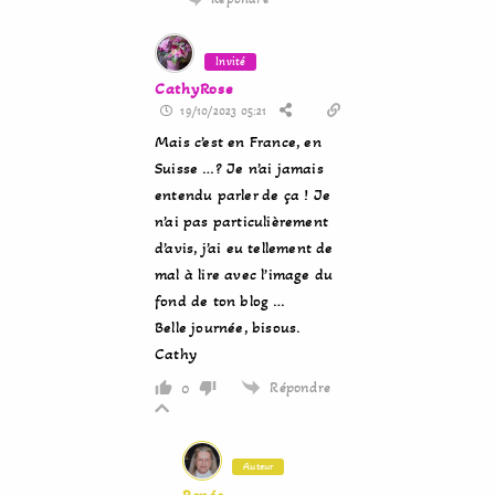
Invité
CathyRose
19/10/2023 05:21
Mais c’est en France, en
Suisse …? Je n’ai jamais
entendu parler de ça ! Je
n’ai pas particulièrement
d’avis, j’ai eu tellement de
mal à lire avec l’image du
fond de ton blog …
Belle journée, bisous.
Cathy
Répondre
0
Auteur