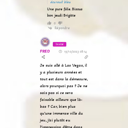
écureuil bleu
Une pure folie. Bisous
bon jeudi Brigitte
0
Répondre
Invité
FRED
19/10/2023 08:14
Je suis allé à Las Vegas, il
y a plusieurs années et
tout est dans la démesure,
alors pourquoi pas ? Je ne
sais pas si ce sera
faisable ailleurs que là-
bas ? Car, bien plus
qu’une immense ville du
jeu, j’ai plutôt eu
l’impression d’être dans