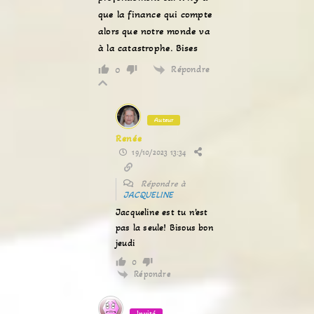
que la finance qui compte
alors que notre monde va
à la catastrophe. Bises
Répondre
0
Auteur
Renée
19/10/2023 13:34
Répondre à
JACQUELINE
Jacqueline est tu n’est
pas la seule! Bisous bon
jeudi
0
Répondre
Invité