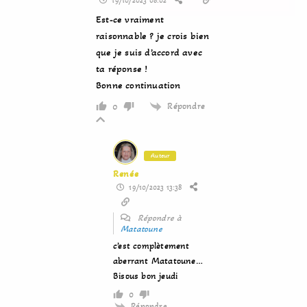
19/10/2023 08:02
Est-ce vraiment
raisonnable ? je crois bien
que je suis d’accord avec
ta réponse !
Bonne continuation
Répondre
0
Auteur
Renée
19/10/2023 13:38
Répondre à
Matatoune
c’est complètement
aberrant Matatoune…
Bisous bon jeudi
0
Répondre