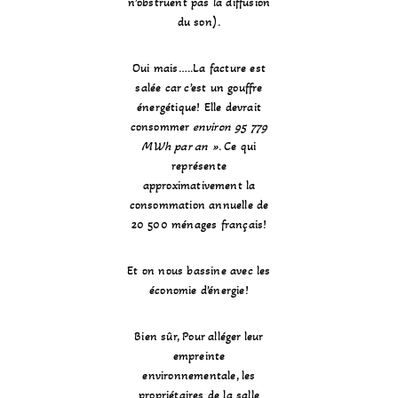
n’obstruent pas la diffusion
du son).
Oui mais…..La facture est
salée car c’est un gouffre
énergétique! Elle devrait
consommer
environ
95 779
MWh par an »
. Ce qui
représente
approximativement la
consommation annuelle de
20 500 ménages français!
Et on nous bassine avec les
économie d’énergie!
Bien sûr, Pour alléger leur
empreinte
environnementale, les
propriétaires de la salle