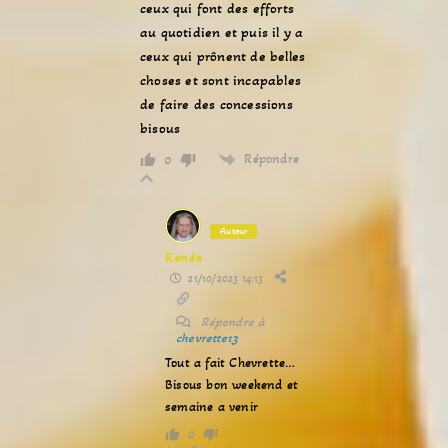
ceux qui font des efforts
au quotidien et puis il y a
ceux qui prônent de belles
choses et sont incapables
de faire des concessions
bisous
Répondre
0
Auteur
Renée
21/10/2023 14:13
Répondre à
chevrette13
Tout a fait Chevrette…
Bisous bon weekend et
semaine a venir
0