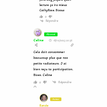
lecture ça ira mieux
CathyRose. Bisous
0
Répondre
Abonné
Celine
18/10/2023 20:56
Cela doit consommer
beaucoup plus que nos
petits radiateurs. J ai
bien reçu ta participation.
Bises. Celine
Répondre
0
Auteur
Renée