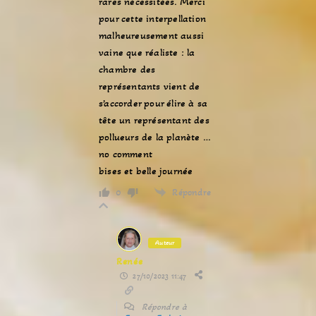
rares nécessitées. Merci
pour cette interpellation
malheureusement aussi
vaine que réaliste : la
chambre des
représentants vient de
s’accorder pour élire à sa
tête un représentant des
pollueurs de la planète …
no comment
bises et belle journée
Répondre
0
Auteur
Renée
27/10/2023 11:47
Répondre à