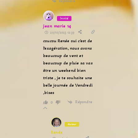
Répondre
Invité
jean marie 14
20/10/2023 12:39
coucou Renée oui c’est de
l’exagération, nous avons
beaucoup de vent et
beaucoup de pluie sa vas
être un weekend bien
triste , je te souhaite une
belle journée de Vendredi
,bises
Répondre
0
Auteur
Renée