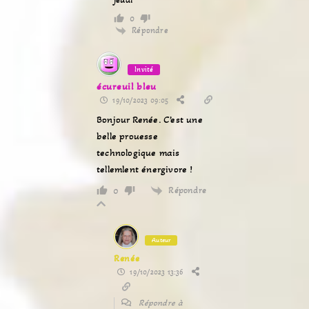
0
Répondre
Invité
écureuil bleu
19/10/2023 09:05
Bonjour Renée. C’est une
belle prouesse
technologique mais
tellemlent énergivore !
Répondre
0
Auteur
Renée
19/10/2023 13:36
Répondre à