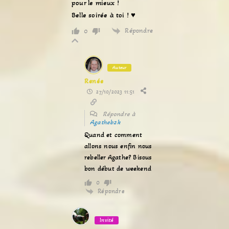
pour le mieux !
Belle soirée à toi ! ♥
Répondre
0
Auteur
Renée
27/10/2023 11:51
Répondre à
Agatheb2k
Quand et comment
allons nous enfin nous
rebeller Agathe? Bisous
bon début de weekend
0
Répondre
Invité