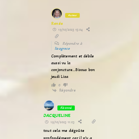
Auteur
Renée
19/10/2023 15:04
Répondre à
lizagrece
Complètement et débile
aussi vu la
conjoncture…Bisous bon
jeudi Liza
0
Répondre
Abonné
JACQUELINE
19/10/2023 11:03
tout cela me dégoûte
profondément car il n’y a