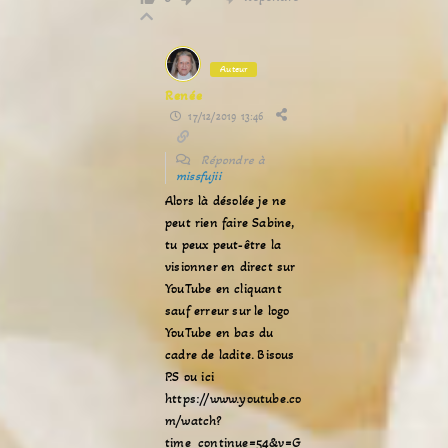
Auteur
Renée
17/12/2019 13:46
Répondre à
missfujii
Alors là désolée je ne
peut rien faire Sabine,
tu peux peut-être la
visionner en direct sur
YouTube en cliquant
sauf erreur sur le logo
YouTube en bas du
cadre de ladite. Bisous
P.S ou ici
https://www.youtube.co
m/watch?
time_continue=54&v=G