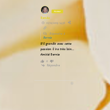
Auteur
Renée
16/12/2019 14:36
Répondre à
Bernie
S’il grandit avec cette
passion il ira très loin…
Amitié Bernie
0
Répondre