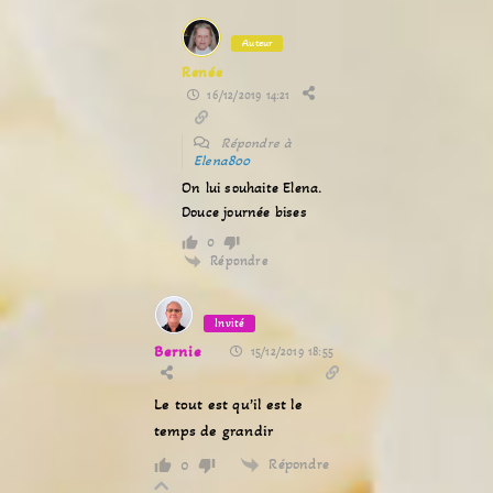
Auteur
Renée
16/12/2019 14:21
Répondre à
Elena800
On lui souhaite Elena.
Douce journée bises
0
Répondre
Invité
Bernie
15/12/2019 18:55
Le tout est qu’il est le
temps de grandir
Répondre
0