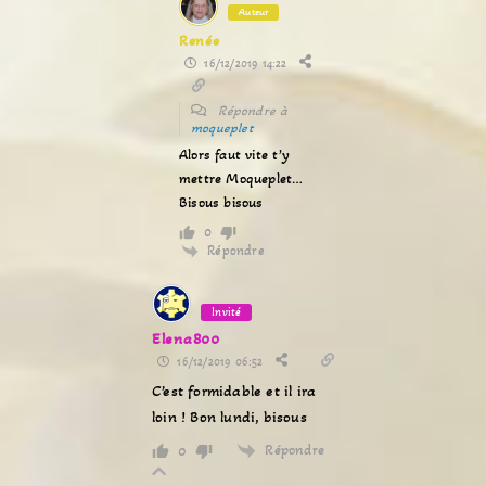
Auteur
Renée
16/12/2019 14:22
Répondre à
moqueplet
Alors faut vite t’y
mettre Moqueplet…
Bisous bisous
0
Répondre
Invité
Elena800
16/12/2019 06:52
C’est formidable et il ira
loin ! Bon lundi, bisous
Répondre
0