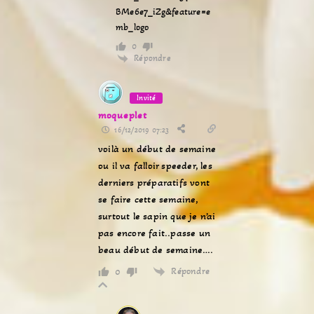
BMe6e7_iZg&feature=e
mb_logo
0
Répondre
Invité
moqueplet
16/12/2019 07:23
voilà un début de semaine
ou il va falloir speeder, les
derniers préparatifs vont
se faire cette semaine,
surtout le sapin que je n’ai
pas encore fait..passe un
beau début de semaine….
Répondre
0