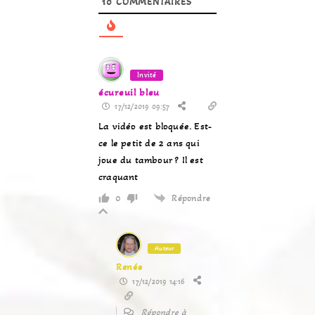
10
COMMENTAIRES
Invité
écureuil bleu
17/12/2019 09:57
La vidéo est bloquée. Est-
ce le petit de 2 ans qui
joue du tambour ? Il est
craquant
Répondre
0
Auteur
Renée
17/12/2019 14:16
Répondre à