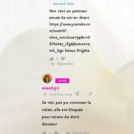
écureuil bleu
Non c’est un patineur
essaie de voir en direct
https://www.youtube.co
m/watch?
time_continue=54&v=G
BMe6e7_iZg&feature=e
mb_logo
bisous Brigitte
0
Répondre
Invité
missfujii
16/12/2019 19:24
Je n’ai pas pu visionner la
vidéo, elle est bloquée
pour raison de droit
d’auteur
Répondre
0