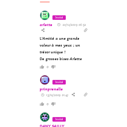
Invité
arlette
20/12/2009 06:52
L’Amitié a une grande
valeur à mes yeux ; un
trésor unique !
De grosses bises Arlette
0
Invité
prinprenelle
13/12/2009 01:47
0
Invité
DANY SAILLY