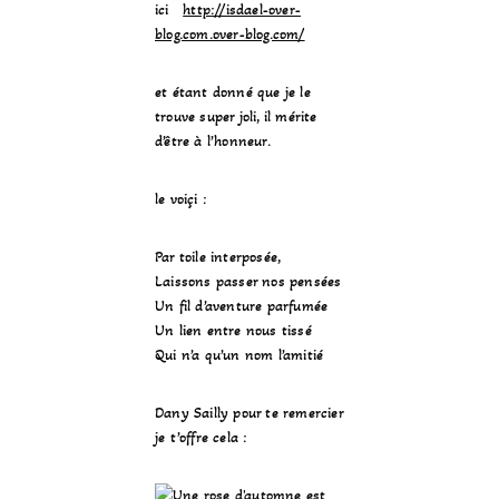
ici
http://isdael-over-
blog.com.over-blog.com/
et étant donné que je le
trouve super joli, il mérite
d’être à l’honneur.
le voiçi :
Par toile interposée,
Laissons passer nos pensées
Un fil d’aventure parfumée
Un lien entre nous tissé
Qui n’a qu’un nom l’amitié
Dany Sailly pour te remercier
je t’offre cela :