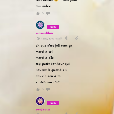
ton aidee
0
Invité
mamalilou
12/12/2009 03:58
oh que c’est joli tout ça
merci à toi
merci à elle
top petit bonheur qui
nourrit le quotidien
doux bisou à toi
et délicieux WE
0
Invité
perfecta