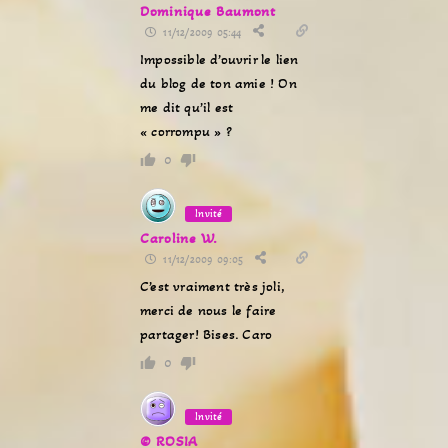
Dominique Baumont
11/12/2009 05:44
Impossible d’ouvrir le lien
du blog de ton amie ! On
me dit qu’il est
« corrompu » ?
0
Invité
Caroline W.
11/12/2009 09:05
C’est vraiment très joli,
merci de nous le faire
partager! Bises. Caro
0
Invité
© ROSIA