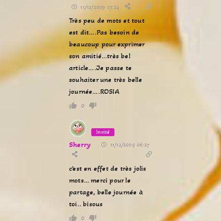
11/12/2009 07:24
Très peu de mots et tout
est dit….Pas besoin de
beaucoup pour exprimer
son amitié…très bel
article….Je passe te
souhaiter une très belle
journée….ROSIA
0
Invité
Sherry
11/12/2009 06:27
c’est en effet de très jolis
mots… merci pour le
partage, belle journée à
toi.. bisous
0