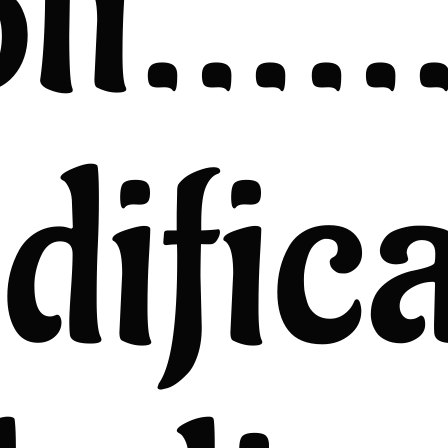
oli……
difica