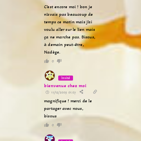
C’est encore moi ! bon je
n’avais pas beaucoup de
temps ce matin mais j’ai
voulu aller sur le lien mais
ça ne marche pas. Bisous,
à demain peut-être,
Nadège.
0
Invité
bienvenue chez moi
11/12/2009 01:07
magnifique ! merci de le
partager avec nous,
bisous
0