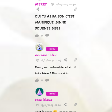
MERRY
11/12/2009 00:50
OUI TU AS RAISON C’EST
MANIFIQUE .BINNE
JOURNEE.BISES
0
Invité
écureuil bleu
16/12/2009 02:05
Dany est adorable et écrit
très bien ! Bisous à toi
0
Invité
rose bleue
15/12/2009 02:20
cest beaux
merci pour