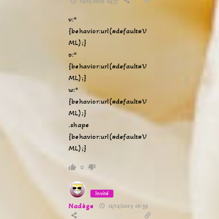
12/12/2009 04:37
v:*
{behavior:url(#default#V
ML);}
o:*
{behavior:url(#default#V
ML);}
w:*
{behavior:url(#default#V
ML);}
.shape
{behavior:url(#default#V
ML);}
0
Invité
Nadège
12/12/2009 06:59