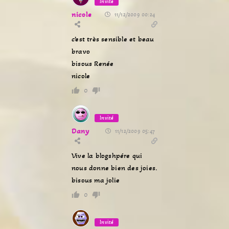
Invité
nicole
11/12/2009 00:24
c’est très sensible et beau
bravo
bisous Renée
nicole
0
Invité
Dany
11/12/2009 05:47
Vive la blogshpére qui
nous donne bien des joies.
bisous ma jolie
0
Invité