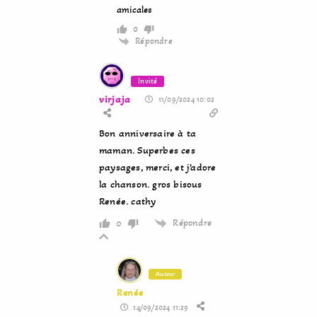
amicales
0
Répondre
Invité
virjaja
11/09/2024 10:02
Bon anniversaire à ta
maman. Superbes ces
paysages, merci, et j’adore
la chanson. gros bisous
Renée. cathy
Répondre
0
Auteur
Renée
14/09/2024 11:29