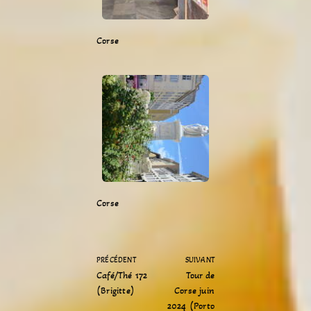
Corse
Corse
PRÉCÉDENT
SUIVANT
Café/Thé 172
Tour de
(Brigitte)
Corse juin
2024 (Porto