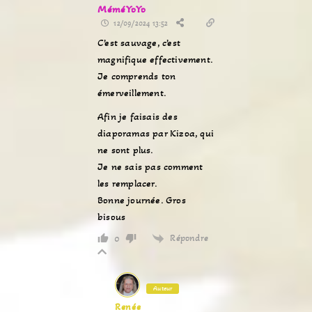
MéméYoYo
12/09/2024 13:52
C’est sauvage, c’est
magnifique effectivement.
Je comprends ton
émerveillement.
Afin je faisais des
diaporamas par Kizoa, qui
ne sont plus.
Je ne sais pas comment
les remplacer.
Bonne journée. Gros
bisous
Répondre
0
Auteur
Renée