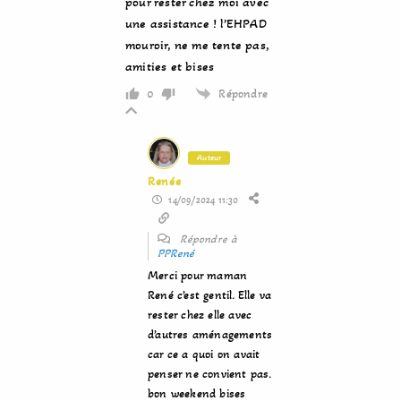
pour rester chez moi avec
une assistance ! l’EHPAD
mouroir, ne me tente pas,
amities et bises
Répondre
0
Auteur
Renée
14/09/2024 11:30
Répondre à
PPRené
Merci pour maman
René c’est gentil. Elle va
rester chez elle avec
d’autres aménagements
car ce a quoi on avait
penser ne convient pas.
bon weekend bises