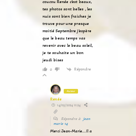
coucou Renée c’est beaux,
tes photos sont belles , les
nuis sont bien fraiches je
trouve pour une presque
moitié Septembre j’espère
que le beau temps vas
revenir avec le beau soleil,
je te souhaite un bon
jeudi bises
Répondre
0
Auteur
Renée
14/09/2024 11:24
Répondre à
jean
marie 14
Merci Jean-Marie….Il a