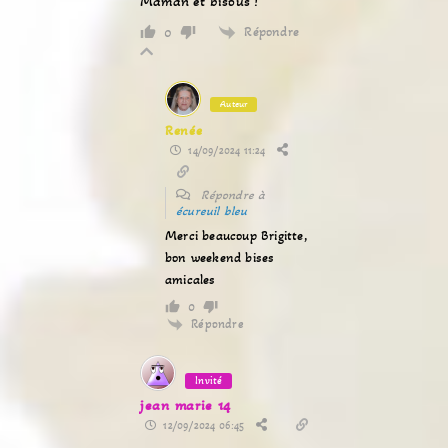
Maman et bisous !
Répondre
0
Auteur
Renée
14/09/2024 11:24
Répondre à
écureuil bleu
Merci beaucoup Brigitte,
bon weekend bises
amicales
0
Répondre
Invité
jean marie 14
12/09/2024 06:45