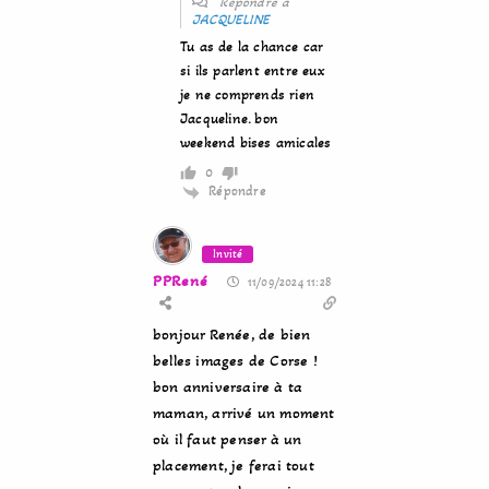
Répondre à
JACQUELINE
Tu as de la chance car
si ils parlent entre eux
je ne comprends rien
Jacqueline. bon
weekend bises amicales
0
Répondre
Invité
PPRené
11/09/2024 11:28
bonjour Renée, de bien
belles images de Corse !
bon anniversaire à ta
maman, arrivé un moment
où il faut penser à un
placement, je ferai tout