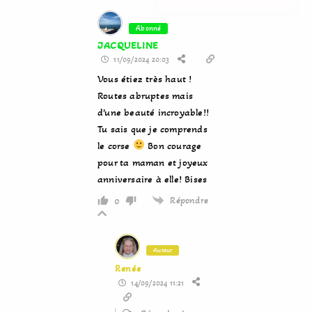
Abonné
JACQUELINE
11/09/2024 20:03
Vous étiez très haut !
Routes abruptes mais
d’une beauté incroyable!!
Tu sais que je comprends
le corse
Bon courage
pour ta maman et joyeux
anniversaire à elle! Bises
Répondre
0
Auteur
Renée
14/09/2024 11:21