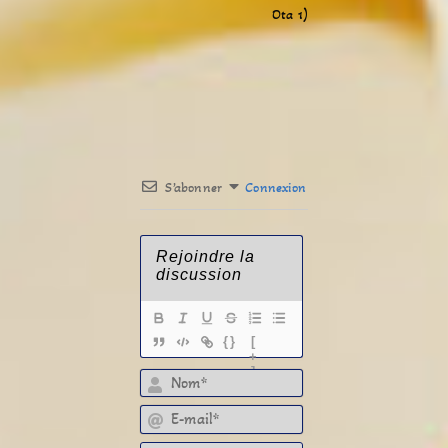
Ota 1)
S’abonner
Connexion
{}
[
+
]
E-mail*
Lien de votre site