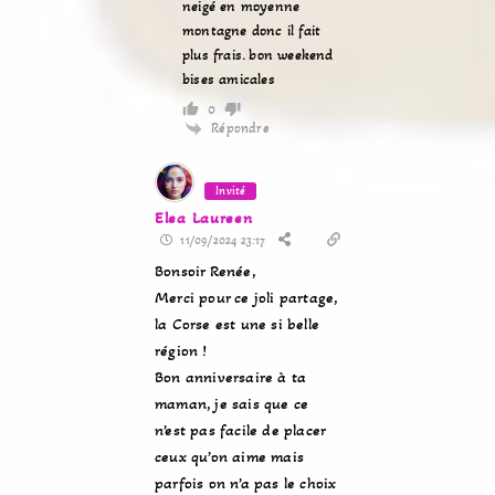
neigé en moyenne
montagne donc il fait
plus frais. bon weekend
bises amicales
0
Répondre
Invité
Elea Laureen
11/09/2024 23:17
Bonsoir Renée,
Merci pour ce joli partage,
la Corse est une si belle
région !
Bon anniversaire à ta
maman, je sais que ce
n’est pas facile de placer
ceux qu’on aime mais
parfois on n’a pas le choix