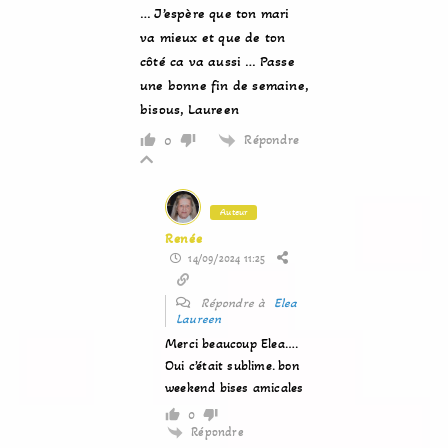
… J’espère que ton mari
va mieux et que de ton
côté ca va aussi … Passe
une bonne fin de semaine,
bisous, Laureen
Répondre
0
Auteur
Renée
14/09/2024 11:25
Répondre à
Elea
Laureen
Merci beaucoup Elea….
Oui c’était sublime. bon
weekend bises amicales
0
Répondre