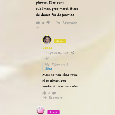
photos. Elles sont
sublimes. gros merci. Bises
de douce fin de journée
Répondre
0
Auteur
Renée
14/09/2024 11:22
Répondre à
Elisa
Mais de rien Elisa ravie
si tu aimes. bon
weekend bises amicales
0
Répondre
Invité