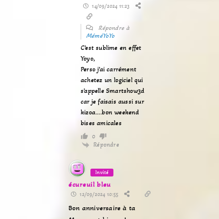
14/09/2024 11:23
Répondre à
MéméYoYo
C’est sublime en effet
Yoyo,
Perso j’ai carrément
achetez un logiciel qui
s’appelle Smartshow3d
car je faisais aussi sur
kizoa….bon weekend
bises amicales
0
Répondre
Invité
écureuil bleu
12/09/2024 10:55
Bon anniversaire à ta