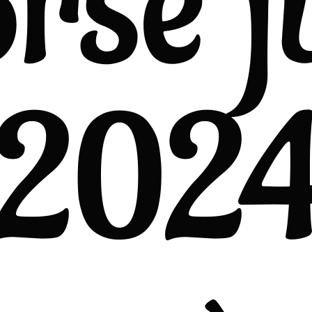
rse j
202