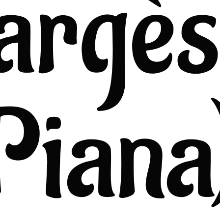
argè
Piana