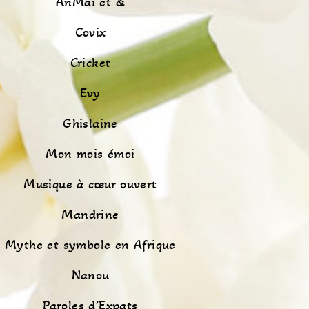
AnMaï et &
Covix
Cricket
Evy
Ghislaine
Mon mois émoi
Musique à cœur ouvert
Mandrine
Mythe et symbole en Afrique
Nanou
Paroles d’Expats