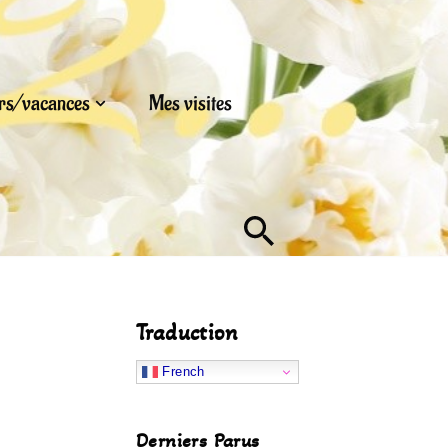
urs/vacances
Mes visites
Traduction
French
Derniers Parus