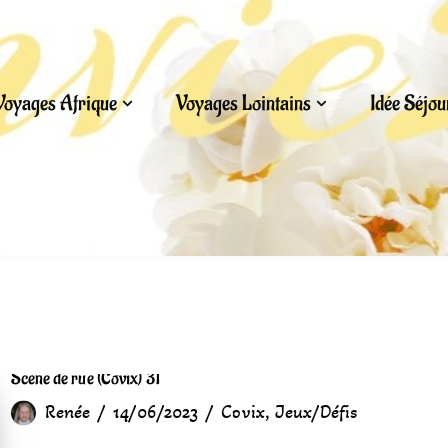
Voyages Afrique
Voyages Lointains
Idée Séjo
Scène de rue (Covix) 31
Renée
14/06/2023
Covix
,
Jeux/Défis