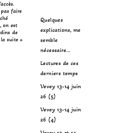
accès.
 pas faire
rché
Quelques
, on est
explications, me
rdins de
 la suite »
semble
nécessaire…
Lectures de ces
derniers temps
Vevey 13-14 juin
26 (5)
Vevey 13-14 juin
26 (4)
Vevey 13 et 14