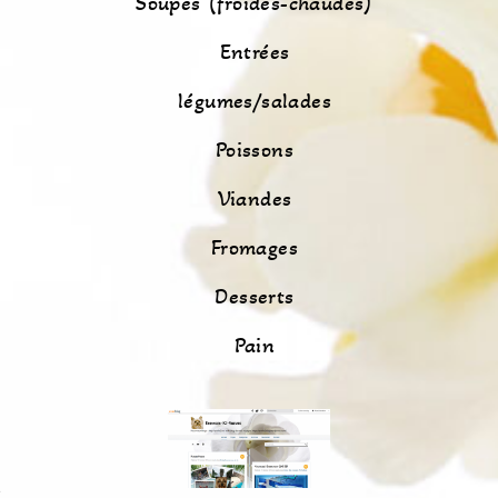
Soupes (froides-chaudes)
Entrées
légumes/salades
Poissons
Viandes
Fromages
Desserts
Pain
s