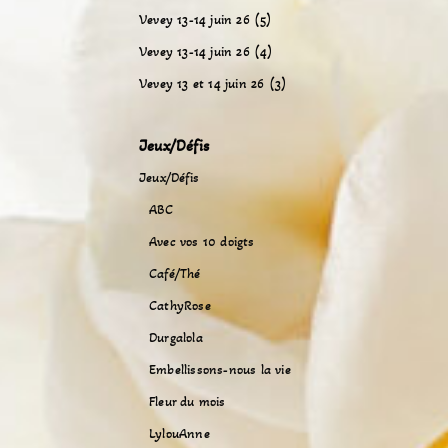
Vevey 13-14 juin 26 (5)
Vevey 13-14 juin 26 (4)
Vevey 13 et 14 juin 26 (3)
Jeux/Défis
Jeux/Défis
ABC
Avec vos 10 doigts
Café/Thé
CathyRose
Durgalola
Embellissons-nous la vie
Fleur du mois
LylouAnne