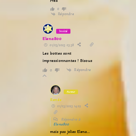
Fred
0
Répondre
Invité
Elena800
01/03/2023 03:38
Les bottes sont
impressionnantes ! Bisous
Répondre
0
Auteur
Renée
01/03/2023 14:29
Répondre à
Elena800
mais pas jolies Elena…