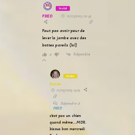
Invité
FRED
01/03/2023 09:43
Faut pas avoir peur de
lever la jambe avec des
bottes pareils (lol)
Répondre
0
Auteur
Renée
01/03/2023 14:25
Répondre à
FRED
c’est pas un chien
quand même….MDR.
bisous bon mercredi