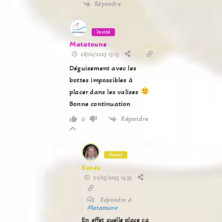
Répondre
Invité
Matatoune
28/02/2023 17:15
Déguisement avec les
bottes impossibles à
placer dans les valises
Bonne continuation
Répondre
0
Auteur
Renée
01/03/2023 14:35
Répondre à
Matatoune
En effet quelle place ça