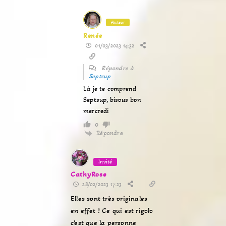
Auteur
Renée
01/03/2023 14:32
Répondre à
Septsup
Là je te comprend
Septsup, bisous bon
mercredi
0
Répondre
Invité
CathyRose
28/02/2023 17:23
Elles sont très originales
en effet ! Ce qui est rigolo
c’est que la personne