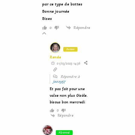
par ce type de bottes
Bonne journée
Bises
Répondre
0
Auteur
Renée
01/03/2023 14:36
Répondre à
jazzy57
Et pas fait pour une
valse non plus Gisèle.
bisous bon mercredi
0
Répondre
Abonné