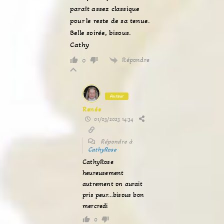
paraît assez classique
pour le reste de sa tenue.
Belle soirée, bisous.
Cathy
Répondre
0
Auteur
Renée
01/03/2023 14:34
Répondre à
CathyRose
CathyRose
heureusement
autrement on aurait
pris peur…bisous bon
mercredi
0