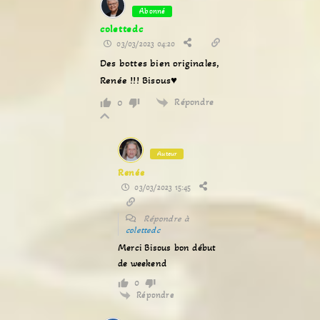
Abonné
colettedc
03/03/2023 04:20
Des bottes bien originales,
Renée !!! Bisous♥
Répondre
0
Auteur
Renée
03/03/2023 15:45
Répondre à
colettedc
Merci Bisous bon début
de weekend
0
Répondre