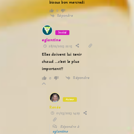
bisous bon mercredi
0
Répondre
Invité
eglantine
28/02/2023 22:15
Elles doivent lui tenir
chaud …c’est le plus
important!!
Répondre
0
Auteur
Renée
01/03/2023 14:29
Répondre à
eglantine