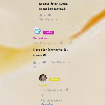
ça sans doute Rymie,
bisous bon mercredi
0
Répondre
Invité
Jean-Luc
28/02/2023 20:30
Il est bien harnaché, lol,
bisous JL
Répondre
0
Auteur
Renée
01/03/2023 14:29
Répondre à
Jean-Luc