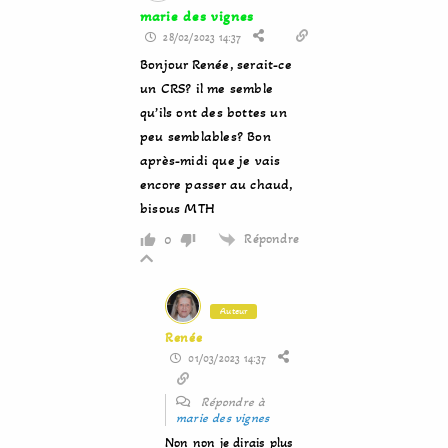
marie des vignes
28/02/2023 14:37
Bonjour Renée, serait-ce
un CRS? il me semble
qu’ils ont des bottes un
peu semblables? Bon
après-midi que je vais
encore passer au chaud,
bisous MTH
Répondre
0
Auteur
Renée
01/03/2023 14:37
Répondre à
marie des vignes
Non non je dirais plus