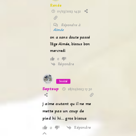
Renée
01/03/2023 14:32
Répondre à
Aimée
on a sans doute passé
l’âge Aimée, bisous bon
mercredi
0
Répondre
Invité
Septsup
28/02/2023 17:30
j aime autant qu il ne me
mette pas un coup de
pied hi hi… gros bisous
Répondre
0