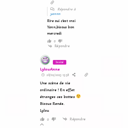
Répondre à
yannn
Rire oui c’est vrai
Yann,bisous bon
mercredi
0
Répondre
Invité
LylouAnne
28/02/2023 15:58
Une scène de vie
ordinaire ! En effet
étranges ces bottes
Bisous Renée.
Lylou
Répondre
0