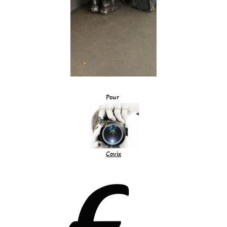
Pour
Covix