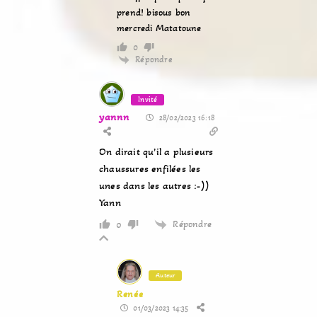
prend! bisous bon
mercredi Matatoune
0
Répondre
Invité
yannn
28/02/2023 16:18
On dirait qu’il a plusieurs
chaussures enfilées les
unes dans les autres :-))
Yann
Répondre
0
Auteur
Renée
01/03/2023 14:35