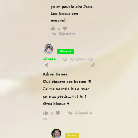
ça on peut le dire Jean-
Luc, bisous bon
mercredi
0
Répondre
Abonné
Aimée
28/02/2023 18:54
Kikou Renée
Oui bizarre ces bottes !!!
Je me verrais bien avec
ça aux pieds…Hi ! hi !
Gros bisous ♥
Répondre
0
Auteur