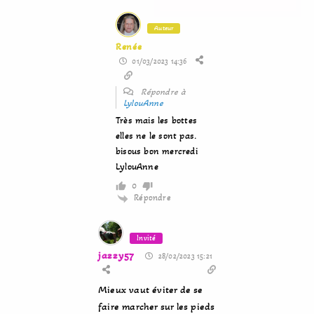
Auteur
Renée
01/03/2023 14:36
Répondre à
LylouAnne
Très mais les bottes
elles ne le sont pas.
bisous bon mercredi
LylouAnne
0
Répondre
Invité
jazzy57
28/02/2023 15:21
Mieux vaut éviter de se
faire marcher sur les pieds