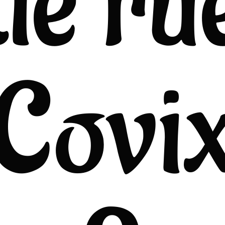
de ru
(Covix