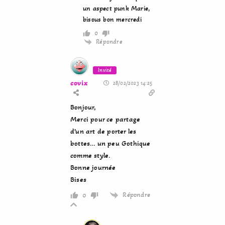
un aspect punk Marie,
bisous bon mercredi
0
Répondre
Invité
covix
28/02/2023 14:25
Bonjour,
Merci pour ce partage
d’un art de porter les
bottes… un peu Gothique
comme style.
Bonne journée
Bises
Répondre
0