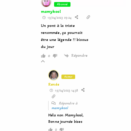
Abonné
mamykool
19/04/2023 09:24
Un pont à la triste
renommée, ça pourrait
être une légende !! bisous
du jour
Répondre
0
Auteur
Renée
19/04/2023 14:38
Répondre à
mamykool
Héla non Mamykool,
Bonne journée bises
0