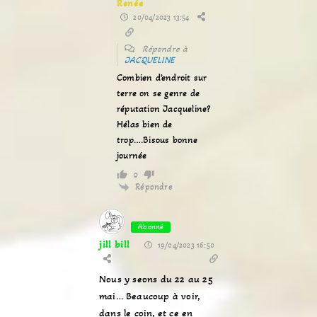
Renée
20/04/2023 13:54
Répondre à
JACQUELINE
Combien d’endroit sur
terre on se genre de
réputation Jacqueline?
Hélas bien de
trop….Bisous bonne
journée
0
Répondre
Abonné
jill bill
19/04/2023 16:50
Nous y seons du 22 au 25
mai… Beaucoup à voir,
dans le coin, et ce en