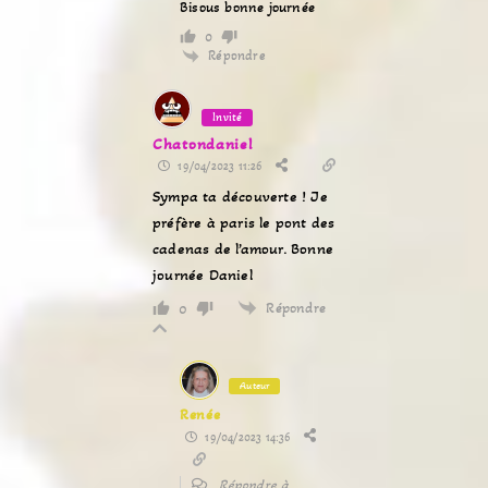
Bisous bonne journée
0
Répondre
Invité
Chatondaniel
19/04/2023 11:26
Sympa ta découverte ! Je
préfère à paris le pont des
cadenas de l’amour. Bonne
journée Daniel
Répondre
0
Auteur
Renée
19/04/2023 14:36
Répondre à