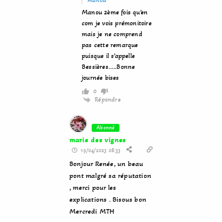
manou
Manou 2ème fois qu’en
com je vois prémonitoire
mais je ne comprend
pas cette remarque
puisque il s’appelle
Bessières…..Bonne
journée bises
0
Répondre
Abonné
marie des vignes
19/04/2023 08:33
Bonjour Renée, un beau
pont malgré sa réputation
, merci pour les
explications . Bisous bon
Mercredi MTH