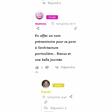
Répondre
Invité
manou
19/04/2023 09:11
En effet un nom
prémonitoire pour ce pont
à l’architecture
particulière… Bisous et
une belle journée
Répondre
0
Auteur
Renée
19/04/2023 14:42
Répondre à