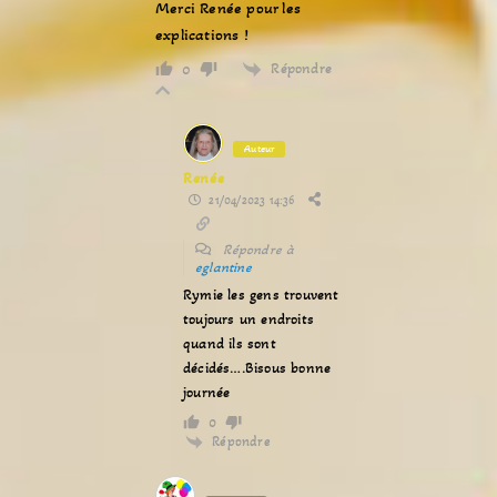
Merci Renée pour les
explications !
Répondre
0
Auteur
Renée
21/04/2023 14:36
Répondre à
eglantine
Rymie les gens trouvent
toujours un endroits
quand ils sont
décidés….Bisous bonne
journée
0
Répondre