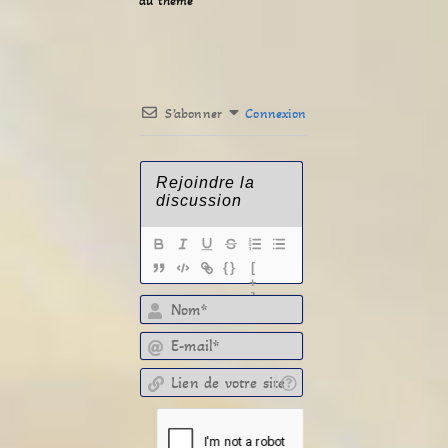
du thème
S’abonner
Connexion
{}
[
+
]
E-mail*
Lien de votre site