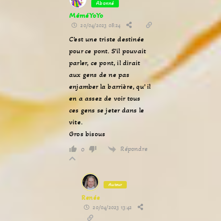
Abonné
MéméYoYo
20/04/2023 08:24
C’est une triste destinée
pour ce pont. S’il pouvait
parler, ce pont, il dirait
aux gens de ne pas
enjamber la barrière, qu’ il
en a assez de voir tous
ces gens se jeter dans le
vite.
Gros bisous
Répondre
0
Auteur
Renée
20/04/2023 13:42