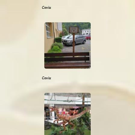
Covix
Covix