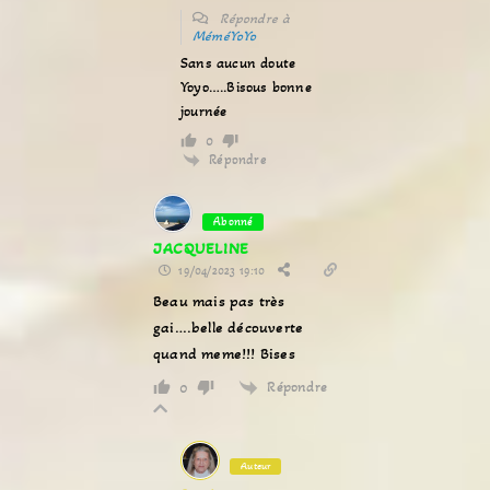
Répondre à
MéméYoYo
Sans aucun doute
Yoyo…..Bisous bonne
journée
0
Répondre
Abonné
JACQUELINE
19/04/2023 19:10
Beau mais pas très
gai….belle découverte
quand meme!!! Bises
Répondre
0
Auteur