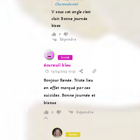
Chatondaniel
V sous cet angle c’est
clair. Bonne journée
bises
0
Répondre
Invité
écureuil bleu
19/04/2023 10:52
Bonjour Renée. Triste lieu
en effet marqué par ces
suicides. Bonne journée et
bisous
Répondre
0
Auteur