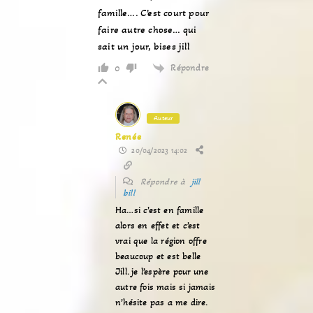
famille…. C’est court pour
faire autre chose… qui
sait un jour, bises jill
Répondre
0
Auteur
Renée
20/04/2023 14:02
Répondre à
jill
bill
Ha…si c’est en famille
alors en effet et c’est
vrai que la région offre
beaucoup et est belle
Jill. je l’espère pour une
autre fois mais si jamais
n’hésite pas a me dire.