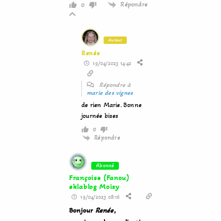
Répondre
0
Auteur
Renée
19/04/2023 14:42
Répondre à
marie des vignes
de rien Marie. Bonne
journée bises
0
Répondre
Abonné
Françoise (Fanou)
eklablog Moisy
19/04/2023 08:16
Bonjour
Renée
,