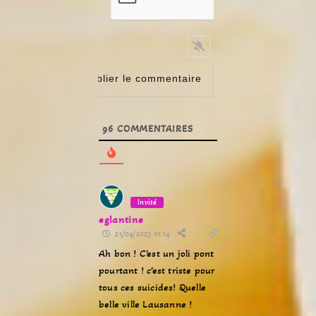
96
COMMENTAIRES
Invité
eglantine
21/04/2023 01:14
Ah bon ! C’est un joli pont
pourtant ! c’est triste pour
tous ces suicides! Quelle
belle ville Lausanne !