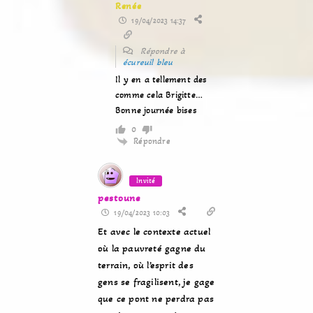
Renée
19/04/2023 14:37
Répondre à
écureuil bleu
Il y en a tellement des
comme cela Brigitte…
Bonne journée bises
0
Répondre
Invité
pestoune
19/04/2023 10:03
Et avec le contexte actuel
où la pauvreté gagne du
terrain, où l’esprit des
gens se fragilisent, je gage
que ce pont ne perdra pas