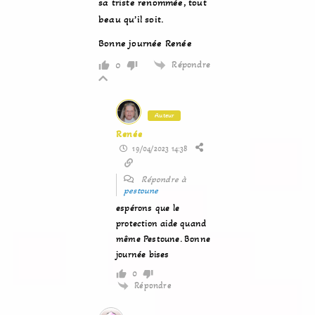
sa triste renommée, tout
beau qu’il soit.
Bonne journée Renée
Répondre
0
Auteur
Renée
19/04/2023 14:38
Répondre à
pestoune
espérons que le
protection aide quand
même Pestoune. Bonne
journée bises
0
Répondre