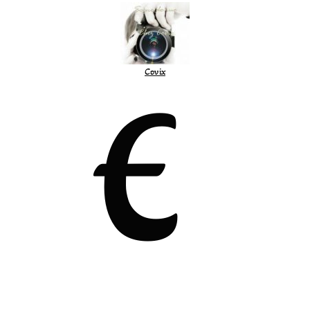
Covix
E