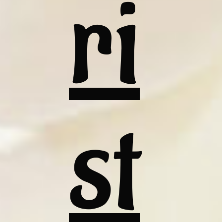
ri
st