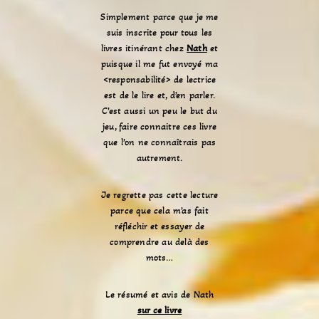
Simplement parce que je me
suis inscrite pour tous les
livres itinérant chez
Nath
et
puisque il me fut envoyé ma
<responsabilité> de lectrice
est de le lire et, d’en parler.
C’est aussi un peu le but du
jeu, faire connaitre ces livre
que l’on ne connaîtrais pas
autrement.
Je regrette pas cette lecture
parce que cela m’as fait
réfléchir et essayer de
comprendre au delà des
mots…
Le résumé et avis de Nath
sur ce livre