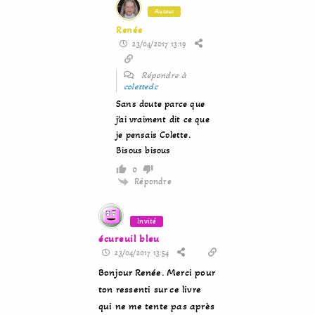
Auteur
Renée
23/04/2017 13:19
Répondre à
colettedc
Sans doute parce que
j’ai vraiment dit ce que
je pensais Colette.
Bisous bisous
0
Répondre
Invité
écureuil bleu
23/04/2017 13:54
Bonjour Renée. Merci pour
ton ressenti sur ce livre
qui ne me tente pas après