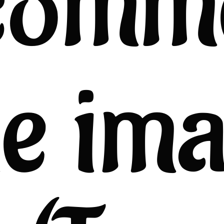
comm
e im