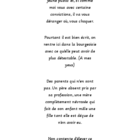
jeune public et, si comme
moi vous avec certaine
convictions, il va vous
déranger où, vous choquer.
Pourtant il est bien écrit, on
rentre ici dans la bourgeoisie
avec ce qu’elle peut avoir de
plus détestable. (A mes
yeux)
Des parents qui n’en sont
pas. Un père absent pris par
sa profession, une mère
complètement névrosée qui
fait de son enfant mâle une
fille tant elle est déçue de
n’en avoir eu.
Non contente d’élever ce