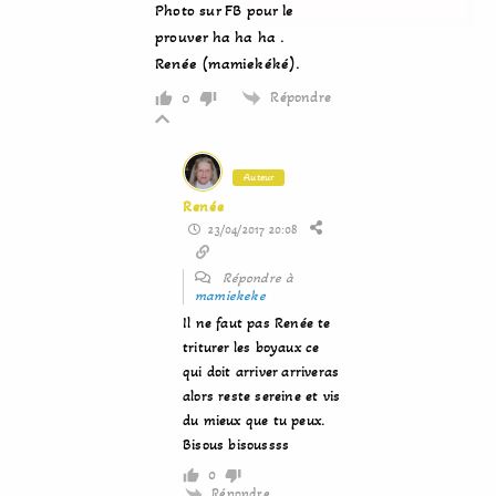
Photo sur FB pour le
prouver ha ha ha .
Renée (mamiekéké).
Répondre
0
Auteur
Renée
23/04/2017 20:08
Répondre à
mamiekeke
Il ne faut pas Renée te
triturer les boyaux ce
qui doit arriver arriveras
alors reste sereine et vis
du mieux que tu peux.
Bisous bisoussss
0
Répondre