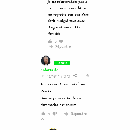
je ne m’attendais pas à
ce contenu…ceci dit, je
ne regrette pas car c’est
écrit malgré tout avec
doigté et sensibilité.
Amitiés
0
Répondre
Abonné
colettedc
23/04/2017 13:03
Ton ressenti est très bon
Renée.
Bonne poursuite de ce
dimanche ! Bisous♥
Répondre
0