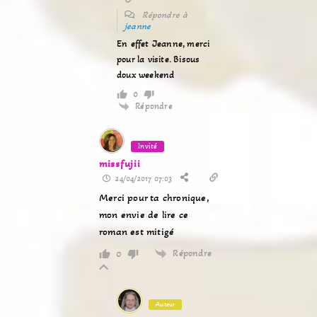
Répondre à
jeanne
En effet Jeanne, merci
pour la visite. Bisous
doux weekend
0
Répondre
Invité
missfujii
24/04/2017 07:03
Merci pour ta chronique,
mon envie de lire ce
roman est mitigé
Répondre
0
Auteur