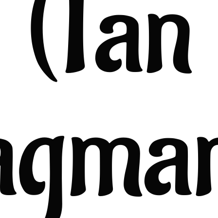
(Tan
agman