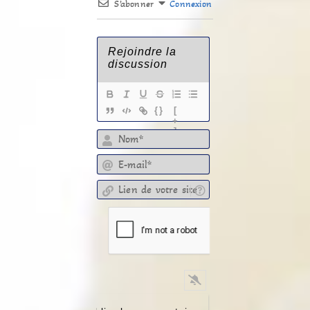
S’abonner
Connexion
{}
[
+
]
E-mail*
Lien de votre site