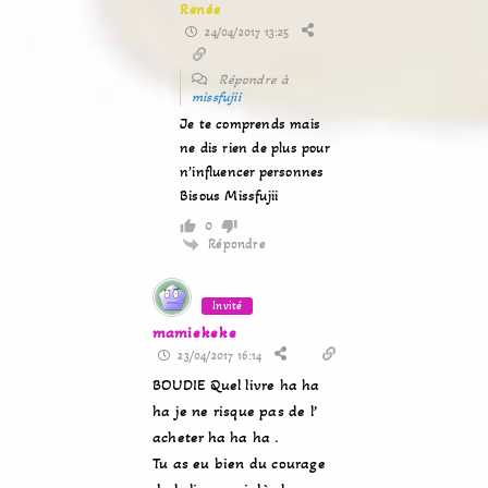
Renée
24/04/2017 13:25
Répondre à
missfujii
Je te comprends mais
ne dis rien de plus pour
n’influencer personnes
Bisous Missfujii
0
Répondre
Invité
mamiekeke
23/04/2017 16:14
BOUDIE Quel livre ha ha
ha je ne risque pas de l’
acheter ha ha ha .
Tu as eu bien du courage