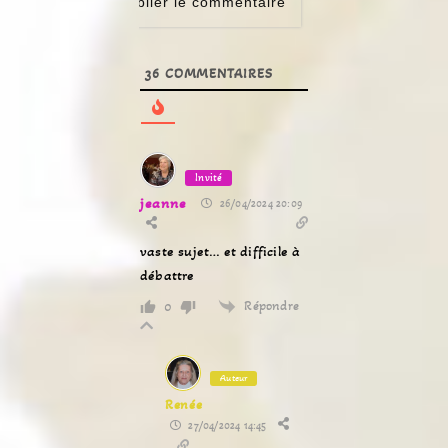
36
COMMENTAIRES
Invité
jeanne
26/04/2024 20:09
vaste sujet… et difficile à
débattre
Répondre
0
Auteur
Renée
27/04/2024 14:45