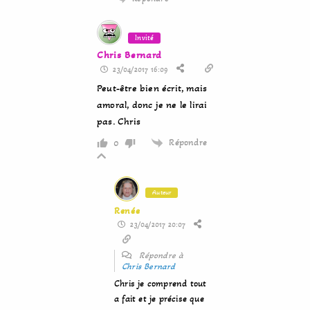
Invité
Chris Bernard
23/04/2017 16:09
Peut-être bien écrit, mais
amoral, donc je ne le lirai
pas. Chris
Répondre
0
Auteur
Renée
23/04/2017 20:07
Répondre à
Chris Bernard
Chris je comprend tout
a fait et je précise que