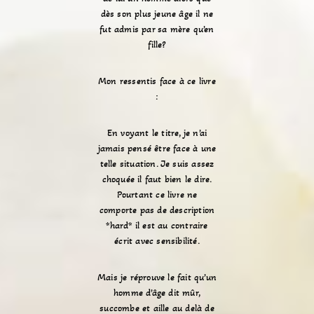
dès son plus jeune âge il ne
fut admis par sa mère qu’en
fille?
Mon ressentis face à ce livre
:
En voyant le titre, je n’ai
jamais pensé être face à une
telle situation. Je suis assez
choquée il faut bien le dire.
Pourtant ce livre ne
comporte pas de description
*hard* il est au contraire
écrit avec sensibilité.
Mais je réprouve le fait qu’un
homme d’âge dit mûr,
succombe et aille au delà de