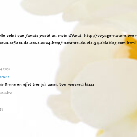
d
*
e
v
o
t
r
pelle celui que j’avais posté au mois d’Aout:
http://voyage-nature.over
e
ous-reflets-de-aout-2024-http/instants-de-vie-54.eklablog.com.html
s
i
t
e
4 13:59
bruno
voir Bruno en effet très joli aussi. Bon mercredi bizzz
pondre
:57