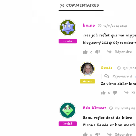
76
COMMENTAIRES
bruno
12/11/2024 22:41
Très joli reflet qui me rap
Invité
blog.com/2024/06/rendez-v
Répondre
0
Renée
13/11/202
Répondre à
Auteur
Je viens d’aller le 
Ré
0
Béa Kimcat
12/11/2024 09
Beau reflet doré de bière
Invité
Bisous Renée et bon mardi
Répondre
0