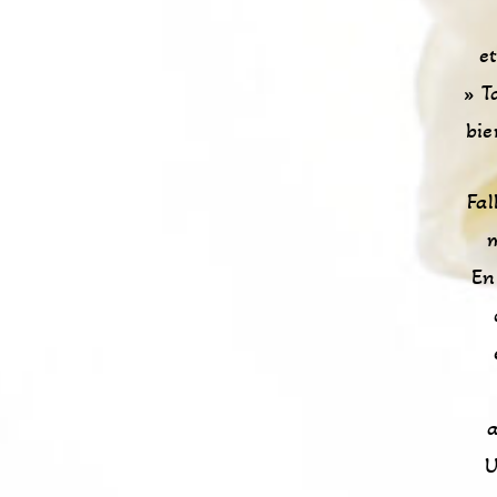
e
» T
bie
Fal
m
En
a
U