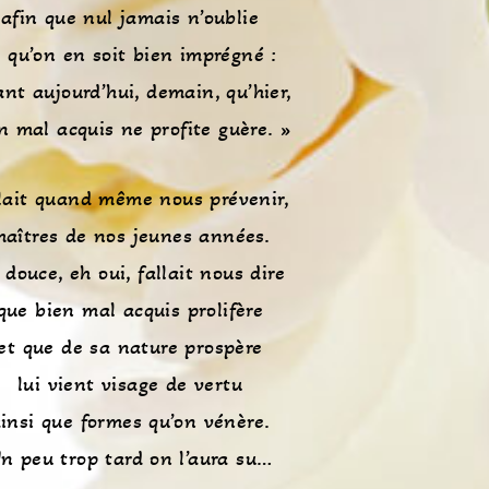
afin que nul jamais n’oublie
t qu’on en soit bien imprégné :
ant aujourd’hui, demain, qu’hier,
n mal acquis ne profite guère. »
lait quand même nous prévenir,
aîtres de nos jeunes années.
 douce, eh oui, fallait nous dire
que bien mal acquis prolifère
et que de sa nature prospère
lui vient visage de vertu
insi que formes qu’on vénère.
n peu trop tard on l’aura su…