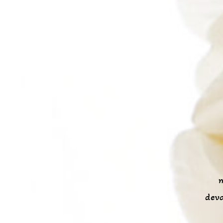
m
deva