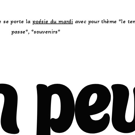
 se porte la
poésie du mardi
avec pour thème *le te
passe*, *souvenirs*
 pe