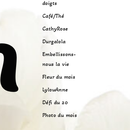
doigts
n
Café/Thé
CathyRose
Durgalola
Embellissons-
nous la vie
Fleur du mois
LylouAnne
Défi du 20
Photo du mois