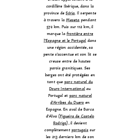
cordillère Ibérique, dans la
province de
Sória
. Il serpente
à travers la
Meseta
pendant
572 km. Puis sur 112 km, il
marque la
frontière entre
l’Espagne et le Portugal
dans
une région accidentée, sa
pente s’accentue et son lit se
creuse entre de hautes
parois granitiques. Ses
berges ont été protégées en
tant que
parc naturel du
Douro International
au
Portugal et
parc naturel
d’Arribes du Duero
en
Espagne. En aval de Barca
d’Alva (
Figueira de Castelo
Rodrigo
), il devient
complètement
portugais
sur
les 213 derniers km de son