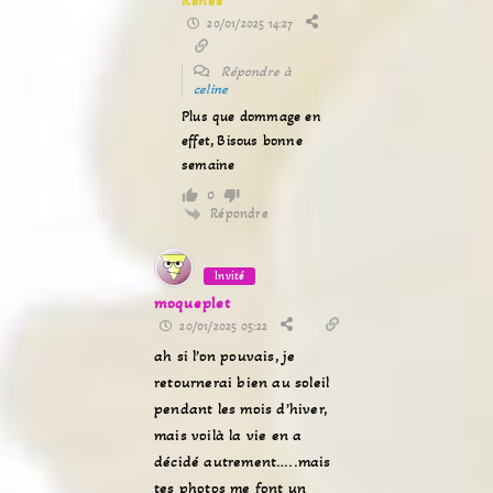
Renée
20/01/2025 14:27
Répondre à
celine
Plus que dommage en
effet, Bisous bonne
semaine
0
Répondre
Invité
moqueplet
20/01/2025 05:22
ah si l’on pouvais, je
retournerai bien au soleil
pendant les mois d’hiver,
mais voilà la vie en a
décidé autrement…..mais
tes photos me font un