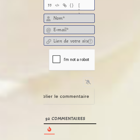
{}
[
+
]
E-mail*
Lien de votre site
92
COMMENTAIRES