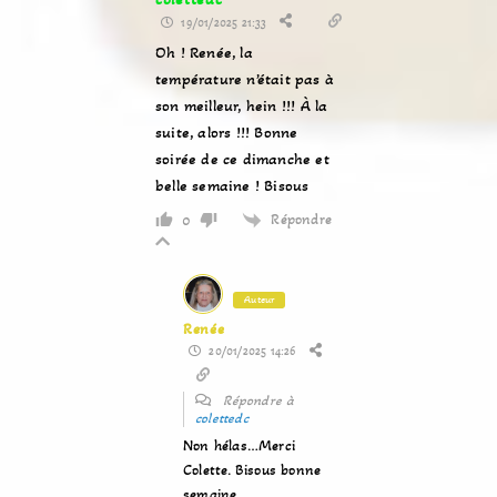
19/01/2025 21:33
Oh ! Renée, la
température n’était pas à
son meilleur, hein !!! À la
suite, alors !!! Bonne
soirée de ce dimanche et
belle semaine ! Bisous
Répondre
0
Auteur
Renée
20/01/2025 14:26
Répondre à
colettedc
Non hélas…Merci
Colette. Bisous bonne
semaine