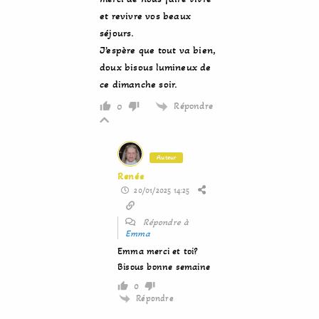
et revivre vos beaux
séjours.
J’espère que tout va bien,
doux bisous lumineux de
ce dimanche soir.
Répondre
0
Auteur
Renée
20/01/2025 14:25
Répondre à
Emma
Emma merci et toi?
Bisous bonne semaine
0
Répondre