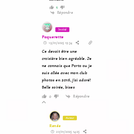
1
Répondre
Invité
Paquerette
19/01/2025 19:34
Ce devait être une
croisière bien agréable. Je
ne connais que Porto ou je
suis allée avec mon club
photos en 2016, j’ai adoré!
Belle soirée, bises
Répondre
0
Auteur
Renée
20/01/2025 14:25