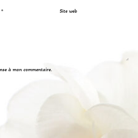
l
*
Site web
onse à mon commentaire.