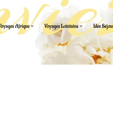
Voyages Afrique
Voyages Lointains
Idée Séjo