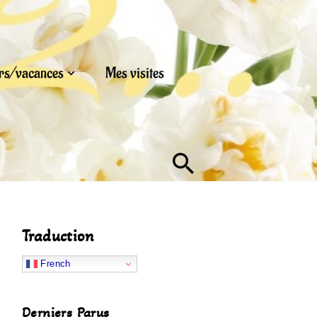
urs/vacances
Mes visites
Traduction
French
Derniers Parus