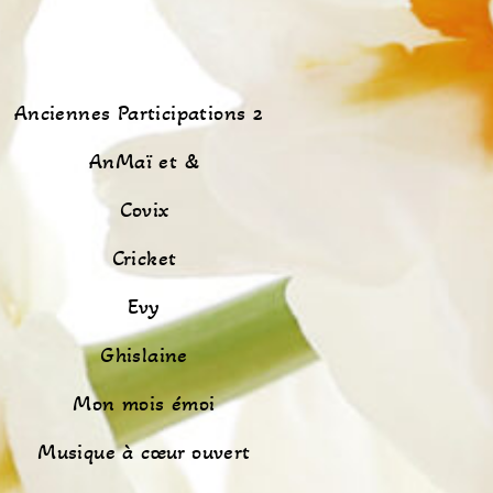
Anciennes Participations 2
AnMaï et &
Covix
Cricket
Evy
Ghislaine
Mon mois émoi
Musique à cœur ouvert