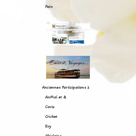
Pain
Anciennes Participations 2
AnMaï et &
Covix
Cricket
Evy
Ghislaine