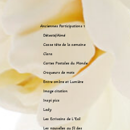
Anciennes Participations 1
Détesté/Aimé
Casse tête de la semaine
Clara
Cartes Postales du Monde
Croqueurs de mots
Entre ombre et Lumière
Image citation
Inspi pics
Lady
Les Ecrivains de L’Exil
Les nouvelles au fil des