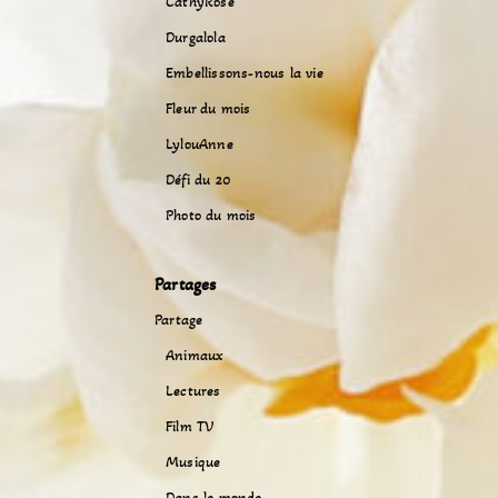
CathyRose
Durgalola
Embellissons-nous la vie
Fleur du mois
LylouAnne
Défi du 20
Photo du mois
Partages
Partage
Animaux
Lectures
Film TV
Musique
Dans le monde