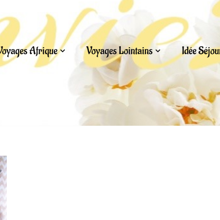
Voyages Afrique
Voyages Lointains
Idée Séjo