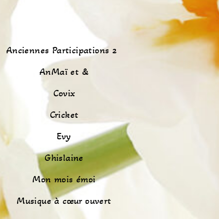
Anciennes Participations 2
AnMaï et &
Covix
Cricket
Evy
Ghislaine
Mon mois émoi
Musique à cœur ouvert