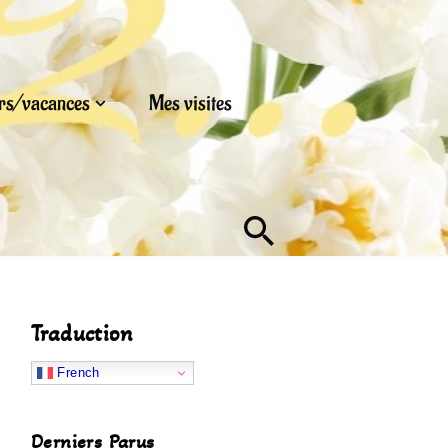
urs/vacances
Mes visites
Traduction
French
Derniers Parus