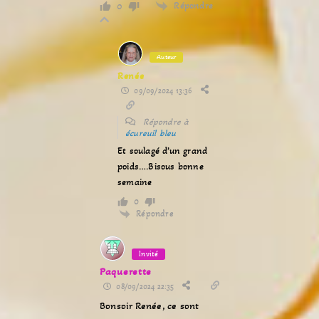
Répondre
0
Auteur
Renée
09/09/2024 13:36
Répondre à
écureuil bleu
Et soulagé d’un grand
poids….Bisous bonne
semaine
0
Répondre
Invité
Paquerette
08/09/2024 22:35
Bonsoir Renée, ce sont