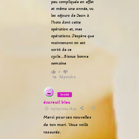
peu compliquée en effet
et même une année, vu
les séjours de Jean à
l’hoto dont cette
opération et, mes
opérations. J’espère que
maintenant on est
sortit de ce
cycle….Bisous bonne
semaine
0
Répondre
Invité
écureuil bleu
09/09/2024 08:45
Merci pour ces nouvelles
de ton mari. Vous voilà
rassurés.