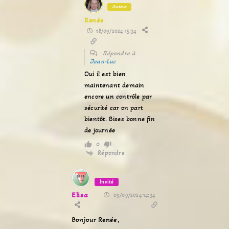
Auteur
Renée
18/09/2024 15:34
Répondre à
Jean-Luc
Oui il est bien
maintenant demain
encore un contrôle par
sécurité car on part
bientôt. Bises bonne fin
de journée
0
Répondre
Invité
Elisa
09/09/2024 14:34
Bonjour Renée,