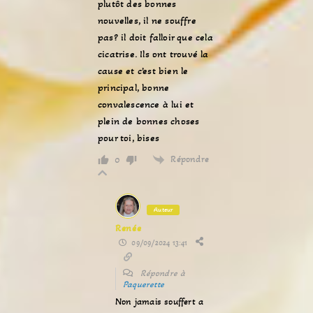
plutôt des bonnes
nouvelles, il ne souffre
pas? il doit falloir que cela
cicatrise. Ils ont trouvé la
cause et c’est bien le
principal, bonne
convalescence à lui et
plein de bonnes choses
pour toi, bises
Répondre
0
Auteur
Renée
09/09/2024 13:41
Répondre à
Paquerette
Non jamais souffert a