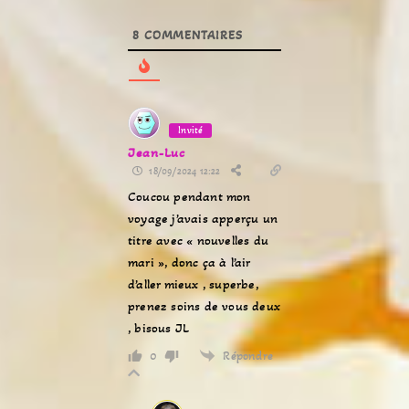
8
COMMENTAIRES
Invité
Jean-Luc
18/09/2024 12:22
Coucou pendant mon
voyage j’avais apperçu un
titre avec « nouvelles du
mari », donc ça à l’air
d’aller mieux , superbe,
prenez soins de vous deux
, bisous JL
Répondre
0