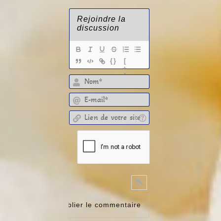
{}
[
+
]
E-mail*
Lien de votre site