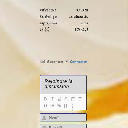
PRÉCÉDENT
SUIVANT
St. Gall 30
La photo du
septembre
mois
23 (5)
(Oth67)
S’abonner
Connexion
{}
[
+
]
E-mail*