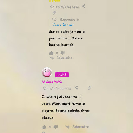
Renée
19/01/2024 14:24
Répondre à
Juste Lenoir
Sur ce sujet je n’en ai
pas Lenoir…. Bisous
bonne journée
0
Répondre
Invité
MéméYoYo
17/01/2024 21:35
Chacun fait comme il
veut. Mon mari fume le
cigare. Bonne soirée. Gros
bisous
Répondre
0