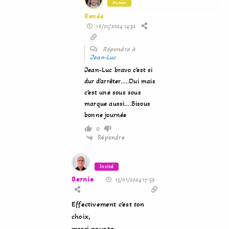
Auteur
Renée
16/01/2024 14:32
Répondre à
Jean-Luc
Jean-Luc bravo c’est si
dur d’arrêter…..Oui mais
c’est une sous sous
marque aussi….Bisous
bonne journée
0
Répondre
Invité
Bernie
15/01/2024 17:59
Effectivement c’est ton
choix,
merci pour ta