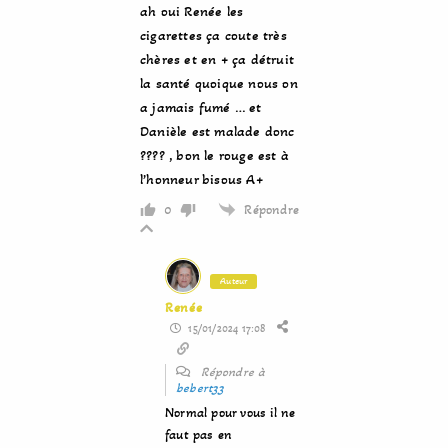
ah oui Renée les
cigarettes ça coute très
chères et en + ça détruit
la santé quoique nous on
a jamais fumé … et
Danièle est malade donc
???? , bon le rouge est à
l’honneur bisous A+
Répondre
0
Auteur
Renée
15/01/2024 17:08
Répondre à
bebert33
Normal pour vous il ne
faut pas en