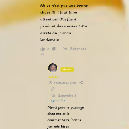
Ah ce n’est pas une bonne
chose !!! Il faut faire
attention! J’ai fumé
pendant des années ! J’ai
arrêté du jour au
lendemain !
Répondre
0
Auteur
Renée
17/01/2024 15:01
Répondre à
eglantine
Merci pour le passage
chez mo et le
commentaire, bonne
journée bises