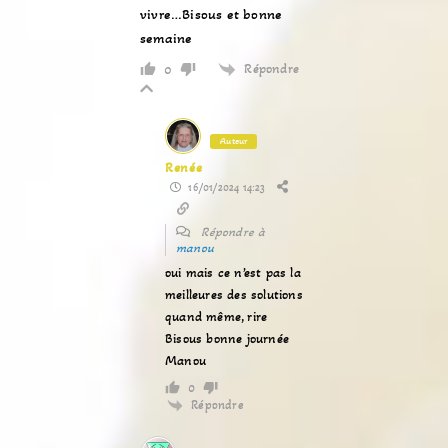
vivre…Bisous et bonne
semaine
Répondre
0
Auteur
Renée
16/01/2024 14:23
Répondre à
manou
oui mais ce n’est pas la
meilleures des solutions
quand même, rire
Bisous bonne journée
Manou
0
Répondre