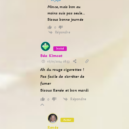
Mince, mais bon au
moins suis pas seule…
Bisous bonne journée
0
Répondre
Invité
Béa Kimcat
16/01/2024 08:53
Ah du rouge cigarettes !
Pas facile de s’arrêter de
fumer
Bisous Renée et bon mardi
Répondre
0
Auteur
Renée