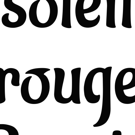
soleil
roug