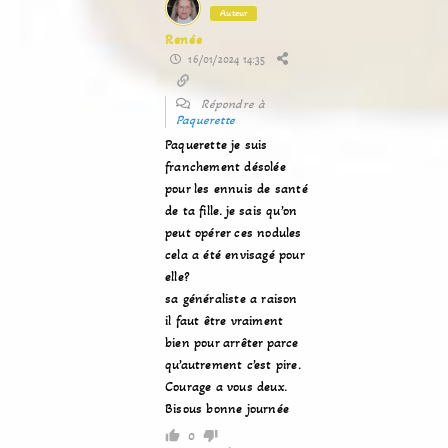
Auteur
Renée
16/01/2024 14:35
Répondre à
Paquerette
Paquerette je suis
franchement désolée
pour les ennuis de santé
de ta fille. je sais qu’on
peut opérer ces nodules
cela a été envisagé pour
elle?
sa généraliste a raison
il faut être vraiment
bien pour arrêter parce
qu’autrement c’est pire.
Courage a vous deux.
Bisous bonne journée
0