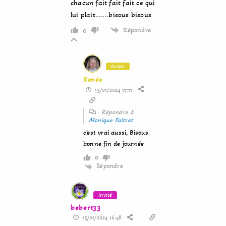
chacun fait fait fait ce qui
lui plait…….bisous bisous
Répondre
0
Auteur
Renée
15/01/2024 17:11
Répondre à
Monique Faltret
c’est vrai aussi, Bisous
bonne fin de journée
0
Répondre
Invité
bebert33
15/01/2024 16:48