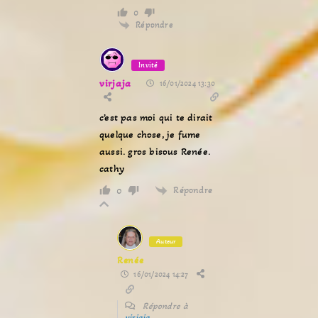
0
Répondre
Invité
virjaja
16/01/2024 13:30
c’est pas moi qui te dirait
quelque chose, je fume
aussi. gros bisous Renée.
cathy
Répondre
0
Auteur
Renée
16/01/2024 14:27
Répondre à
virjaja