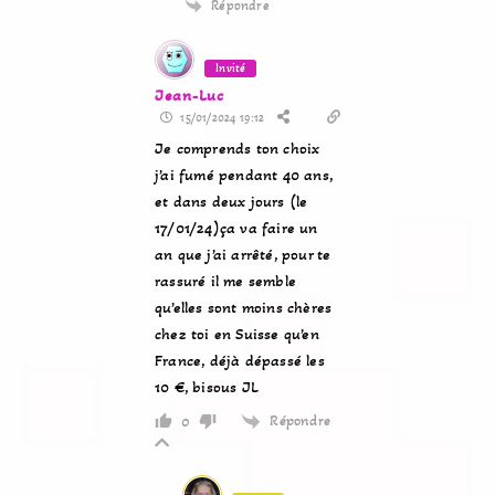
Répondre
Invité
Jean-Luc
15/01/2024 19:12
Je comprends ton choix
j’ai fumé pendant 40 ans,
et dans deux jours (le
17/01/24)ça va faire un
an que j’ai arrêté, pour te
rassuré il me semble
qu’elles sont moins chères
chez toi en Suisse qu’en
France, déjà dépassé les
10 €, bisous JL
Répondre
0