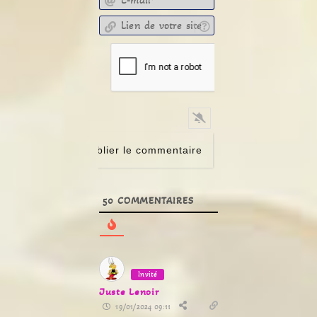
Lien de votre site
50
COMMENTAIRES
Invité
Juste Lenoir
19/01/2024 09:11