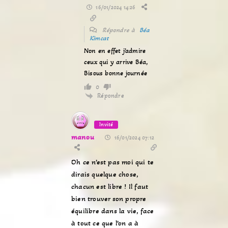
16/01/2024 14:26
Répondre à
Béa
Kimcat
Non en effet j’admire
ceux qui y arrive Béa,
Bisous bonne journée
0
Répondre
Invité
manou
16/01/2024 07:12
Oh ce n’est pas moi qui te
dirais quelque chose,
chacun est libre ! Il faut
bien trouver son propre
équilibre dans la vie, face
à tout ce que l’on a à