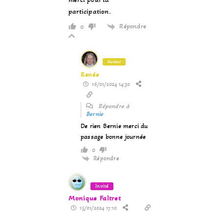
participation.
Répondre
0
Auteur
Renée
16/01/2024 14:30
Répondre à
Bernie
De rien Bernie merci du
passage bonne journée
0
Répondre
Invité
Monique Faltret
15/01/2024 17:10