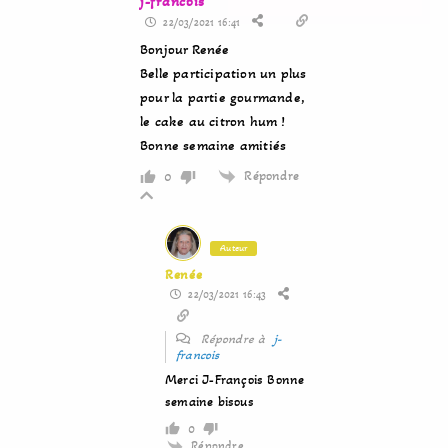
j-francois
22/03/2021 16:41
Bonjour Renée
Belle participation un plus
pour la partie gourmande,
le cake au citron hum !
Bonne semaine amitiés
Répondre
0
Auteur
Renée
22/03/2021 16:43
Répondre à
j-
francois
Merci J-François Bonne
semaine bisous
0
Répondre