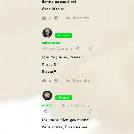
Bonne pause à toi
Gros bisous
Répondre
0
Abonné
colettedc
23/03/2021 02:57
Que de jaune, Renée :
Bravo !!!
Bisous♥
Répondre
0
Abonné
erato
22/03/2021 21:43
Un jaune bien gourmand !
Belle soirée, bises Renée