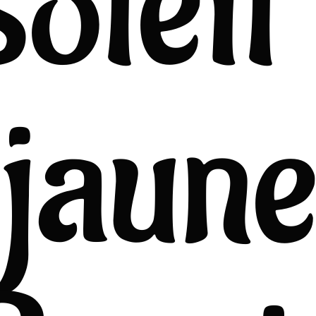
soleil 
jaun