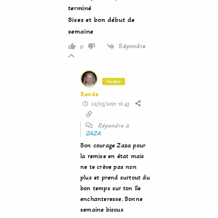
terminé
Bises et bon début de
semaine
Répondre
0
Auteur
Renée
22/03/2021 16:43
Répondre à
ZAZA
Bon courage Zaza pour
la remise en état mais
ne te crève pas non
plus et prend surtout du
bon temps sur ton île
enchanteresse. Bonne
semaine bisous