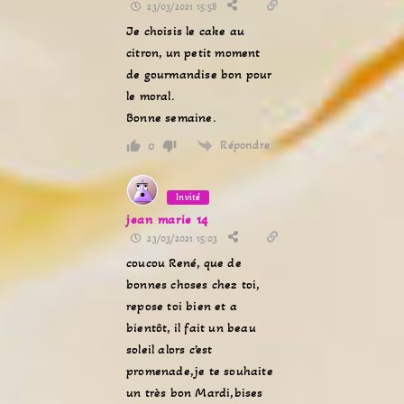
23/03/2021 15:58
Je choisis le cake au
citron, un petit moment
de gourmandise bon pour
le moral.
Bonne semaine.
Répondre
0
Invité
jean marie 14
23/03/2021 15:03
coucou René, que de
bonnes choses chez toi,
repose toi bien et a
bientôt, il fait un beau
soleil alors c’est
promenade,je te souhaite
un très bon Mardi,bises