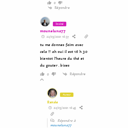
0
Répondre
Invité
mouneluna77
22/03/2021 16:37
tu me donnes faim avec
cela !! ah oui il est 16 h 30
bientot l’heure du thé et
du gouter . bises
Répondre
0
Auteur
Renée
22/03/2021 16:45
Répondre à
mouneluna77