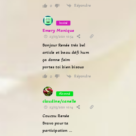
Répondre
0
Invité
Emery Monique
23/03/2021 10:54
Bonjour Renée trés bel
article et beau défi hum
ça donne faim
portes toi bien bisous
Répondre
0
Abonné
claudine/canelle
23/03/2021 10:14
Coucou Renée
Bravo pour ta
participation …