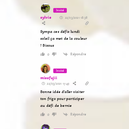
Invité
sylvie
22/03/2021 18:38
Sympa ces défis lundi
soleil ça met de la couleur
! Bisous
Répondre
0
Invité
missfujii
22/03/2021 17:49
Bonne idée d’aller visiter
ton frigo pour participer
au défi de bernie
Répondre
0