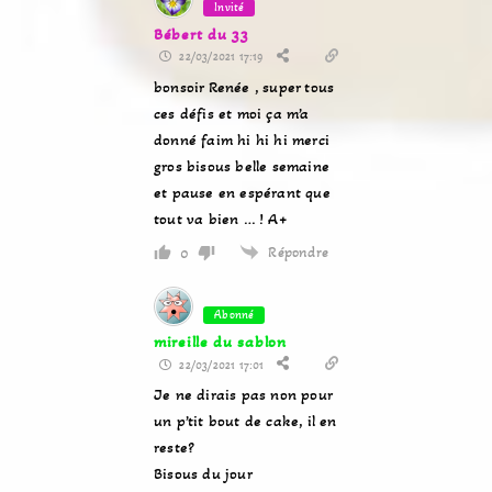
Invité
Bébert du 33
22/03/2021 17:19
bonsoir Renée , super tous
ces défis et moi ça m’a
donné faim hi hi hi merci
gros bisous belle semaine
et pause en espérant que
tout va bien … ! A+
Répondre
0
Abonné
mireille du sablon
22/03/2021 17:01
Je ne dirais pas non pour
un p’tit bout de cake, il en
reste?
Bisous du jour