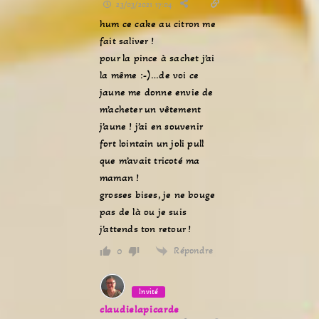
23/03/2021 17:04
hum ce cake au citron me
fait saliver !
pour la pince à sachet j’ai
la même :-)…de voi ce
jaune me donne envie de
m’acheter un vêtement
j’aune ! j’ai en souvenir
fort lointain un joli pull
que m’avait tricoté ma
maman !
grosses bises, je ne bouge
pas de là ou je suis
j’attends ton retour !
Répondre
0
Invité
claudielapicarde