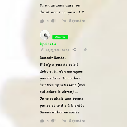
Ya un ananas aussi on
dirait non ? coupé en 2 ?
Répondre
0
Abonné
kprice2a
22/03/2021 20:09
Bonsoir Renée,
S’il n’y a pas de soleil
dehors, tu n’en manques
pas dedans. Ton cake a
l’air très appétissant (moi
qui adore le citron) …
Je te souhait une bonne
pause et te dis à bientôt
Bisous et bonne soirée
Répondre
0