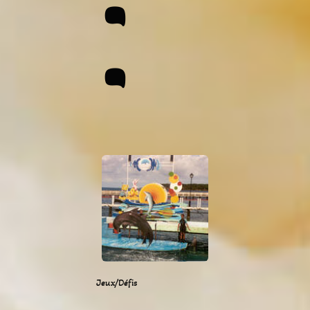
:
Jeux/Défis