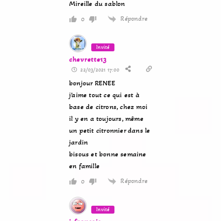
Mireille du sablon
Répondre
0
Invité
chevrette13
22/03/2021 17:00
bonjour RENEE
j’aime tout ce qui est à
base de citrons, chez moi
il y en a toujours, même
un petit citronnier dans le
jardin
bisous et bonne semaine
en famille
Répondre
0
Invité