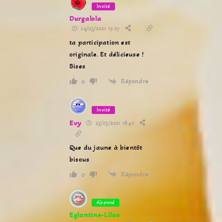
Invité
Durgalola
24/03/2021 19:27
ta participation est
originale. Et délicieuse !
Bises
Répondre
0
Invité
Evy
23/03/2021 18:40
Que du jaune à bientôt
bisous
Répondre
0
Abonné
Eglantine-Lilas