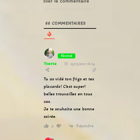
66
COMMENTAIRES
Abonné
Yvette
25/03/2021 18:04
Tu as vidé ton frigo et tes
placards! C’est super!
belles trouvailles en tous
cas.
Je te souhaite une bonne
soirée.
Répondre
0