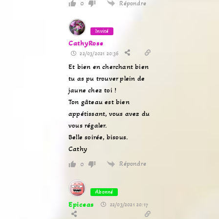
Répondre
0
Invité
CathyRose
22/03/2021 20:36
Et bien en cherchant bien
tu as pu trouver plein de
jaune chez toi !
Ton gâteau est bien
appétissant, vous avez du
vous régaler.
Belle soirée, bisous.
Cathy
Répondre
0
Abonné
Epiceas
22/03/2021 20:17