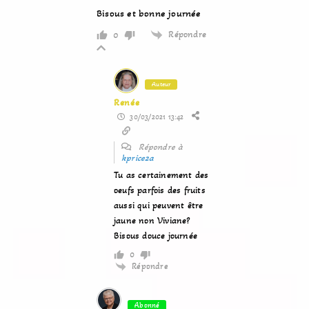
Bisous et bonne journée
Répondre
0
Auteur
Renée
30/03/2021 13:42
Répondre à
kprice2a
Tu as certainement des
oeufs parfois des fruits
aussi qui peuvent être
jaune non Viviane?
Bisous douce journée
0
Répondre
Abonné