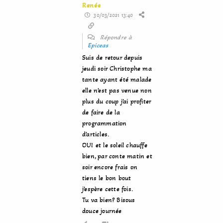
Renée
30/03/2021 13:40
Répondre à
Epiceas
Suis de retour depuis
jeudi soir Christophe ma
tante ayant été malade
elle n’est pas venue non
plus du coup j’ai profiter
de faire de la
programmation
d’articles.
OUI et le soleil chauffe
bien, par conte matin et
soir encore frais on
tiens le bon bout
j’espère cette fois.
Tu va bien? Bisous
douce journée