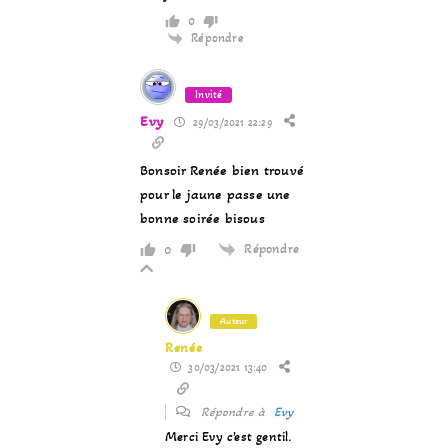
0
Répondre
Invité
Evy
29/03/2021 22:29
Bonsoir Renée bien trouvé
pour le jaune passe une
bonne soirée bisous
Répondre
0
Auteur
Renée
30/03/2021 13:40
Répondre à
Evy
Merci Evy c’est gentil.