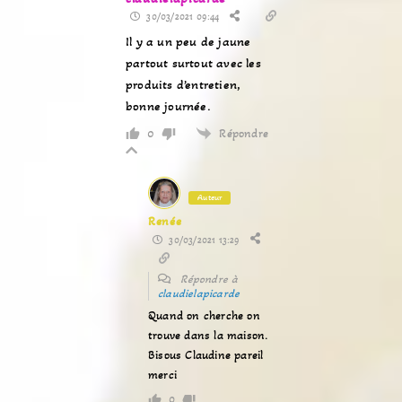
30/03/2021 09:44
Il y a un peu de jaune
partout surtout avec les
produits d’entretien,
bonne journée.
Répondre
0
Auteur
Renée
30/03/2021 13:29
Répondre à
claudielapicarde
Quand on cherche on
trouve dans la maison.
Bisous Claudine pareil
merci
0