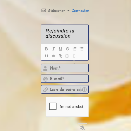
S’abonner
Connexion
{}
[
+
]
E-mail*
Lien de votre site