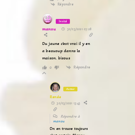
Répondre
Invité
manou
30/03/2021 07:28
Du jaune c’est vrai il y en
a beauoup danns la
maison. bisous
Répondre
0
Auteur
Renée
30/03/2021 13:43
Répondre à
manou
On en trouve toujours