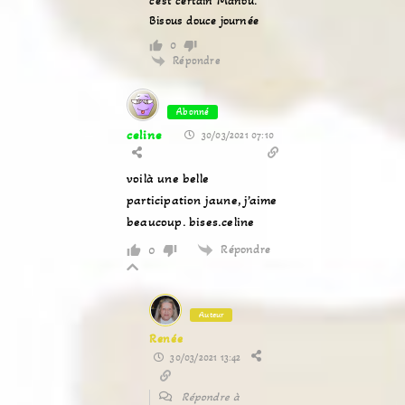
c’est certain Manou.
Bisous douce journée
0
Répondre
Abonné
celine
30/03/2021 07:10
voilà une belle
participation jaune, j’aime
beaucoup. bises.celine
Répondre
0
Auteur
Renée
30/03/2021 13:42
Répondre à