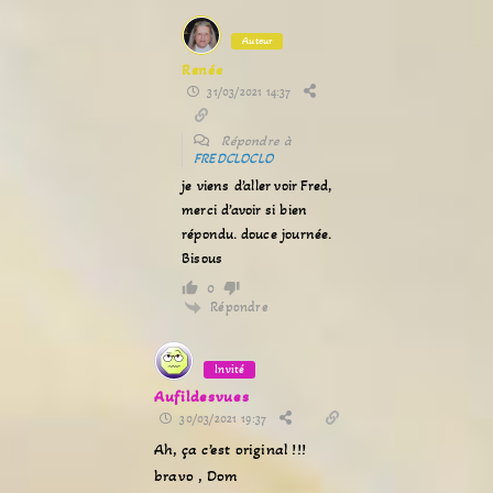
Auteur
Renée
31/03/2021 14:37
Répondre à
FREDCLOCLO
je viens d’aller voir Fred,
merci d’avoir si bien
répondu. douce journée.
Bisous
0
Répondre
Invité
Aufildesvues
30/03/2021 19:37
Ah, ça c’est original !!!
bravo , Dom