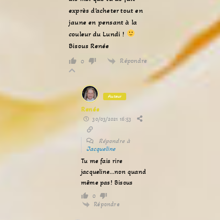
exprès d’acheter tout en
jaune en pensant à la
couleur du Lundi !
Bisous Renée
Répondre
0
Auteur
Renée
30/03/2021 16:53
Répondre à
Jacqueline
Tu me fais rire
jacqueline…non quand
même pas! Bisous
0
Répondre