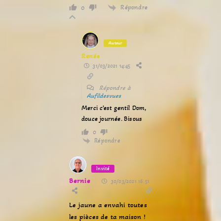
Répondre
0
Auteur
Renée
31/03/2021 14:45
Répondre à
Aufildesvues
Merci c’est gentil Dom,
douce journée. Bisous
0
Répondre
Invité
Bernie
30/03/2021 16:51
Le jaune a envahi toutes
les pièces de ta maison !