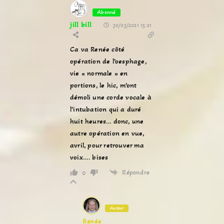
Abonné
jill bill
30/03/2021 15:21
Ca va Renée côté
opération de l’oesphage,
vie « normale » en
portions, le hic, m’ont
démoli une corde vocale à
l’intubation qui a duré
huit heures… donc, une
autre opération en vue,
avril, pour retrouver ma
voix…. bises
Répondre
0
Auteur
Renée