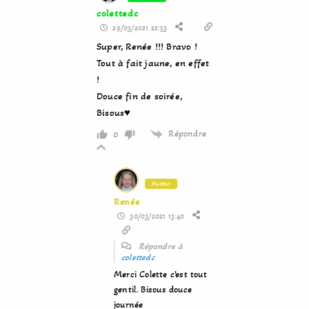
colettedc
29/03/2021 22:53
Super, Renée !!! Bravo !
Tout à fait jaune, en effet
!
Douce fin de soirée,
Bisous♥
Répondre
0
Auteur
Renée
30/03/2021 13:40
Répondre à
colettedc
Merci Colette c’est tout
gentil. Bisous douce
journée