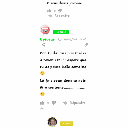
Bisous douce journée
0
Répondre
Abonné
Epiceas
29/03/2021 21:06
Bon tu devrais pas tarder
à revenir toi ! j’espère que
tu as passé belle semaine
Là fait beau donc tu dois
être contente………………..
Répondre
0
Auteur