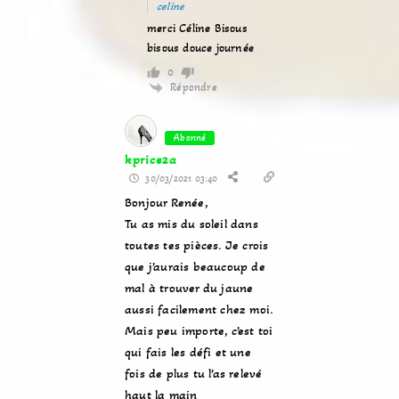
celine
merci Céline Bisous
bisous douce journée
0
Répondre
Abonné
kprice2a
30/03/2021 03:40
Bonjour Renée,
Tu as mis du soleil dans
toutes tes pièces. Je crois
que j’aurais beaucoup de
mal à trouver du jaune
aussi facilement chez moi.
Mais peu importe, c’est toi
qui fais les défi et une
fois de plus tu l’as relevé
haut la main