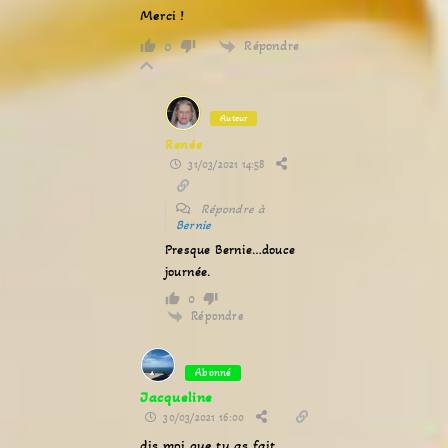
Merci !
Répondre
0
Auteur
Renée
31/03/2021 14:58
Répondre à
Bernie
Presque Bernie…douce
journée.
0
Répondre
Abonné
Jacqueline
30/03/2021 16:00
dis moi que tu as fait