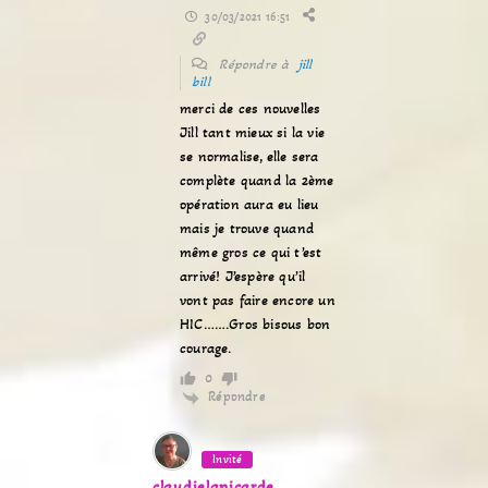
30/03/2021 16:51
Répondre à
jill
bill
merci de ces nouvelles
Jill tant mieux si la vie
se normalise, elle sera
complète quand la 2ème
opération aura eu lieu
mais je trouve quand
même gros ce qui t’est
arrivé! J’espère qu’il
vont pas faire encore un
HIC…….Gros bisous bon
courage.
0
Répondre
Invité
claudielapicarde