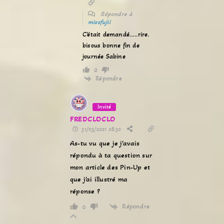
Répondre à
missfujii
C’était demandé…..rire.
bisous bonne fin de
journée Sabine
0
Répondre
Invité
FREDCLOCLO
31/03/2021 08:30
As-tu vu que je j’avais
répondu à ta question sur
mon article des Pin-Up et
que j’ai illustré ma
réponse ?
Répondre
0