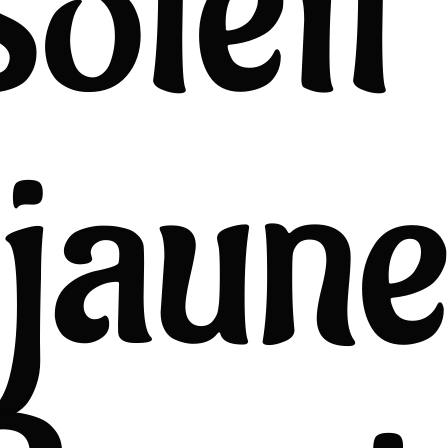
soleil 
jaun