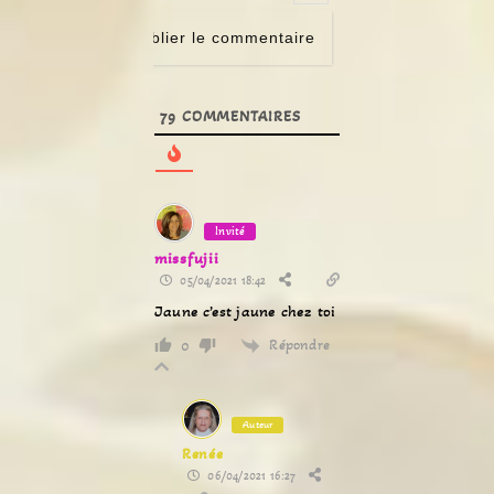
79
COMMENTAIRES
Invité
missfujii
05/04/2021 18:42
Jaune c’est jaune chez toi
Répondre
0
Auteur
Renée
06/04/2021 16:27