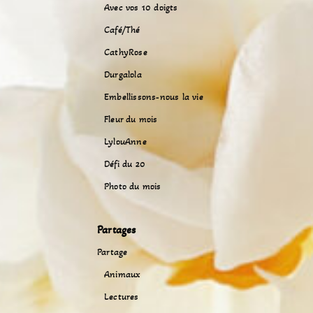
Avec vos 10 doigts
Café/Thé
CathyRose
Durgalola
Embellissons-nous la vie
Fleur du mois
LylouAnne
Défi du 20
Photo du mois
Partages
Partage
Animaux
Lectures