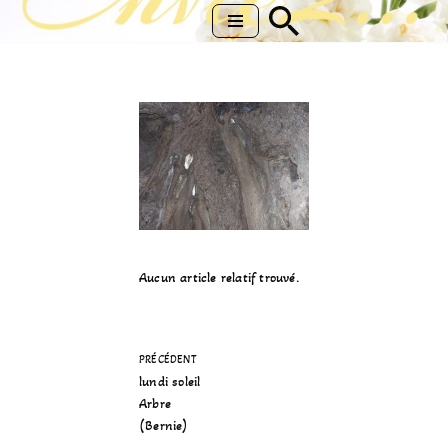
Aller
au
contenu
Aucun article relatif trouvé.
PRÉCÉDENT
lundi soleil
Arbre
(Bernie)