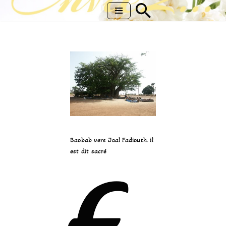
Aller
au
contenu
Baobab vers Joal Fadiouth. il
est dit sacré