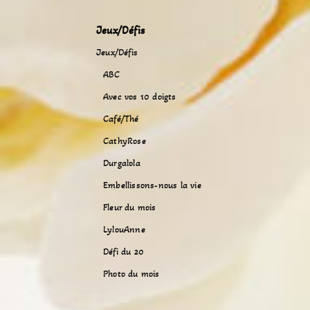
Jeux/Défis
Jeux/Défis
ABC
Avec vos 10 doigts
Café/Thé
CathyRose
Durgalola
Embellissons-nous la vie
Fleur du mois
LylouAnne
Défi du 20
Photo du mois