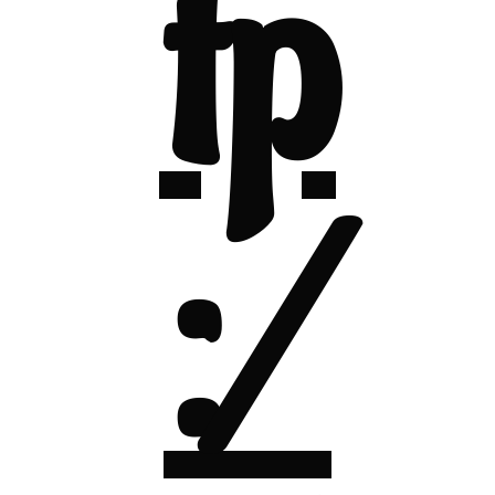
tp
:/