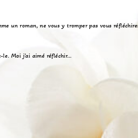
omme un roman, ne vous y tromper pas vous réfléchire
-le. Moi j’ai aimé réfléchir…