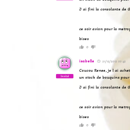
J ai fini la consolante de 
ce soir avion pour la metro
bises
0
isabelle
21/12/2012 00:42
Coucou Renee, je l ai achet
Invité
un stock de bouquins pour 6
J ai fini la consolante de 
ce soir avion pour la metro
bises
0