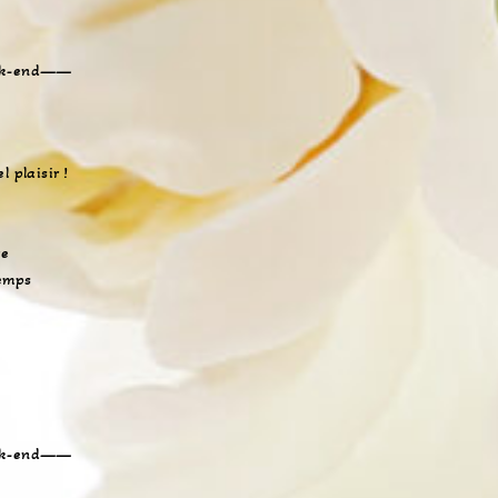
eek-end——
 plaisir !
re
temps
eek-end——