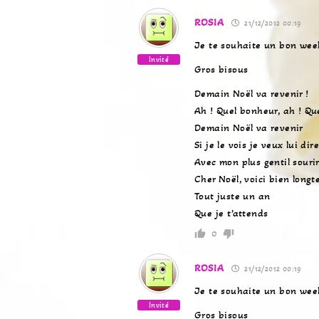
ROSIA
21/12/2012 00:19
Je te souhaite un bon w
Invité
Gros bisous
Demain Noël va revenir !
Ah ! Quel bonheur, ah ! Quel
Demain Noël va revenir
Si je le vois je veux lui dire
Avec mon plus gentil souri
Cher Noël, voici bien long
Tout juste un an
Que je t’attends
0
ROSIA
21/12/2012 00:19
Je te souhaite un bon w
Invité
Gros bisous