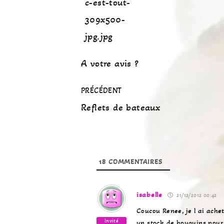
A votre avis ?
PRÉCÉDENT
Reflets de bateaux
18
COMMENTAIRES
isabelle
21/12/2012 00:42
Coucou Renee, je l ai achet
Invité
un stock de bouquins pour 6