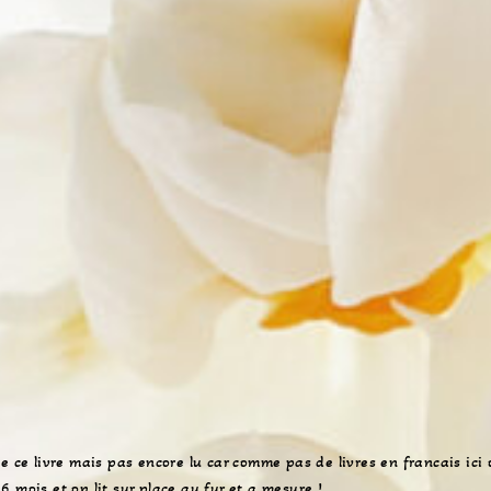
e ce livre mais pas encore lu car comme pas de livres en francais ici 
 mois et on lit sur place au fur et a mesure !