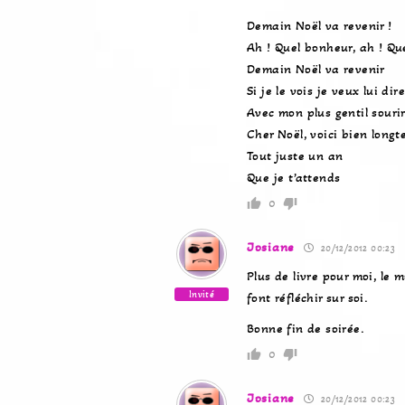
Demain Noël va revenir !
Ah ! Quel bonheur, ah ! Quel
Demain Noël va revenir
Si je le vois je veux lui dire
Avec mon plus gentil souri
Cher Noël, voici bien long
Tout juste un an
Que je t’attends
0
Josiane
20/12/2012 00:23
Plus de livre pour moi, le m
Invité
font réfléchir sur soi.
Bonne fin de soirée.
0
Josiane
20/12/2012 00:23