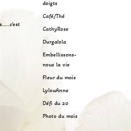
doigts
Café/Thé
z…..c’est
CathyRose
Durgalola
Embellissons-
nous la vie
Fleur du mois
LylouAnne
Défi du 20
Photo du mois