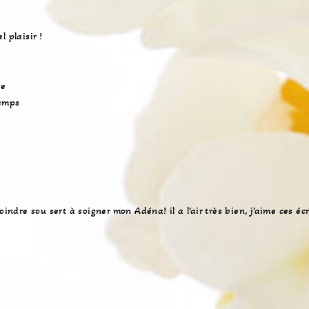
 plaisir !
re
temps
oindre sou sert à soigner mon Adéna! il a l’air très bien, j’aime ces écr