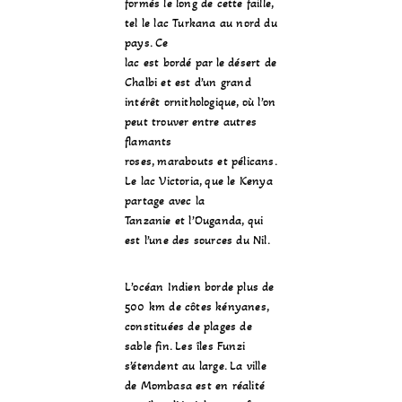
formés le long de cette faille,
tel le
lac Turkana
au nord du
pays. Ce
lac est bordé par le
désert de
Chalbi
et est d’un grand
intérêt ornithologique, où l’on
peut trouver entre autres
flamants
roses
,
marabouts
et
pélicans
.
Le
lac Victoria
, que le Kenya
partage avec la
Tanzanie
et l’
Ouganda
, qui
est l’une des sources du
Nil
.
L’
océan Indien
borde plus de
500 km
de côtes kényanes,
constituées de plages de
sable fin. Les
îles Funzi
s’étendent au large. La ville
de
Mombasa
est en réalité