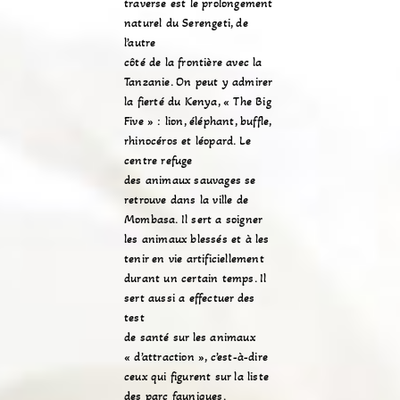
traverse est le prolongement
naturel du
Serengeti
, de
l’autre
côté de la frontière avec la
Tanzanie
. On peut y admirer
la fierté du Kenya, « The Big
Five » :
lion
,
éléphant
,
buffle
,
rhinocéros
et
léopard
. Le
centre refuge
des animaux sauvages se
retrouve dans la ville de
Mombasa. Il sert a soigner
les animaux blessés et à les
tenir en vie artificiellement
durant un certain temps. Il
sert aussi a effectuer des
test
de santé sur les animaux
« d’attraction », c’est-à-dire
ceux qui figurent sur la liste
des parc fauniques.