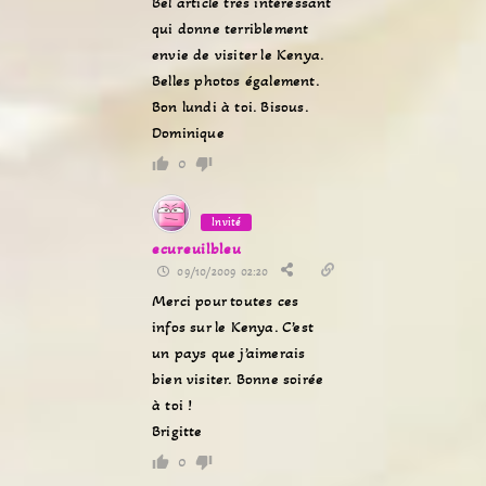
Bel article très intéressant
qui donne terriblement
envie de visiter le Kenya.
Belles photos également.
Bon lundi à toi. Bisous.
Dominique
0
Invité
ecureuilbleu
09/10/2009 02:20
Merci pour toutes ces
infos sur le Kenya. C’est
un pays que j’aimerais
bien visiter. Bonne soirée
à toi !
Brigitte
0