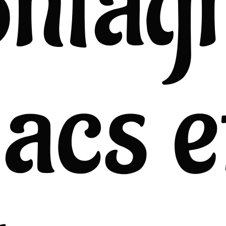
ntag
lacs e