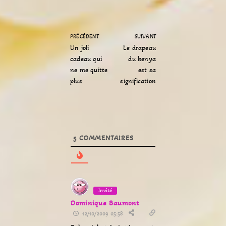
PRÉCÉDENT
SUIVANT
Un joli
Le drapeau
cadeau qui
du kenya
ne me quitte
est sa
plus
signification
5
COMMENTAIRES
Invité
Dominique Baumont
12/10/2009 05:58