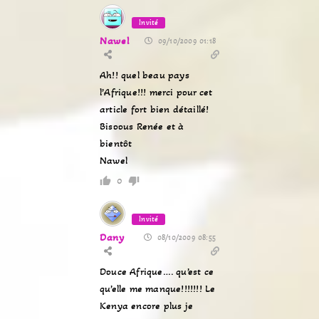
Invité
Nawel
09/10/2009 01:18
Ah!! quel beau pays
l’Afrique!!! merci pour cet
article fort bien détaillé!
Bisoous Renée et à
bientôt
Nawel
0
Invité
Dany
08/10/2009 08:55
Douce Afrique…. qu’est ce
qu’elle me manque!!!!!!! Le
Kenya encore plus je