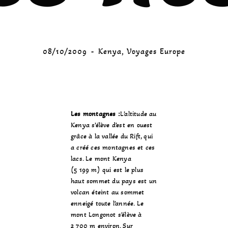
08/10/2009
Kenya
,
Voyages Europe
Les montagnes :
L’altitude au
Kenya s’élève d’est en ouest
grâce à la
vallée du Rift
, qui
a créé ces montagnes et ces
lacs. Le
mont Kenya
(5 199 m) qui est le plus
haut sommet du pays est un
volcan éteint au sommet
enneigé toute l’année. Le
mont Longonot
s’élève à
2 700 m environ. Sur