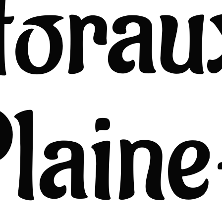
ttora
lain