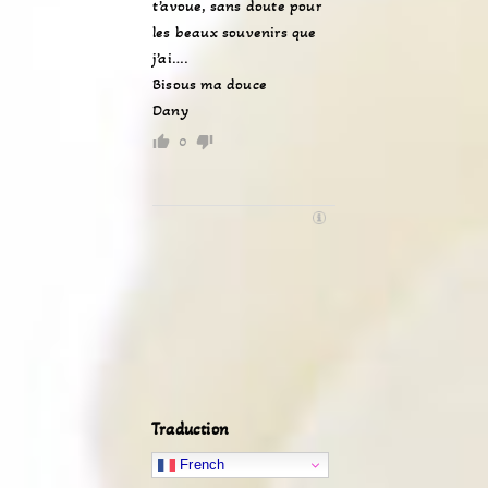
t’avoue, sans doute pour
les beaux souvenirs que
j’ai….
Bisous ma douce
Dany
0
Traduction
French