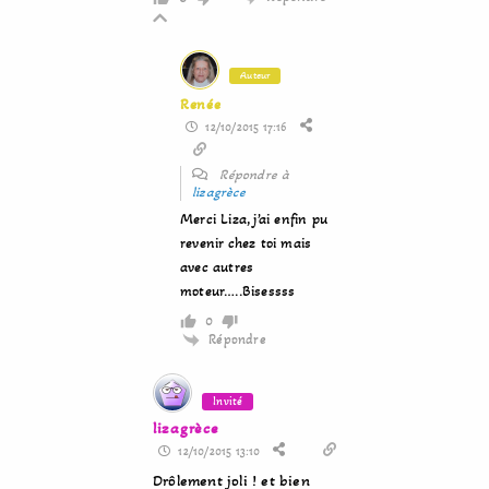
Auteur
Renée
12/10/2015 17:16
Répondre à
lizagrèce
Merci Liza, j’ai enfin pu
revenir chez toi mais
avec autres
moteur…..Bisessss
0
Répondre
Invité
lizagrèce
12/10/2015 13:10
Drôlement joli ! et bien