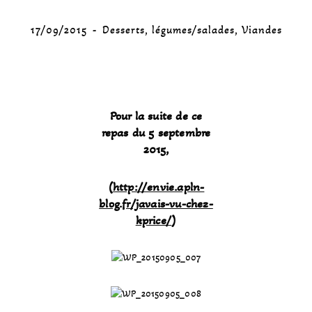
17/09/2015
Desserts
,
légumes/salades
,
Viandes
Pour la suite de ce
repas du 5 septembre
2015,
(
http://envie.apln-
blog.fr/javais-vu-chez-
kprice/
)