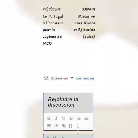
PRÉCÉDENT
SUIVANT
Le Portugal
J’avais vu
à l'honneur
chez Kprice
pour la
et Eglantine
229ème de
(suite)
MCO
S’abonner
Connexion
{}
[
+
]