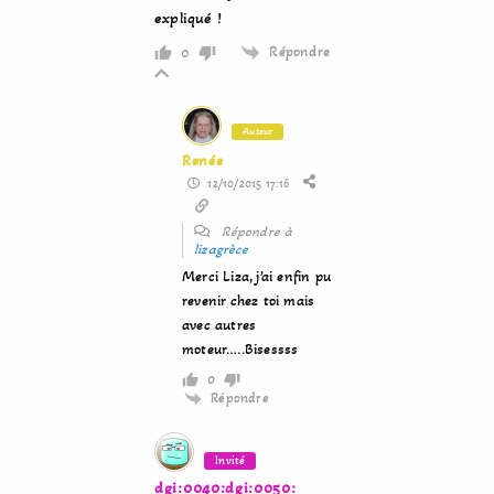
expliqué !
Répondre
0
Auteur
Renée
12/10/2015 17:16
Répondre à
lizagrèce
Merci Liza, j’ai enfin pu
revenir chez toi mais
avec autres
moteur…..Bisessss
0
Répondre
Invité
dgi:0040:dgi:0050: