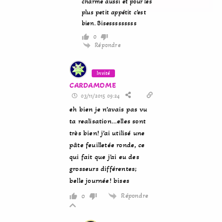
charme aussi et pour les
plus petit appétit c’est
bien. Bisesssssssss
0
Répondre
Invité
CARDAMOME
03/11/2015 09:24
eh bien je n’avais pas vu
ta realisation…elles sont
très bien! j’ai utilisé une
pâte feuilletée ronde, ce
qui fait que j’ai eu des
grosseurs différentes;
belle journée! bises
Répondre
0