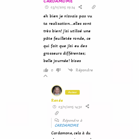
CARDAMOME
03/11/2015 09:24
eh bien je n’avais pas vu
ta realisation…elles sont
très bien! j’ai utilisé une
pâte feuilletée ronde, ce
qui fait que j’ai eu des
grosseurs différentes;
belle journée! bises
Répondre
0
Auteur
Renée
03/11/2015 14:30
Répondre à
CARDAMOME
Cardamone, cela à du