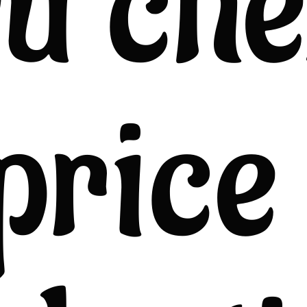
u ch
price 