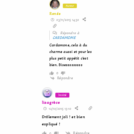
Auteur
Renée
03/11/2015 14:30
Répondre à
CARDAMOME
Cardamone, cela à du
charme aussi et pour les
plus petit appétit c’est
bien. Bisesssssssss
0
Répondre
Invité
lizagrèce
12/10/2015 13:10
Drôlement joli ! et bien
expliqué !
Répondre
0