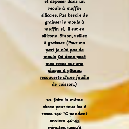
et déposer dans un
moule à m
uffin
silicone.
Pas besoin de
graisser le moule à
muffin si, il est en
silicone. Sinon, veillez
à graisser.
(Pour ma
part je n’ai pas de
moule j’ai donc posé
mes roses sur une
plaque à gâteau
recouverte d’une feuille
de cuisson.)
10. faire la même
chose pour tous les 6
roses. 190 ºC pendant
environ 40-45
minutes, jusqu’à