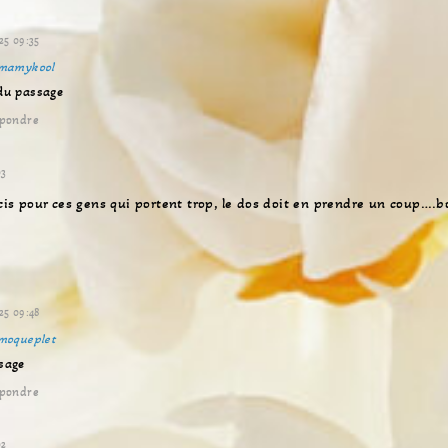
25 09:35
mamykool
du passage
pondre
03
ucis pour ces gens qui portent trop, le dos doit en prendre un coup….b
25 09:48
moqueplet
sage
pondre
02