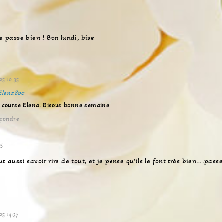
3
se passe bien ! Bon lundi, bise
25 10:35
Elena800
 course Elena. Bisous bonne semaine
pondre
25
ut aussi savoir rire de tout, et je pense qu’ils le font très bien….pass
25 14:37