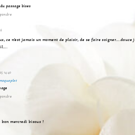
 du passage bises
pondre
26
ux, ce n’est jamais un moment de plaisir, de se faire soigner….douce 
il….
25 14:40
moqueplet
sage
pondre
6
o bon mercredi bisous !