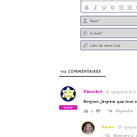
112
COMMENTAIRES
Elena800
14/02/2025 07:31
Bonjour, j’espère que tout 
Invité
Répondre
0
Renée
15/02/20
Répondre à