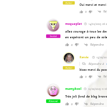
Auteur
Oui merci et merci
Ré
0
moqueplet
14/02/2025 06:
allez courage à tous les de
Invité
en espérant un peu de sole
Répondre
0
Renée
15/02/20
Répondre à
Auteur
bises merci du pas
Ré
0
mamykool
12/02/2025 11:1
Très joli fond de blog brav
Abonné
Répondre
0