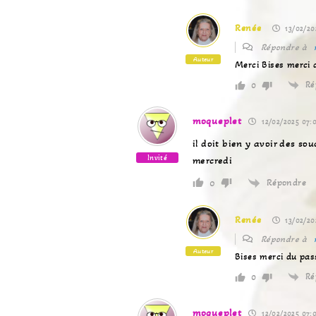
Renée
13/02/20
Répondre à
Auteur
Merci Bises merci 
Ré
0
moqueplet
12/02/2025 07:
il doit bien y avoir des so
Invité
mercredi
Répondre
0
Renée
13/02/20
Répondre à
Auteur
Bises merci du pas
Ré
0
moqueplet
12/02/2025 07: