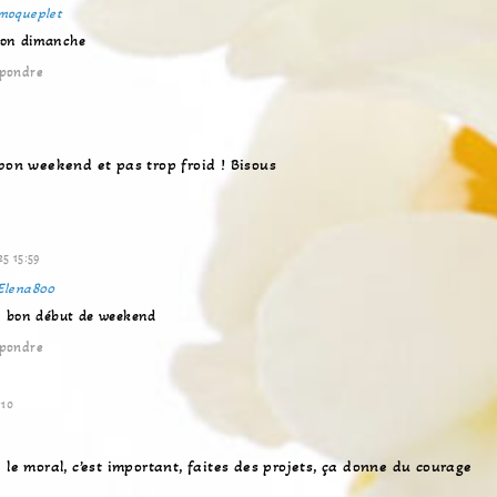
moqueplet
 bon dimanche
pondre
 bon weekend et pas trop froid ! Bisous
25 15:59
Elena800
ses bon début de weekend
pondre
:10
 le moral, c’est important, faites des projets, ça donne du courage