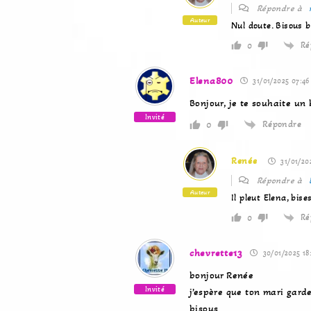
Répondre à
Auteur
Nul doute. Bisous
Ré
0
Elena800
31/01/2025 07:46
Bonjour, je te souhaite un
Invité
Répondre
0
Renée
31/01/20
Répondre à
Auteur
Il pleut Elena, bi
Ré
0
chevrette13
30/01/2025 18
bonjour Renée
Invité
j’espère que ton mari garde
bisous