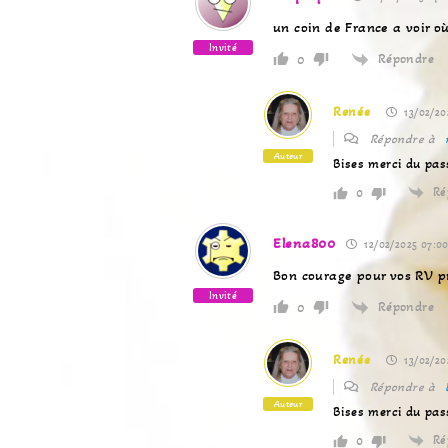
un coin de France a voir o
Invité
Répondre
0
Renée
13/02/20
Répondre à
Auteur
Bises merci du pas
Ré
0
Elena800
12/02/2025 07:0
Bon courage pour vos RV pr
Invité
Répondre
0
Renée
13/02/20
Répondre à
Auteur
Bises merci du pas
Ré
0