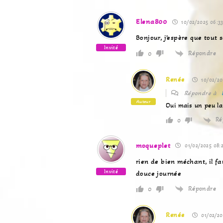
Elena800
10/02/2025 06:3
Bonjour, j’espère que tout 
Invité
Répondre
0
Renée
10/02/20
Répondre à
Auteur
Oui mais un peu la
Ré
0
moqueplet
01/02/2025 08:
rien de bien méchant, il fa
Invité
douce journée
Répondre
0
Renée
01/02/20