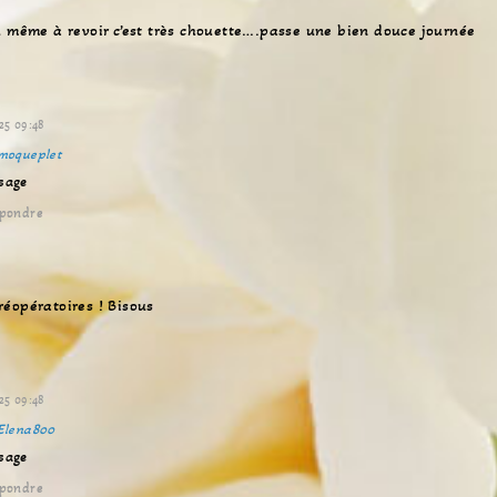
ù même à revoir c’est très chouette….passe une bien douce journée
25 09:48
moqueplet
sage
pondre
0
éopératoires ! Bisous
25 09:48
Elena800
sage
pondre