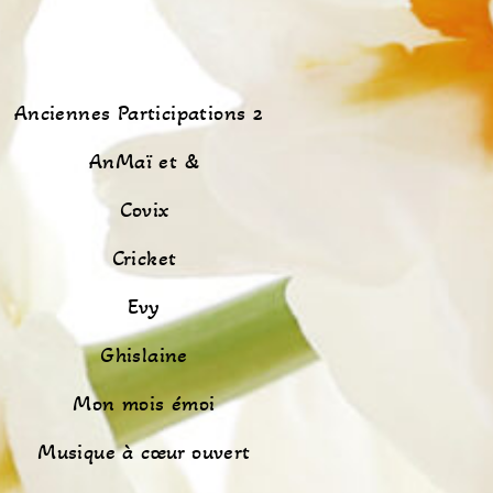
Anciennes Participations 2
AnMaï et &
Covix
Cricket
Evy
Ghislaine
Mon mois émoi
Musique à cœur ouvert