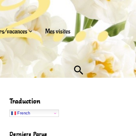
urs/vacances
Mes visites
Traduction
French
Derniers Parus