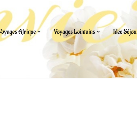
Voyages Afrique
Voyages Lointains
Idée Séjo