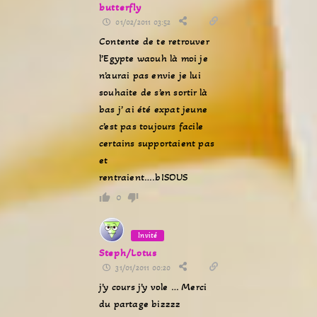
butterfly
01/02/2011 03:52
Contente de te retrouver
l’Egypte waouh là moi je
n’aurai pas envie je lui
souhaite de s’en sortir là
bas j’ ai été expat jeune
c’est pas toujours facile
certains supportaient pas
et
rentraient….bISOUS
0
Invité
Steph/Lotus
31/01/2011 00:20
j’y cours j’y vole … Merci
du partage bizzzz