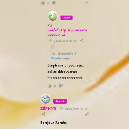
0
Invité
<a
href="http://www.erra
nces-ici-a
31/01/2011 00:20
Répondre à
Steph/Lotus
Steph merci pour eux,
belles découvertes
bizzzzzzzzzzzzzzzzzz
0
Invité
ZÉPHYR
01/02/2011 03:51
Bonjour Renée,