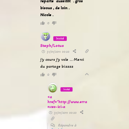
reparte aussitôt . gros
bisous , de loin .
Nicole .
0
Invité
Steph/Lotus
31/01/2011 00:20
j’y cours j’y vole … Merci
du partage bizzzz
0
Invité
<a
href="http://www.erra
nces-ici-a
31/01/2011 00:20
Répondre à