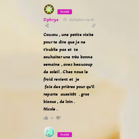
Invité
Ophrys
01/02/2011 04:00
Coucou , une petite visite
pour te dire que je ne
t’oublie pas et te
souhaiter une très bonne
semaine , avec beaucoup
de soleil . Chez nous le
froid revient et je
fais des prières pour qu’il
reparte aussitôt . gros
bisous , de loin .
Nicole .
0
Invité