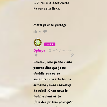
… J’irai à la découverte
de ces deux liens.
Merci pour ce partage
0
Invité
Ophrys
01/02/2011 04:00
Coucou , une petite visite
pour te dire que je ne
t’oublie pas et te
souhaiter une très bonne
semaine , avec beaucoup
de soleil . Chez nous le
froid revient et je
fais des prières pour qu’il