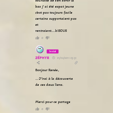
souhaite de s’en sortir là
bas j’ ai été expat jeune
c’est pas toujours facile
certains supportaient pas
et
rentraient….bISOUS
0
Invité
ZÉPHYR
01/02/2011 03:51
Bonjour Renée,
… J’irai à la découverte
de ces deux liens.
Merci pour ce partage
0