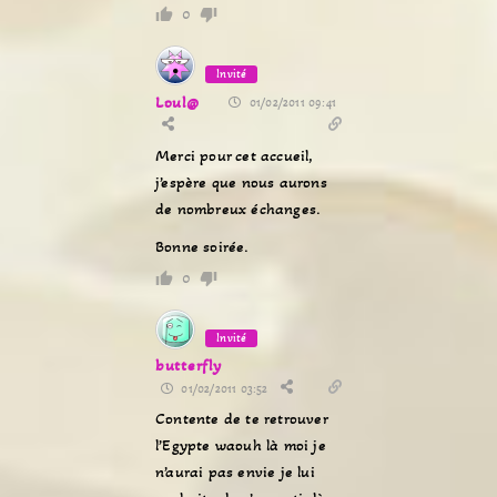
0
Invité
Loul@
01/02/2011 09:41
Merci pour cet accueil,
j’espère que nous aurons
de nombreux échanges.
Bonne soirée.
0
Invité
butterfly
01/02/2011 03:52
Contente de te retrouver
l’Egypte waouh là moi je
n’aurai pas envie je lui