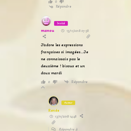
0
Répondre
Invité
manou
13/11/2018 07:58
J’adore les expressions
françaises si imagées…Je
ne connaissais pas le
deuxième ! bisous et un
doux mardi
Répondre
0
Auteur
Renée
13/11/2018 14:48
Répondre à