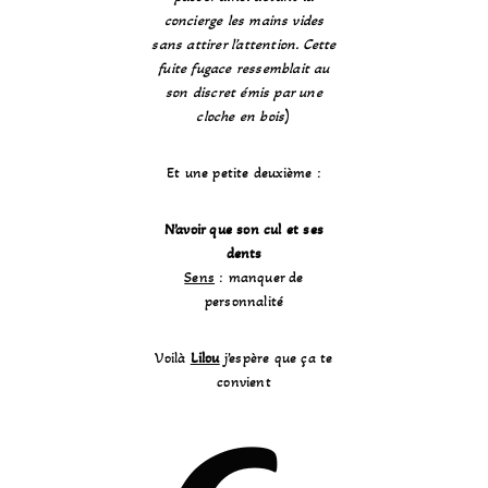
concierge les mains vides
sans attirer l’attention. Cette
fuite fugace ressemblait au
son discret émis par une
cloche en bois
)
Et une petite deuxième :
N’avoir que son cul et ses
dents
Sens
: manquer de
personnalité
Voilà
Lilou
j’espère que ça te
convient