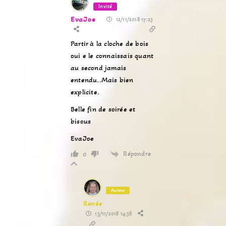
Invité
EvaJoe
12/11/2018 17:23
Partir à la cloche de bois
oui e le connaissais quant
au second jamais
entendu..Mais bien
explicite.
Belle fin de soirée et
bisous
EvaJoe
Répondre
0
Auteur
Renée
13/11/2018 14:38