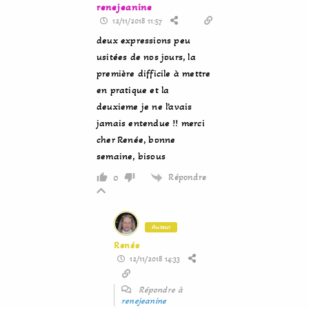
renejeanine
12/11/2018 11:57
deux expressions peu
usitées de nos jours, la
première difficile à mettre
en pratique et la
deuxieme je ne l’avais
jamais entendue !! merci
cher Renée, bonne
semaine, bisous
Répondre
0
Auteur
Renée
12/11/2018 14:33
Répondre à
renejeanine