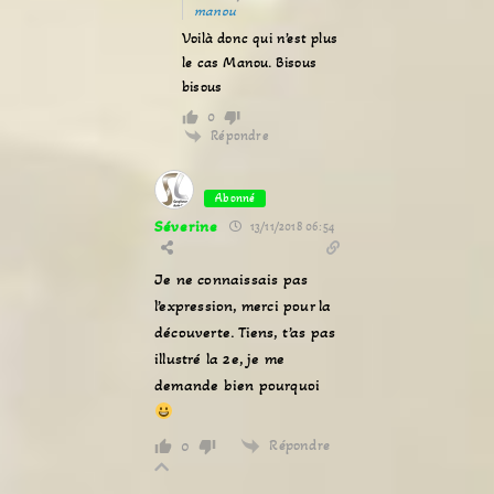
manou
Voilà donc qui n’est plus
le cas Manou. Bisous
bisous
0
Répondre
Abonné
Séverine
13/11/2018 06:54
Je ne connaissais pas
l’expression, merci pour la
découverte. Tiens, t’as pas
illustré la 2e, je me
demande bien pourquoi
Répondre
0