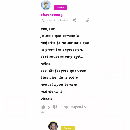
Invité
chevrette13
12/11/2018 16:00
bonjour
je crois que comme la
majorité je ne connais que
la première expression,
c’est souvent employé…
hélas
ceci dit j’espère que vous
êtes bien dans votre
nouvel appartement
maintenant
bisous
Répondre
0
Auteur