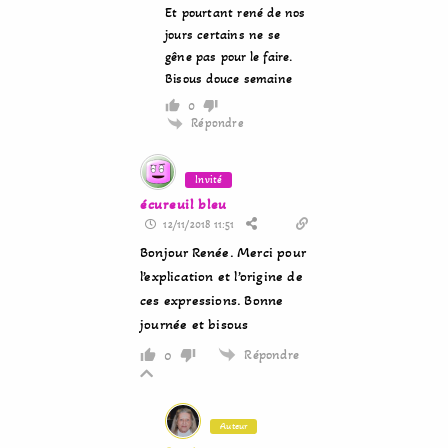
Et pourtant rené de nos
jours certains ne se
gêne pas pour le faire.
Bisous douce semaine
0
Répondre
Invité
écureuil bleu
12/11/2018 11:51
Bonjour Renée. Merci pour
l’explication et l’origine de
ces expressions. Bonne
journée et bisous
Répondre
0
Auteur