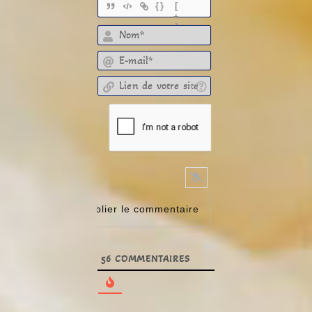
{}
[
+
]
E-mail*
Lien de votre site
56
COMMENTAIRES