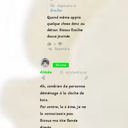
Répondre à
EvaJoe
Quand même appris
quelque chose donc au
détour. Bisous EvaJoe
douce journée
0
Répondre
Abonné
Aimée
12/11/2018 17:03
Ah, combien de personne
déménage à la cloche de
bois.
Par contre, la 2 ème, je ne
la connaissais pas.
Bisous ma tite Renée
Aimée