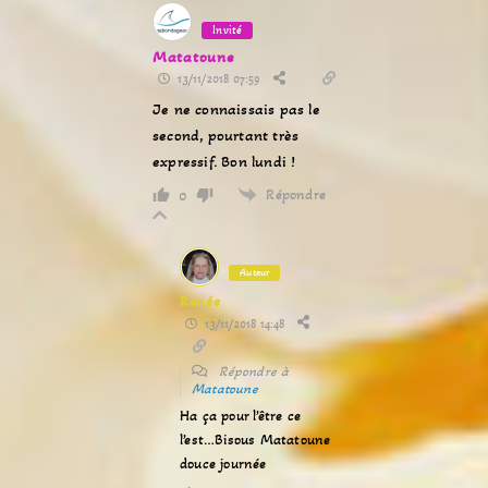
Invité
Matatoune
13/11/2018 07:59
Je ne connaissais pas le
second, pourtant très
expressif. Bon lundi !
Répondre
0
Auteur
Renée
13/11/2018 14:48
Répondre à
Matatoune
Ha ça pour l’être ce
l’est…Bisous Matatoune
douce journée