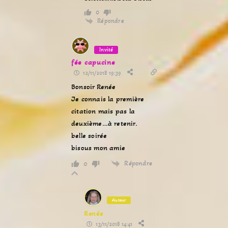
0
Répondre
Invité
fée capucine
12/11/2018 19:39
Bonsoir Renée
Je connais la première
citation mais pas la
deuxième…à retenir.
belle soirée
bisous mon amie
Répondre
0
Auteur
Renée
13/11/2018 14:41