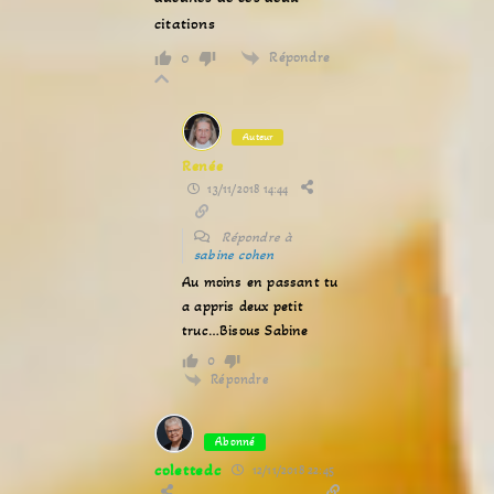
citations
Répondre
0
Auteur
Renée
13/11/2018 14:44
Répondre à
sabine cohen
Au moins en passant tu
a appris deux petit
truc…Bisous Sabine
0
Répondre
Abonné
colettedc
12/11/2018 22:45