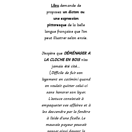
Lilou
demande de
proposez
un dicton ou
une
expression
pittoresque
de la belle
langue française que l’on
peut illustrer selon envie.
J’espère que
DÉMÉNAGER A
LA CLOCHE EN BOIS
n’as
jamais été cité…
(
Difficile de fuir son
logement en catimini quand
on voulait quitter celui-ci
sans honorer son loyer.
L’astuce consistait à
empaqueter ses affaires et à
les descendre par la fenêtre
à l’aide d’une ficelle. Le
mauvais payeur pouvait
passer ainsi devant la