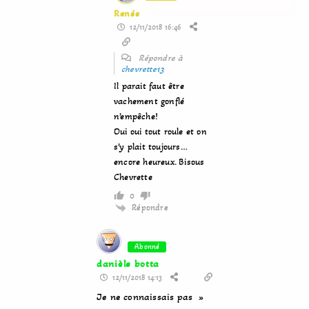
Renée
12/11/2018 16:46
Répondre à
chevrette13
Il parait faut être
vachement gonflé
n’empêche!
Oui oui tout roule et on
s’y plait toujours…
encore heureux. Bisous
Chevrette
0
Répondre
Abonné
danièle botta
12/11/2018 14:13
Je ne connaissais pas »