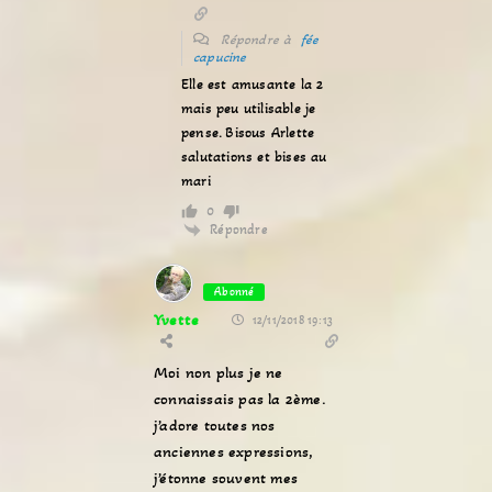
Répondre à
fée
capucine
Elle est amusante la 2
mais peu utilisable je
pense. Bisous Arlette
salutations et bises au
mari
0
Répondre
Abonné
Yvette
12/11/2018 19:13
Moi non plus je ne
connaissais pas la 2ème.
j’adore toutes nos
anciennes expressions,
j’étonne souvent mes