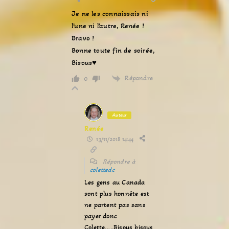
Je ne les connaissais ni
l’une ni l’autre, Renée !
Bravo !
Bonne toute fin de soirée,
Bisous♥
Répondre
0
Auteur
Renée
13/11/2018 14:44
Répondre à
colettedc
Les gens au Canada
sont plus honnête est
ne partent pas sans
payer donc
Colette…..Bisous bisous