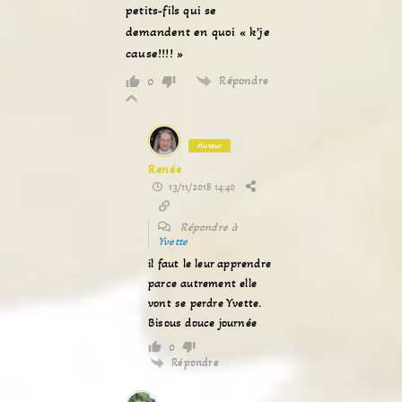
petits-fils qui se
demandent en quoi « k’je
cause!!!! »
Répondre
0
Auteur
Renée
13/11/2018 14:40
Répondre à
Yvette
il faut le leur apprendre
parce autrement elle
vont se perdre Yvette.
Bisous douce journée
0
Répondre