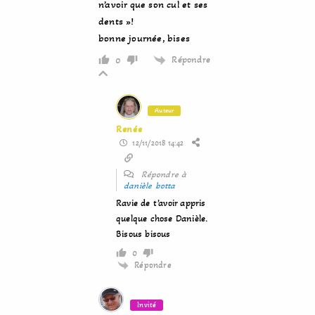
n’avoir que son cul et ses
dents »!
bonne journée, bises
Répondre
0
Auteur
Renée
12/11/2018 14:42
Répondre à
danièle botta
Ravie de t’avoir appris
quelque chose Danièle.
Bisous bisous
0
Répondre
Invité