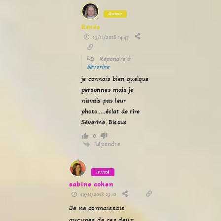
Auteur
Renée
13/11/2018 14:47
Répondre à
Séverine
je connais bien quelque
personnes mais je
n’avais pas leur
photo…..éclat de rire
Séverine. Bisous
0
Répondre
Invité
sabine cohen
12/11/2018 23:12
Je ne connaissais
aucunes de ces deux