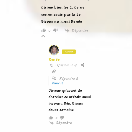
J’aime bien les 2. Je ne
connaissais pas la 2e
Bisous du lundi Renée
Répondre
0
Auteur
Renée
12/11/2018 16:46
Répondre à
Kimcat
J’avoue qu’avant de
chercher ce m’était aussi
inconnu Béa. Bisous
douce semaine
0
Répondre