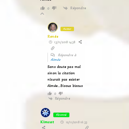
Répondre
0
Auteur
Renée
13/11/2018 14:38
Répondre à
Aimée
Sans doute pas mal
sinon la citation
n’aurait pas exister
Aimée…Bisous bisous
0
Répondre
Abonné
Kimcat
12/11/2018 16:33