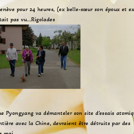
enève pour 24 heures, (ex belle-sœur son époux et ex
était pas vu…Rigolades
ue Pyongyang va démanteler son site d’essais atomi
ontière avec la Chine, devraient être détruits par des
de mai