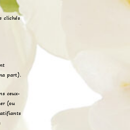
e clichés
nt
ma part).
ans ceux-
er (ou
atifiants
s