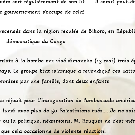
vière sort régulièrement de son lit…….Il serait peut-ê
le gouvernement s’occupe de cela!
recensés dans la région reculée de Bikoro, en Républ
démocratique du Congo
entats à la bombe ont visé dimanche (13 mai) trois ég
pays. Le groupe Etat islamique a revendiqué ces «att
mmises par une famille, dont deux enfants
se réjouit pour
L’inauguration de l’ambassade améric
lundi avec plus de 50 Palestiniens tués…..Je ne sais
e ou la politique, néanmoins, M. Rouquin ne c’est m
 que cela occasionne de violente réaction.