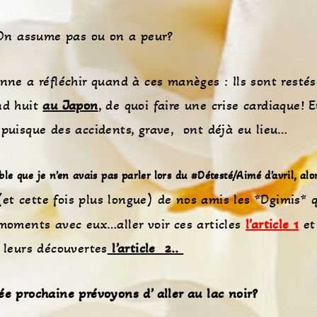
On assume pas ou on a peur?
ne a réfléchir quand à ces manèges : Ils sont restés
nd huit
au Japon
, de quoi faire une crise cardiaque! E
s puisque des accidents, grave, ont déjà eu lieu…
e que je n’en avais pas parler lors du #Détesté/Aimé d’avril, alors
 (et cette fois plus longue) de nos amis les *Dgimis* 
moments avec eux…aller voir ces articles
l’article 1
et
 leurs découvertes
l’article 2..
ée prochaine prévoyons d’ aller au lac noir?