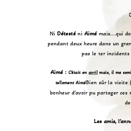
Ni
Détesté
ni
Aimé
mais….qui don
pendant deux heure dans un gra
pas le 1er incident
Aimé :
C’était en
avril
mais, il me sembl
Bien sûr la visite
tellement Aimé
bonheur d’avoir pu partager ces 
de
Les amis, l’ann