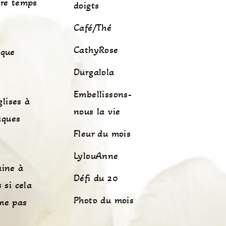
tre temps
doigts
Café/Thé
CathyRose
ique
Durgalola
Embellissons-
lises à
nous la vie
aques
Fleur du mois
LylouAnne
aine à
Défi du 20
 si cela
Photo du mois
ême pas