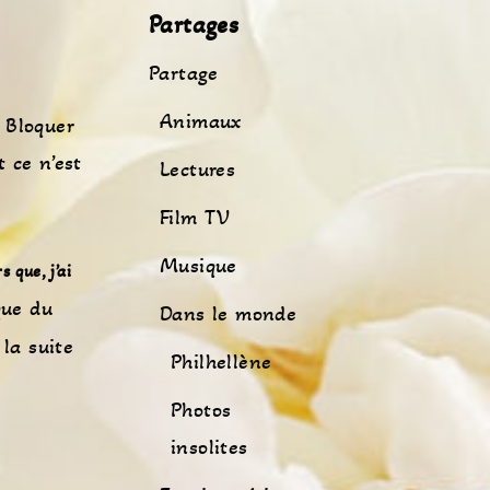
Partages
Partage
Animaux
 Bloquer
t ce n’est
Lectures
Film TV
Musique
 que, j’ai
que du
Dans le monde
 la suite
Philhellène
Photos
insolites