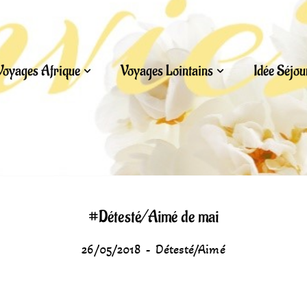
Voyages Afrique
Voyages Lointains
Idée Séjo
#Détesté/Aimé de mai
26/05/2018
Détesté/Aimé