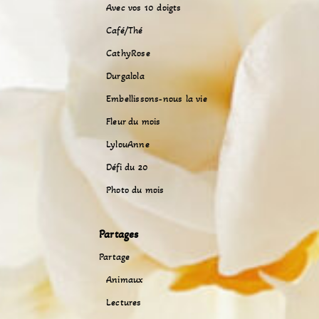
Avec vos 10 doigts
Café/Thé
CathyRose
Durgalola
Embellissons-nous la vie
Fleur du mois
LylouAnne
Défi du 20
Photo du mois
Partages
Partage
Animaux
Lectures