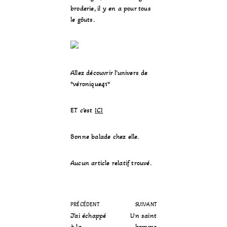
broderie, il y en a pour tous
le gôuts.
Allez découvrir l’univers de
*véronique41*
ET c’est
ICI
Bonne balade chez elle.
Aucun article relatif trouvé.
PRÉCÉDENT
SUIVANT
J’ai échappé
Un saint
à la
homme