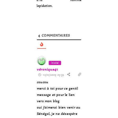
lapidation.
4
COMMENTAIRES
Invité
véronique41
10/11/2009 07:39
coucou
merci à toi pour ce gentil
message et pour le lien
vers mon blog
oui j’aimerai bien venir au
Sénégal, je ne désespére