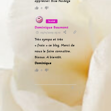
apprécier. Bise Nadège
0
Invité
Dominique Baumont
09/11/2009 05:10
Très sympa et très
« frais » ce blog. Merci de
nous le faire connaître.
Bisous. A bientôt.
Dominique
0