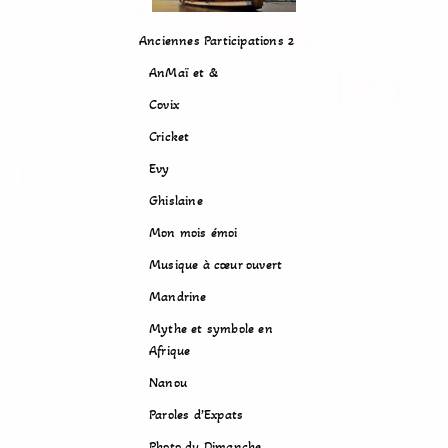
Anciennes Participations 2
AnMaï et &
Covix
Cricket
Evy
Ghislaine
Mon mois émoi
Musique à cœur ouvert
Mandrine
Mythe et symbole en
Afrique
Nanou
Paroles d’Expats
Photo du Dimanche