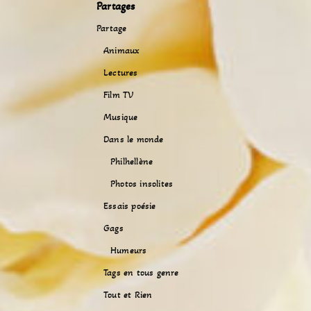
Partages
Partage
Animaux
Lectures
Film TV
Musique
Dans le monde
Philhellène
Photos insolites
Essais poésie
Gags
Humeurs
Tags en tous genre
Tout et Rien