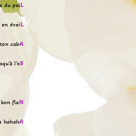
s du poi
L
s en évei
L
ton cab
A
squ’à l’o
S
 bon fla
N
es hahah
A