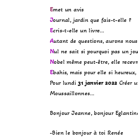
E
met un avis
J
ournal, jardin que fais-t-elle ?
E
cris-t-elle un livre…
A
utant de questions, aurons nous
N
ul ne sait si pourquoi pas un jo
N
obel même peut-être, elle recev
E
bahis, mais pour elle si heureux,
Pour lundi
31 janvier 2022
Créer u
Moussaillonnes…
Bonjour Jeanne, bonjour Eglantin
-Bien le bonjour à toi Renée