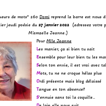
queurs de mots* 260
Domi
reprend la barre est nous di
ier jeudi poésie du
27 janvier 2022
(adressez votre 
M’amzelle Jeanne.)
Pour
Mlle Jeanne
L
es manier, ça si bien tu sait
E
nsemble pour leur bien tu les ma
S
elon ton envie, il est vrai avec ta
M
ots, tu ne ne croque hélas plus
O
rdi présente mais blog délaissé
T
angue en ton absence?
S
‘ennuie sans toi la coquille..
D
e loin elle nous suit