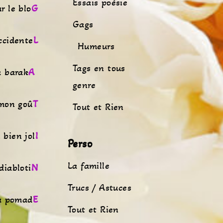
Essais poésie
r le blo
G
Gags
ccidente
L
Humeurs
Tags en tous
a barak
A
genre
 mon goû
T
Tout et Rien
 bien jol
I
Perso
La famille
diabloti
N
Trucs / Astuces
la pomad
E
Tout et Rien