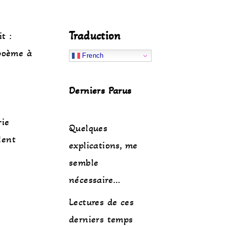
Traduction
t :
poème à
French
Derniers Parus
rie
Quelques
lent
explications, me
semble
nécessaire…
Lectures de ces
derniers temps