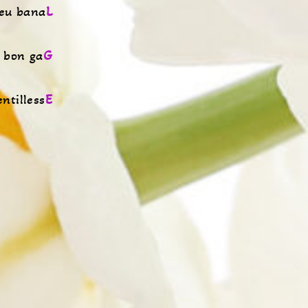
peu bana
L
 bon ga
G
ntilless
E