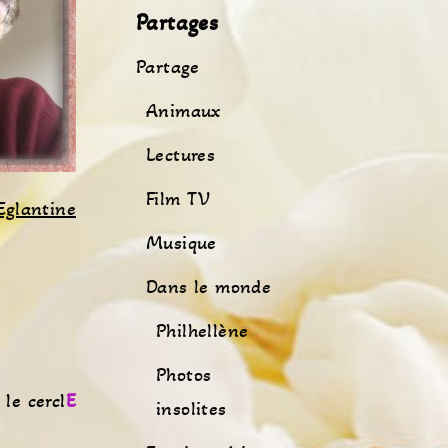
Partages
Partage
Animaux
Lectures
Film TV
Eglantine
Musique
Dans le monde
Philhellène
Photos
 le cercl
E
insolites