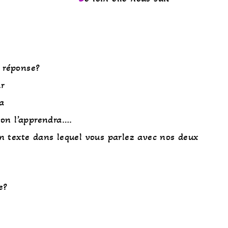
 réponse?
ur
ra
 on l’apprendra….
n texte dans lequel vous parlez avec nos deux
e?