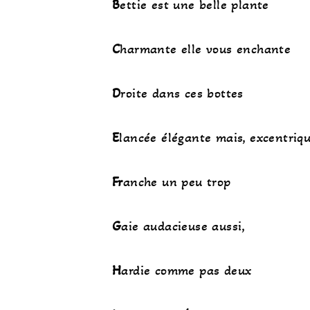
B
ettie est une belle plante
C
harmante elle vous enchante
D
roite dans ces bottes
E
lancée élégante mais, excentriq
Fr
anche un peu trop
G
aie audacieuse aussi,
H
ardie comme pas deux