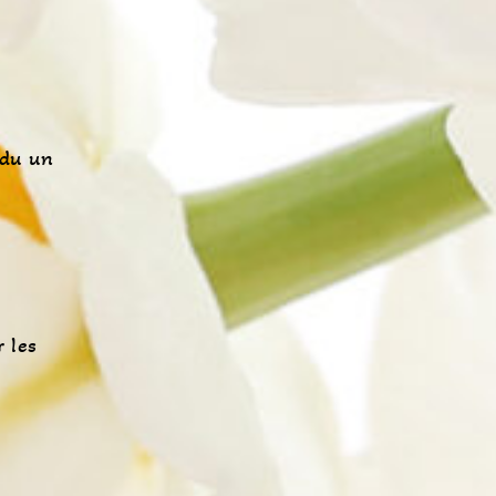
ndu un
 les