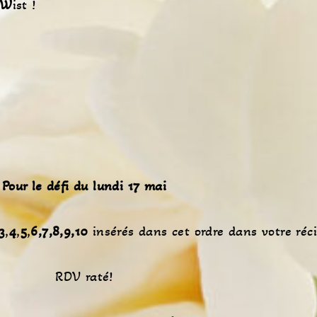
W
ist !
Pour le défi du lundi 17 mai
3
,
4
,
5
,
6,7,8,9,10
insérés dans cet ordre dans votre réci
RDV raté!