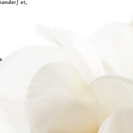
mander) et,
s