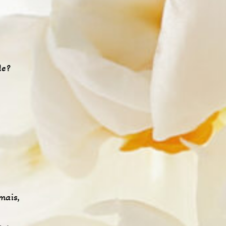
le?
mais,