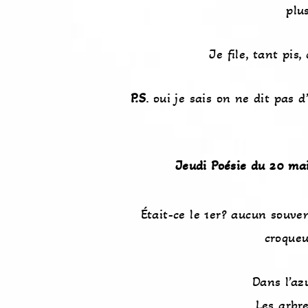
plu
Je file, tant pis
P.S
. oui je sais on ne dit pas
Jeudi Poésie du 20 ma
Était-ce le 1er? aucun souve
croque
Dans l’azu
Les arbr