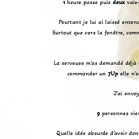
1
heure passe puis
deux
vais-
Pourtant je lui ai laissé ente
Surtout que vers la fenêtre, comm
La serveuse m’as demandé déjà
commander un
7Up
elle n’
J’ai envo
9
personnes vien
Quelle idée absurde d’avoir d