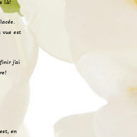
s là!
lacée.
a vue est
inir j’ai
re!
est, en