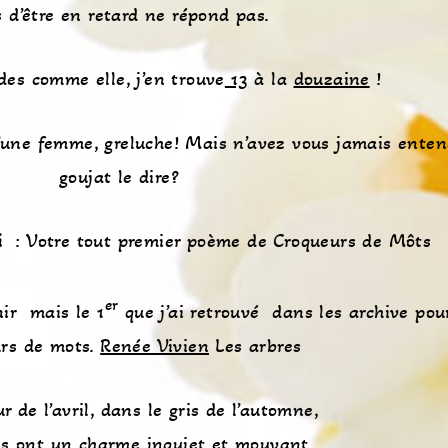
s d’être en retard ne répond pas.
, des comme elle, j’en trouve
13
à la
douzaine
!
 d’une femme, greluche! Mais n’avez vous jamais ente
goujat le dire?
i
: Votre tout premier poème de Croqueurs de Môts
er
nir mais le 1
que j’ai retrouvé dans les archive pour
urs de mots.
Renée Vivien
Les arbres
r de l’avril, dans le gris de l’automne,
es ont un charme inquiet et mouvant.