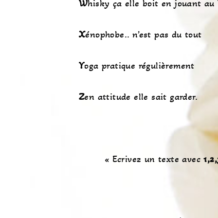
W
hisky ça elle boit en jouant au
X
énophobe.. n’est pas du tout
Y
oga pratique régulièrement
Z
en attitude elle sait garder.
« Ecrivez un texte avec
1,2,