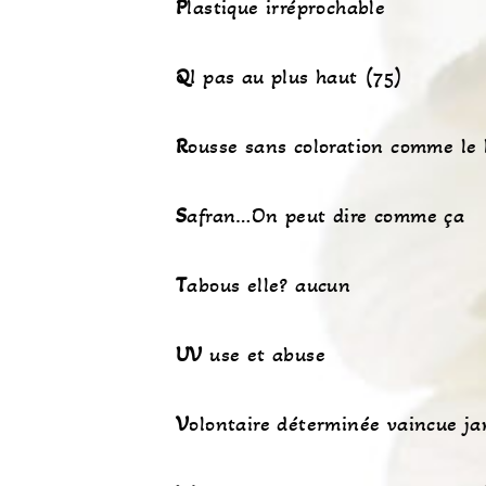
P
lastique irréprochable
Q
I pas au plus haut (75)
R
ousse sans coloration comme le 
S
afran…On peut dire comme ça
T
abous elle? aucun
UV
use et abuse
V
olontaire déterminée vaincue ja