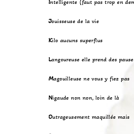
I
ntelligente (faut pas trop en de
J
ouisseuse de la vie
K
ilo aucuns superflus
L
angoureuse elle prend des pause
M
agouilleuse ne vous y fiez pas
N
igaude non non, loin de là
O
utrageusement maquillée mais