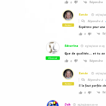
Répondre
0
Renée
06/02/20
Répondre à
Auteur
Espérons pour une f
Ré
0
Séverine
05/02/2020 21:25
Que de qualités…. et tu as 
Abonné
Répondre
0
Renée
06/02/20
Répondre à
Auteur
Il le faut parfois c
Ré
0
Jak
05/02/2020 20:10