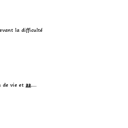
vant la difficulté
n de vie et
22
….