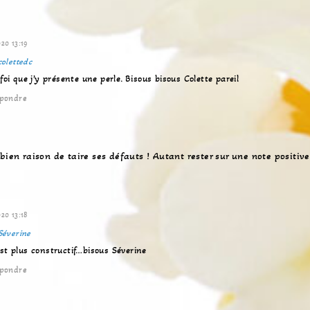
20 13:19
colettedc
oi que j’y présente une perle. Bisous bisous Colette pareil
pondre
bien raison de taire ses défauts ! Autant rester sur une note positive
20 13:18
Séverine
’est plus constructif…bisous Séverine
pondre