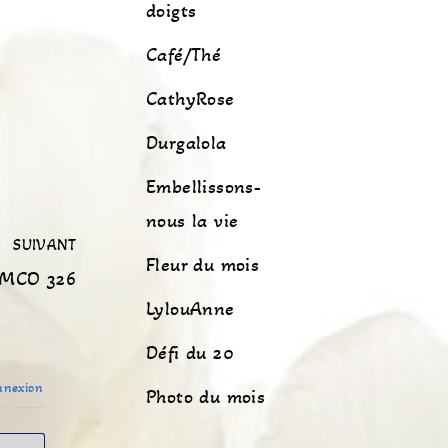
doigts
Café/Thé
CathyRose
Durgalola
Embellissons-
nous la vie
SUIVANT
Fleur du mois
MCO 326
LylouAnne
Défi du 20
nexion
Photo du mois