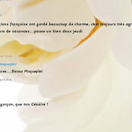
21
égions française ont gardé beaucoup de charme, c’est toujours très ag
jours de vacances….passe un bien doux jeudi
20 13:20
moqueplet
nces…..Bisous Moqueplet
pondre
0
 garçon, que ton Césaire !