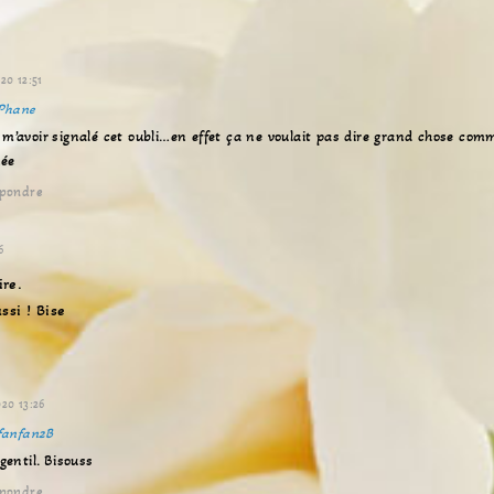
t
e
20 12:51
Phane
m’avoir signalé cet oubli…en effet ça ne voulait pas dire grand chose com
née
pondre
6
re.
ssi ! Bise
20 13:26
fanfan2B
gentil. Bisouss
pondre