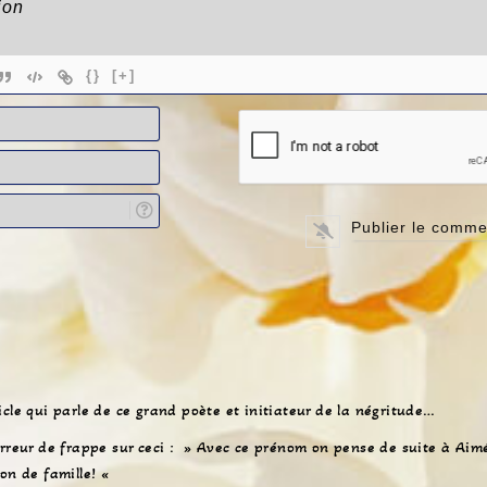
{}
[+]
N
o
E
m
-
*
L
m
i
a
e
i
n
l
d
*
e
v
o
t
r
cle qui parle de ce grand poète et initiateur de la négritude…
e
erreur de frappe sur ceci : » Avec ce prénom on pense de suite à Aim
s
son de famille! «
i