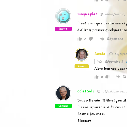
moqueplet
06/02/2020 07:
il est vrai que certaines r
Invité
d’aller y passer quelques 
Répondre
0
Renée
06/02/20
Répondre à
Auteur
Alors bonnes vaca
Ré
0
colettedc
06/02/2020 02:2
Bravo Renée !!! Quel gentil
Abonné
Il sera apprécié à la cour !
Bonne journée,
Bisous♥