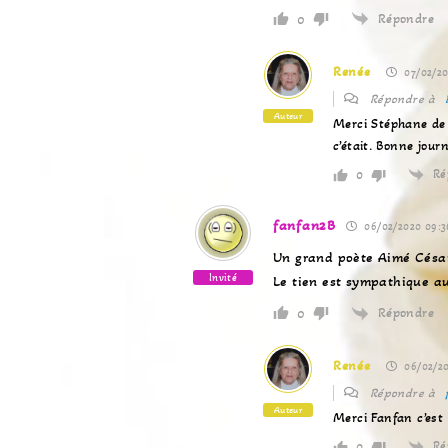
Répondre
0
Renée
07/02/20
Répondre à
Auteur
Merci Stéphane de 
c’était. Bonne jour
Ré
0
fanfan2B
06/02/2020 09:3
Un grand poète Aimé Césai
Invité
Le tien est sympathique au
Répondre
0
Renée
06/02/20
Répondre à
Auteur
Merci Fanfan c’est 
Ré
0