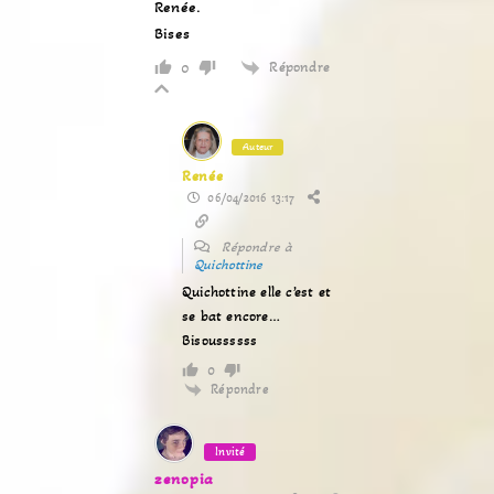
Renée.
Bises
Répondre
0
Auteur
Renée
06/04/2016 13:17
Répondre à
Quichottine
Quichottine elle c’est et
se bat encore…
Bisoussssss
0
Répondre
Invité
zenopia