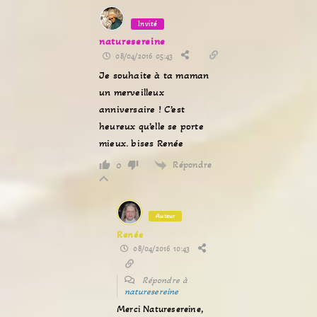
Invité
naturesereine
08/04/2016 05:43
Je souhaite à ta maman
un merveilleux
anniversaire ! C’est
heureux qu’elle se porte
mieux. bises Renée
Répondre
0
Auteur
Renée
08/04/2016 10:43
Répondre à
naturesereine
Merci Naturesereine,