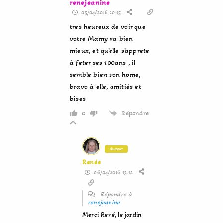
renejeanine
05/04/2016 20:15
tres heureux de voir que
votre Mamy va bien
mieux, et qu’elle s’apprete
à feter ses 100ans , il
semble bien son home,
bravo à elle, amitiés et
bises
Répondre
0
Auteur
Renée
06/04/2016 13:12
Répondre à
renejeanine
Merci René, le jardin