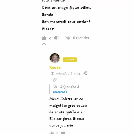
C’est un magnifique billet,
Renée !
Bon mercredi tout entier !
Bises♥
Répondre
0
Auteur
Renée
06/04/2016 13:14
Répondre à
colettedc
Merci Colette, et ce
malgré les gros soucis
de santé qu’elle a eu.
Elle est forte. Bisous
douce journée
0