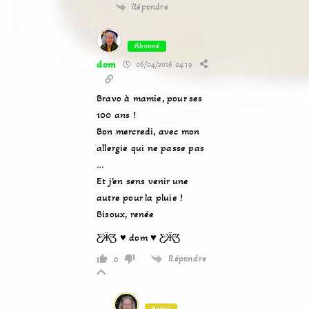
Répondre
Abonné
dom
06/04/2016 04:19
Bravo à mamie, pour ses
100 ans !
Bon mercredi, avec mon
allergie qui ne passe pas
…
Et j’en sens venir une
autre pour la pluie !
Bisoux, renée
Ƹ̵̡Ӝ̵̨̄Ʒ ♥ dom ♥ Ƹ̵̡Ӝ̵̨̄Ʒ
Répondre
0
Auteur