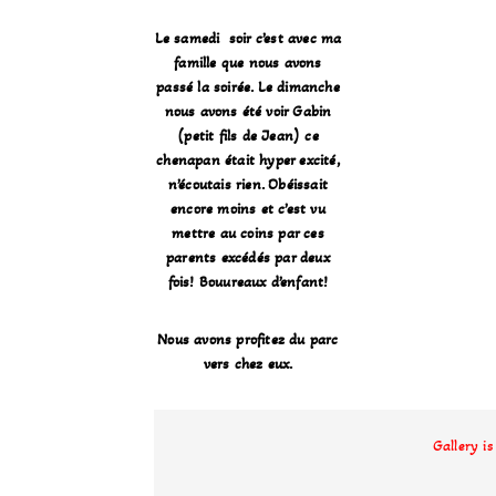
Le samedi soir c’est avec ma
famille que nous avons
passé la soirée. Le dimanche
nous avons été voir Gabin
(petit fils de Jean) ce
chenapan était hyper excité,
n’écoutais rien. Obéissait
encore moins et c’est vu
mettre au coins par ces
parents excédés par deux
fois! Bouureaux d’enfant!
Nous avons profitez du parc
vers chez eux.
Gallery i