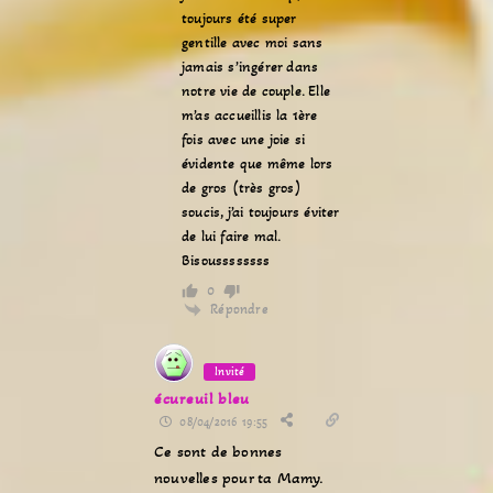
toujours été super
gentille avec moi sans
jamais s’ingérer dans
notre vie de couple. Elle
m’as accueillis la 1ère
fois avec une joie si
évidente que même lors
de gros (très gros)
soucis, j’ai toujours éviter
de lui faire mal.
Bisoussssssss
0
Répondre
Invité
écureuil bleu
08/04/2016 19:55
Ce sont de bonnes
nouvelles pour ta Mamy.