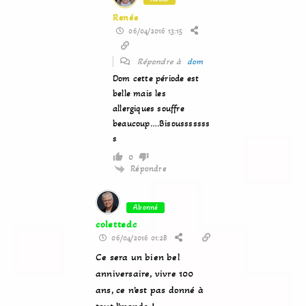
Renée
06/04/2016 13:15
Répondre à
dom
Dom cette période est
belle mais les
allergiques souffre
beaucoup….Bisousssssss
s
0
Répondre
Abonné
colettedc
06/04/2016 01:28
Ce sera un bien bel
anniversaire, vivre 100
ans, ce n’est pas donné à
tout l’monde !