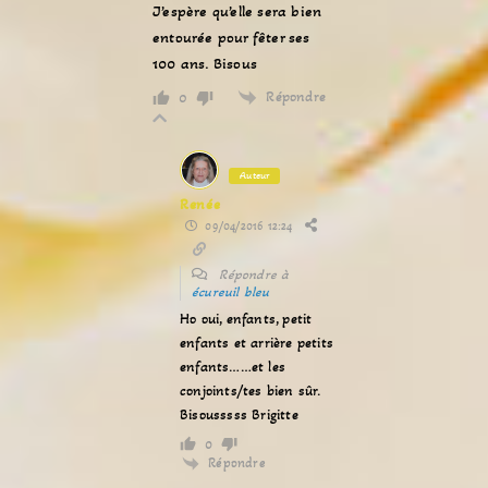
J’espère qu’elle sera bien
entourée pour fêter ses
100 ans. Bisous
Répondre
0
Auteur
Renée
09/04/2016 12:24
Répondre à
écureuil bleu
Ho oui, enfants, petit
enfants et arrière petits
enfants……et les
conjoints/tes bien sûr.
Bisousssss Brigitte
0
Répondre