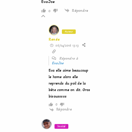
EvaJoe
Répondre
0
Auteur
Renée
06/04/2016 13:13
Répondre à
EvaJoe
Eva elle aime beaucoup
le home alors elle
reprends du poil de la
bête comme on dit. Gros
bisousssss
0
Répondre
Invité