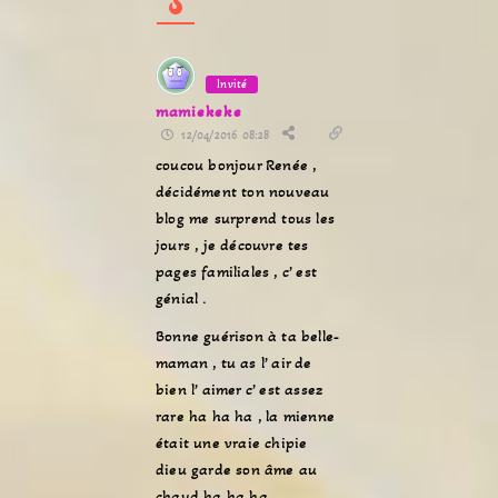
Invité
mamiekeke
12/04/2016 08:28
coucou bonjour Renée ,
décidément ton nouveau
blog me surprend tous les
jours , je découvre tes
pages familiales , c’ est
génial .
Bonne guérison à ta belle-
maman , tu as l’ air de
bien l’ aimer c’ est assez
rare ha ha ha , la mienne
était une vraie chipie
dieu garde son âme au
chaud ha ha ha .