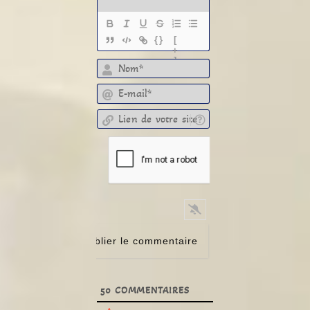
{}
[
+
]
E-mail*
Lien de votre site
50
COMMENTAIRES