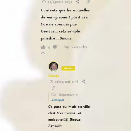
06/04/2016 06:30
Contente que les nouvelles
de mamy soient positives
! Je ne connais pas
Genève… cela semble
paisible… Bisous
Répondre
0
Auteur
Renée
06/04/2016 13:16
Répondre à
zenopia
Ce parc oui mais en ville
c’est très animé…et
embouteillé! Bisous
Zenopia