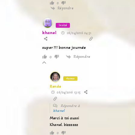
0
Répondre
Invité
khanel
06/04/2016 04:51
super !!! bonne journée
Répondre
0
Auteur
Renée
06/04/2016 13:15
Répondre à
khanel
Merci à toi aussi
Khanel. bizzzzzz
0