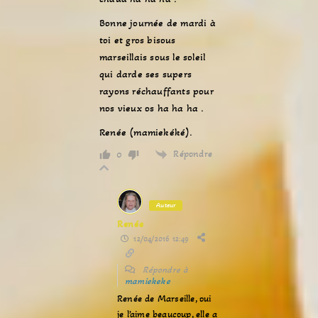
Bonne journée de mardi à
toi et gros bisous
marseillais sous le soleil
qui darde ses supers
rayons réchauffants pour
nos vieux os ha ha ha .
Renée (mamiekéké).
Répondre
0
Auteur
Renée
12/04/2016 12:49
Répondre à
mamiekeke
Renée de Marseille, oui
je l’aime beaucoup, elle a