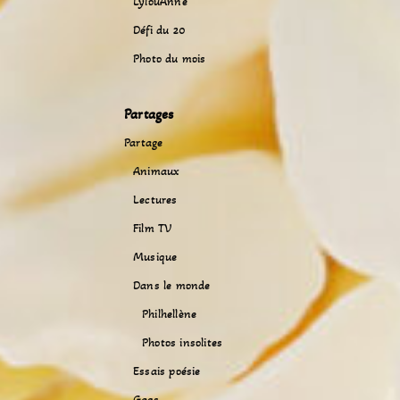
LylouAnne
Défi du 20
Photo du mois
Partages
Partage
Animaux
Lectures
Film TV
Musique
Dans le monde
Philhellène
Photos insolites
Essais poésie
Gags