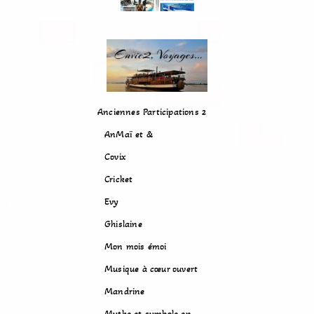
Anciennes Participations 2
AnMaï et &
Covix
Cricket
Evy
Ghislaine
Mon mois émoi
Musique à cœur ouvert
Mandrine
Mythe et symbole en