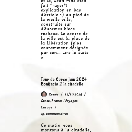
Et là, Jean m’as bien
fait *rager*!
explication en bas
d’article 1) au pied de
la vieille ville,
construite sur
d’énormes blocs
rocheux. Le centre de
la ville est la place de
la Libération (plus
couramment désignée
par son…
Lire la suite
»
Tour de Corse Juin 2024
Bonifacio 2 la citadelle
Renée
12/11/2024
Corse
,
France
,
Voyages
Europe
44 commentaires
Ce matin nous
montons à la citadelle,