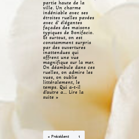
partie haute de la
ville. Un charme
indéniable avec ses
étroites ruelles pavées
avec d’ élégantes
façades des maisons
typiques de Bonifacio.
Et surtout, on est
constamment surpris
par des ouvertures
inattendues qui
offrent une vue
magnifique sur la mer.
On déambule dans ces
ruelles, on admire les
vues, on oublie
littéralement, le
temps. Qui a-t-il
d’autre a…
Lire la
suite »
« Précédent
1