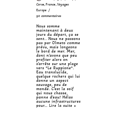
Corse
,
France
,
Voyages
Europe
90 commentaires
Nous somme
maintenant à deux
jours du départ, ça se
sent.. Nous ne passons
pas par Olmeto comme
prévu, mais longeons
le bord de mer. Mer,
dont n’avons que peu
profiter alors on
s’arrête sur une plage
vers *Le Ruppione*.
Eau translucide,
quelque rochers qui lui
donne un aspect
sauvage, peu de
monde. C’est la soif
qui nous chasse,
panne d’eau! Hélas
aucune infrastructures
pour…
Lire la suite »