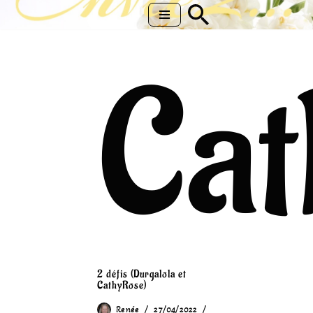
Aller
au
Cat
contenu
2 défis (Durgalola et
CathyRose)
Renée
27/04/2022