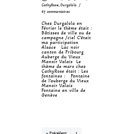
CathyRose
,
Durgalola
67 commentaires
Chez Durgalola en
Février le thème était :
Bâtisses de ville ou de
campagne /ciel C’était
ma participation
Alsace Lac noir
canton de Fribourg
Auberge du Vieux
Manoir Valais Le
thème de mars chez
CathyRose était : Les
fontaines : Fontaine
de l’auberge du Vieux
Manoir Valais
Fontaine en ville de
Genève
« Précédent
1