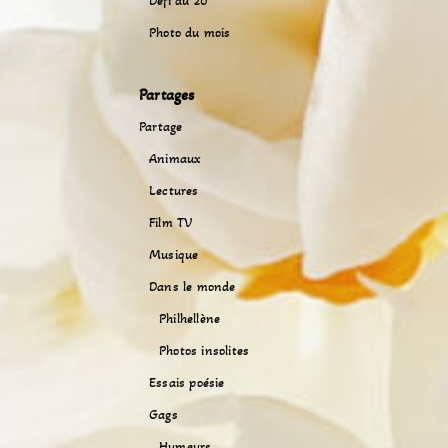
Défi du 20
Photo du mois
Partages
Partage
Animaux
Lectures
Film TV
Musique
Dans le monde
Philhellène
Photos insolites
Essais poésie
Gags
Humeurs